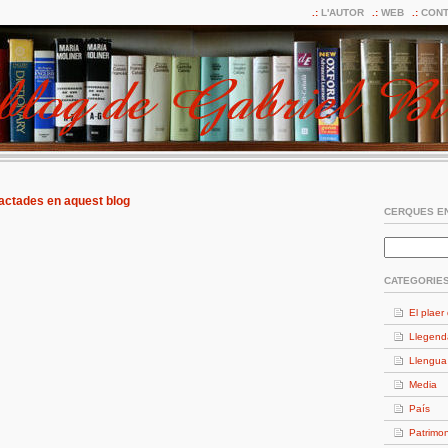
L'AUTOR
WEB
CONT
ractades en aquest blog
CERQUES EN
CATEGORIE
El plaer 
Llegend
Llengua
Media
País
Patrimon