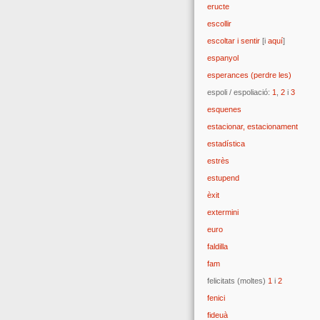
eructe
escollir
escoltar i sentir
[i
aquí
]
espanyol
esperances (perdre les)
espoli / espoliació:
1
,
2
i
3
esquenes
estacionar, estacionament
estadística
estrès
estupend
èxit
extermini
euro
faldilla
fam
felicitats (moltes)
1
i
2
fenici
fideuà