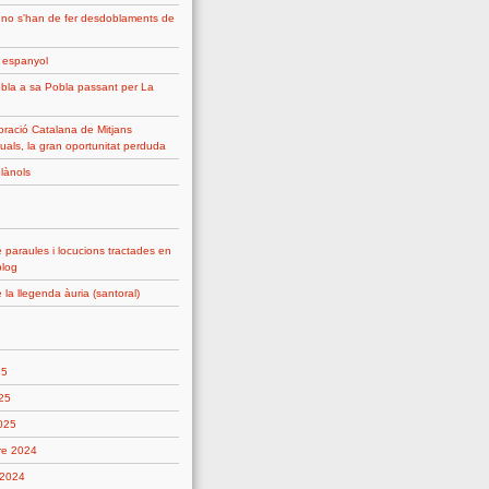
 no s'han de fer desdoblaments de
g espanyol
bla a sa Pobla passant per La
ració Catalana de Mitjans
uals, la gran oportunitat perduda
plànols
 paraules i locucions tractades en
blog
 la llegenda àuria (santoral)
25
25
2025
re 2024
 2024