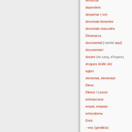
denúncia
dependent
despertar (-se)
deverbals femenins
deverbals masculins
Dinamarca
documental
[i també
aquí
]
documentari
donant
(de sang, d’òrgans)
drogues (tràfic de)
egipci
elemental, elementari
Elena
Elionor / Leonor
emmascarar
empat, empatar
enhorabona
Enric
–eny (gentilicis)