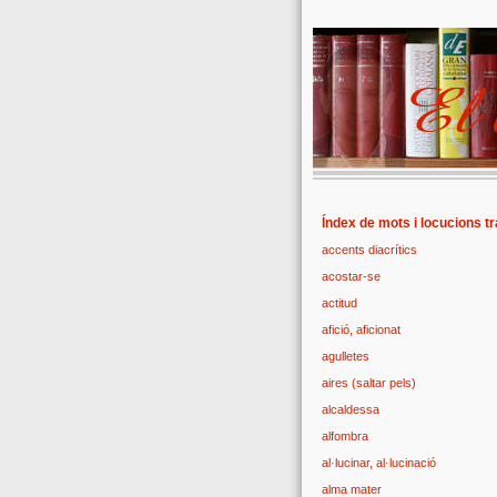
Índex de mots i locucions t
accents diacrítics
acostar-se
actitud
afició, aficionat
agulletes
aires (saltar pels)
alcaldessa
alfombra
al·lucinar, al·lucinació
alma mater