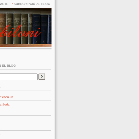
ACTE
SUBSCRIPCIÓ AL BLOG
 EL BLOG
S
d'escriure
a àuria
i