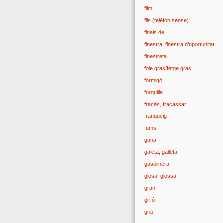
film
fils (telèfon sense)
finals de
finestra, finestra d’oportunitat
finestreta
foie gras/fetge gras
formigó
forquilla
fracàs, fracassar
franqueig
fums
gana
galeta, galleta
gasolinera
glosa, glossa
gran
grifó
grip