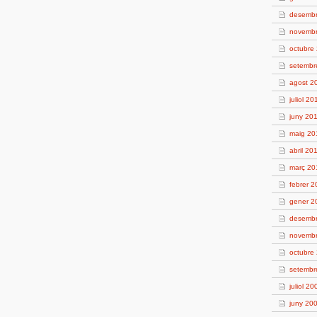
desemb
novemb
octubre
setembr
agost 2
juliol 20
juny 20
maig 20
abril 20
març 20
febrer 
gener 2
desemb
novemb
octubre
setembr
juliol 20
juny 20