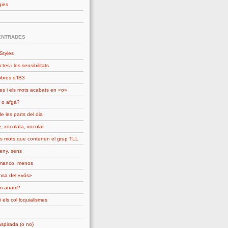
gies
ENTRADES
Styles
ctes i les sensibilitats
obres d'IB3
es i els mots acabats en «o»
 o afgà?
e les parts del dia
, xocolata, xocolat
ls mots que contenen el grup TLL
seny, sens
manco, menos
nsa del «vós»
om anam?
i els col·loquialismes
spirada (o no)