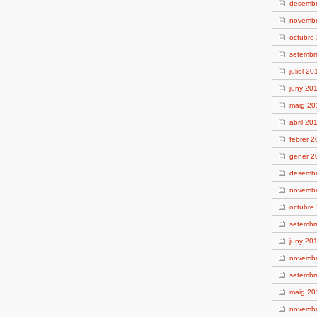
desemb
novemb
octubre
setembr
juliol 20
juny 20
maig 20
abril 20
febrer 
gener 2
desemb
novemb
octubre
setembr
juny 20
novemb
setembr
maig 20
novemb