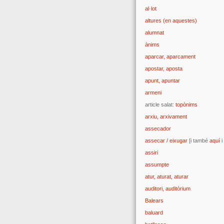
al·lot
altures (en aquestes)
alumnat
ànims
aparcar, aparcament
apostar, aposta
apunt, apuntar
armeni
article salat:
topònims
arxiu, arxivament
assecador
assecar / eixugar
[i també
aquí
i
assiri
assumpte
atur, aturat, aturar
auditori, auditòrium
Balears
baluard