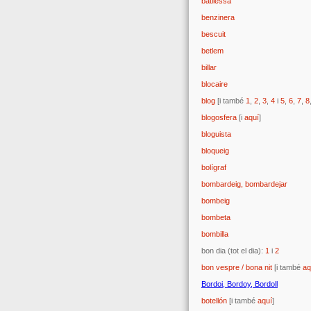
batllessa
benzinera
bescuit
betlem
billar
blocaire
blog
[i també
1
,
2
,
3
,
4
i
5
,
6
,
7
,
8
blogosfera
[i
aquí
]
bloguista
bloqueig
bolígraf
bombardeig, bombardejar
bombeig
bombeta
bombilla
bon dia (tot el dia):
1
i
2
bon vespre / bona nit
[i també
aq
Bordoi, Bordoy, Bordoll
botellón
[i també
aquí
]