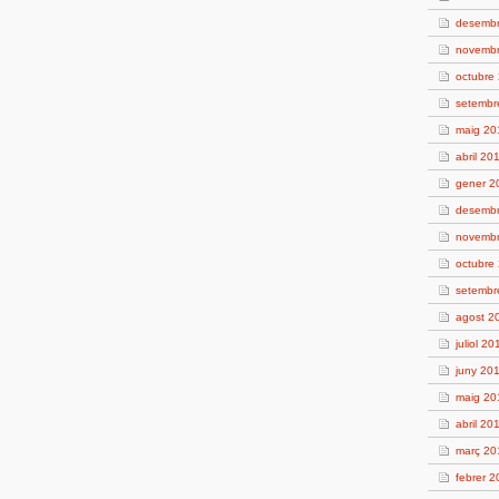
desemb
novemb
octubre
setembr
maig 20
abril 20
gener 2
desemb
novemb
octubre
setembr
agost 2
juliol 20
juny 20
maig 20
abril 20
març 20
febrer 