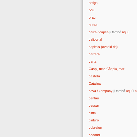
botiga
bou
brau
burka
caixa / capsa
[i també
aquí
]
caliportal
capitals (evasió de)
carrera
carta
Caspi, mar, Càspia, mar
castellà
Catalina
cava / xampany
[i també
aquí
i
a
centau
cessar
cinta
cinturó
cobrefoc
cocodril