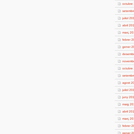
octubre
setembr
juliol 20
abril 20
març 20
febrer 
gener 2
desembr
novembr
octubre
setembr
agost 2
juliol 20
juny 20
maig 20
abril 20
març 20
febrer 2
gener 2