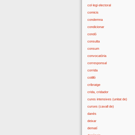
col·legi electoral
comicis
condemna
condicionar
condó
consulta
consum
convocatòria
corresponsal
corrida
cotilló
cribratge
crida, cridador
cures intensives (unitat de)
curses (cavall de)
danès
deixar
dematí