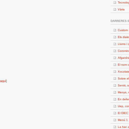
Tecnolo
Vària
DARRERES 
Custom 
Els diale
Llums i 
Coromin
Afganès
El nom d
Xocolate
Sobre e
aquí
]
Sentit, 
Menys, 
En defe
Uep, c
El DIEC 
Menú 1
La hac a