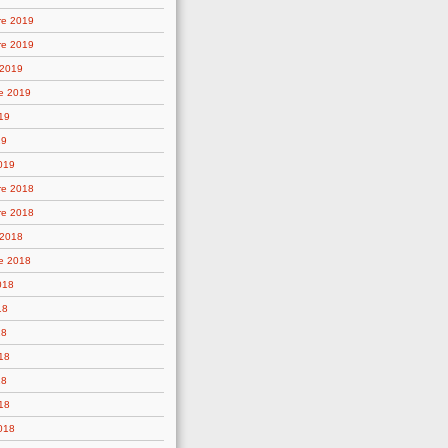
re 2019
re 2019
 2019
e 2019
19
19
019
re 2018
re 2018
 2018
e 2018
018
18
18
18
18
18
2018