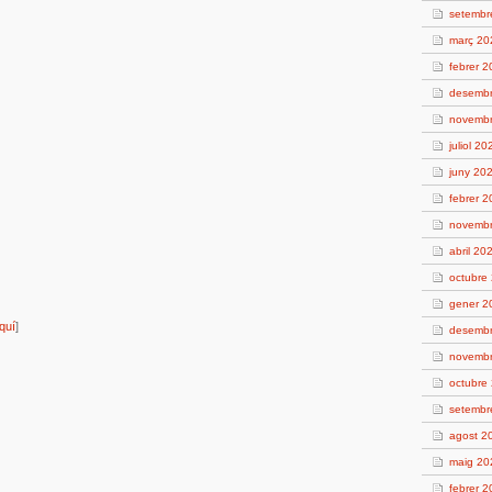
setembr
març 20
febrer 
desemb
novemb
juliol 20
juny 20
febrer 
novemb
abril 20
octubre
gener 2
quí
]
desemb
novemb
octubre
setembr
agost 2
maig 20
febrer 