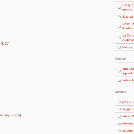
Per què
gènere
El tutei
De la Po
Puebla
La Corpo
Audiovis
,
9
,
10
]
Plans i 
ÍNDEXS
Índex de
aquest 
Índex de
ARXIUS
juny 20
maig 20
uí
i
aquí
i
aquí
]
febrer 
desemb
octubre