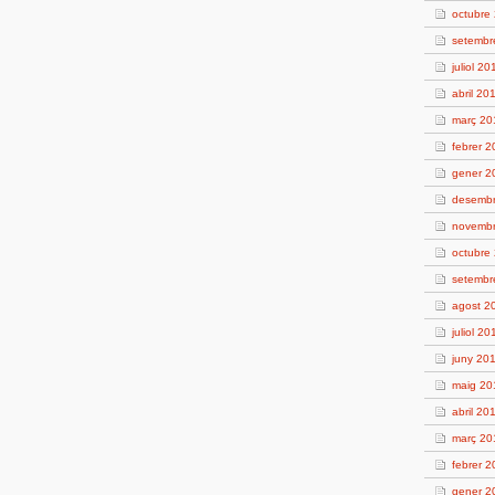
octubre
setembr
juliol 20
abril 20
març 20
febrer 
gener 2
desembr
novembr
octubre
setembr
agost 2
juliol 20
juny 20
maig 20
abril 20
març 20
febrer 2
gener 2