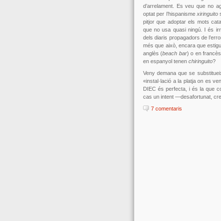
d’arrelament. Es veu que no agr
optat per l’hispanisme
xiringuito
s
pitjor que adoptar els mots catal
que no usa quasi ningú. I és irre
dels diaris propagadors de l’erro
més que això, encara que estigu
anglès (
beach bar
) o en francès
en espanyol tenen
chiringuito
?
Veny demana que se substitueixi
«instal·lació a la platja on es 
DIEC és perfecta, i és la que c
cas un intent —desafortunat, cr
7 comentaris