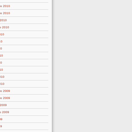
re 2010
re 2010
 2010
e 2010
010
10
10
10
10
10
2010
010
re 2009
re 2009
 2009
e 2009
09
09