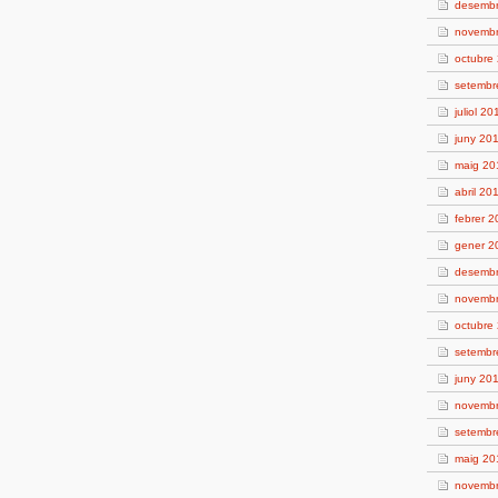
desemb
novemb
octubre
setembr
juliol 20
juny 20
maig 20
abril 20
febrer 
gener 2
desemb
novemb
octubre
setembr
juny 20
novemb
setembr
maig 20
novemb