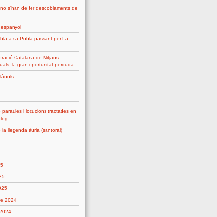
 no s'han de fer desdoblaments de
g espanyol
bla a sa Pobla passant per La
ració Catalana de Mitjans
uals, la gran oportunitat perduda
plànols
 paraules i locucions tractades en
blog
 la llegenda àuria (santoral)
25
25
2025
re 2024
 2024