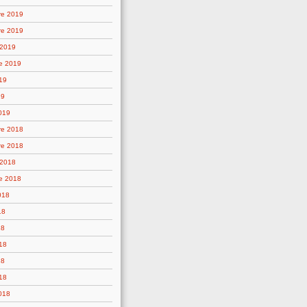
re 2019
re 2019
 2019
e 2019
19
19
019
re 2018
re 2018
 2018
e 2018
018
18
18
18
18
18
2018