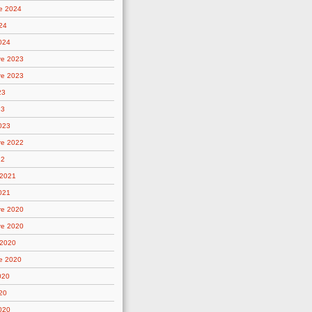
e 2024
24
2024
re 2023
re 2023
23
23
2023
re 2022
22
 2021
021
re 2020
re 2020
 2020
e 2020
020
20
2020