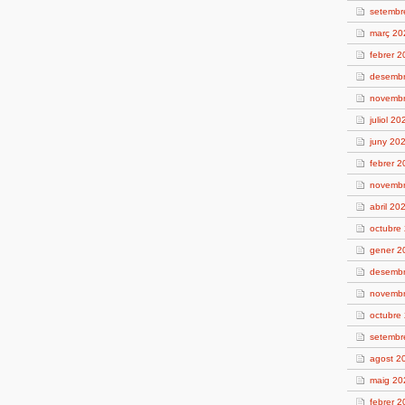
setembr
març 20
febrer 
desemb
novemb
juliol 20
juny 20
febrer 
novemb
abril 20
octubre
gener 2
desemb
novemb
octubre
setembr
agost 2
maig 20
febrer 