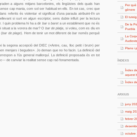
aden a alguns mitjans barcelonins, els lingüistes dels quals han
Per què
ense cap mania, com sol ser habitual en ells. En tot cas, crec que
gènere
ans referits és violentar el significat d’una paraula atribuint-li’n un
El tutei
llevant si surt en algun escriptor, sens dubte influït per la lectura
r. I quin problema hi ha a dir
bar
o
baret
a un establiment que no és
De la Po
i situat a la vorera de mar? O
bar de platja
, si voleu, com es diu en
Puebla
 (
bar de plage
). Hem de tenir un mot diferent de
bar
només perquè
La Corpo
Audiovis
 la segona accepció del DIEC («Antre, cau, lloc petit i brut») per
Plans i 
venen menjars i begudes». Jo deman que no ho facin. La definició del
orrespon a l’ús general mallorquí. La definició proposada és en tot
ec— de canviar la realitat sense cap raó fonamentada.
ÍNDEXS
Índex de
aquest 
Índex de
ARXIUS
juny 20
maig 20
febrer 
desemb
octubre