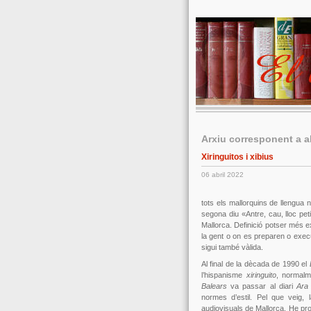
Arxiu corresponent a a
Xiringuitos i xibius
06 abril 2022
tots els mallorquins de llengua 
segona diu «Antre, cau, lloc pet
Mallorca. Definició potser més 
la gent o on es preparen o execu
sigui també vàlida.
Al final de la dècada de 1990 el
l’hispanisme
xiringuito
, normalm
Balears
va passar al diari
Ara
normes d’estil. Pel que veig,
audiovisuals de Mallorca. He pr