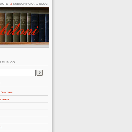
ACTE
SUBSCRIPCIÓ AL BLOG
 EL BLOG
S
d'escriure
a àuria
i