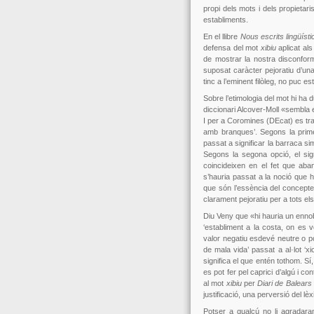
propi dels mots i dels propietar
establiments.
En el llibre
Nous escrits lingüísti
defensa del mot
xibiu
aplicat als
de mostrar la nostra disconform
suposat caràcter pejoratiu d’un
tinc a l’eminent filòleg, no puc
Sobre l’etimologia del mot hi ha d
diccionari Alcover-Moll «sembla
I per a Coromines (DEcat) es tra
amb branques’. Segons la primer
passat a significar la barraca si
Segons la segona opció, el sign
coincideixen en el fet que aba
s’hauria passat a la noció que hem
que són l’essència del concepte
clarament pejoratiu per a tots el
Diu Veny que «hi hauria un ennob
‘establiment a la costa, on es
valor negatiu esdevé neutre o p
de mala vida’ passat a al·lot ‘xi
significa el que entén tothom. Sí
es pot fer pel caprici d’algú i co
al mot
xibiu
per
Diari de Balears
justificació, una perversió del lèx
Potser a qualcú no li agradara