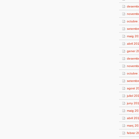
desemb
novemb
octubre
setembr
maig 20
abril 20
gener 2
desemb
novemb
octubre
setembr
agost 2
juliol 20
juny 20
maig 20
abril 20
març 20
febrer 