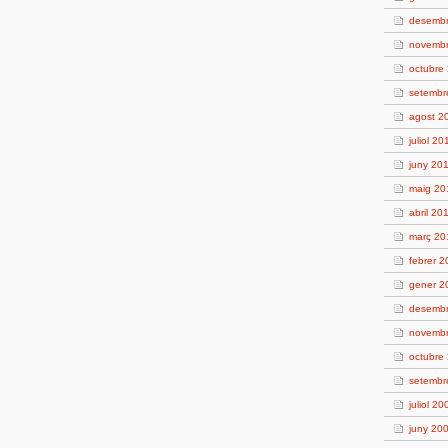
desemb
novemb
octubre
setembr
agost 2
juliol 20
juny 20
maig 20
abril 20
març 20
febrer 
gener 2
desemb
novemb
octubre
setembr
juliol 20
juny 20