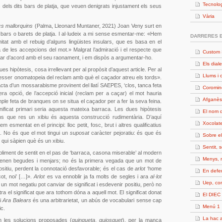
Tecnolo
is dels dits bars de platja, que veuen denigrats injustament els seus
Vària
cs mallorquins
(Palma, Lleonard Muntaner, 2021) Joan Veny surt en
 bars o barets de platja. I al·ludeix a mi sense esmentar-me: «Hem
DARRERES 
itat amb el rebuig d’alguns lingüistes insulars, que es basa en el
a de les accepcions del mot.» Malgrat l’admiració i el respecte que
Custom 
 estar d’acord amb el seu raonament, i em dispòs a argumentar-ho.
Els diale
ues hipòtesis, cosa irrellevant per al propòsit d’aquest article. Per al
Llums i 
 esser onomatopeia del reclam amb què el caçador atreu els tords».
cta d’un mossarabisme provinent del llatí SAEPES, ‘clos, tanca feta
Coromin
a opció, de l’accepció inicial (reclam per a caçar) el mot hauria
Afganès
mple feta de branques on se situa el caçador per a fer la seva feina.
ificat primari seria aquesta mateixa barraca. Les dues hipòtesis
El nom d
ns que res un xibiu és aquesta construcció rudimentària. D’aquí
Xocolate
 esmentat en el principi: lloc petit, fosc, brut i altres qualificatius
. No és que el mot tingui un
suposat
caràcter pejoratiu: és que és
Sobre e
s qui sàpien què és un xibiu.
Sentit, 
liment de sentit en el pas de ‘barraca, casona miserable’ al modern
Menys, 
 venen begudes i menjars; no és la primera vegada que un mot de
ositiu, perdent la connotació desfavorable; és el cas de
arlot
‘home
En defe
cot, noi’ […]».
Arlot
es va ennoblir ja fa molts de segles i ara
al·lot
Uep, c
, un mot negatiu pot canviar de significat i esdevenir positiu, però no
ntra el significat que ara tothom dóna a aquell mot. El significat donat
El DIEC 
i
Ara Balears
és una arbitrarietat, un abús de vocabulari sense cap
Menú 1
ic.
La hac a
n les solucions proposades (
guingueta
,
quiosquet
), per la manca