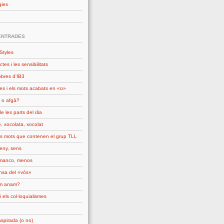
gies
ENTRADES
Styles
ctes i les sensibilitats
obres d'IB3
es i els mots acabats en «o»
 o afgà?
e les parts del dia
, xocolata, xocolat
ls mots que contenen el grup TLL
seny, sens
manco, menos
nsa del «vós»
om anam?
i els col·loquialismes
spirada (o no)