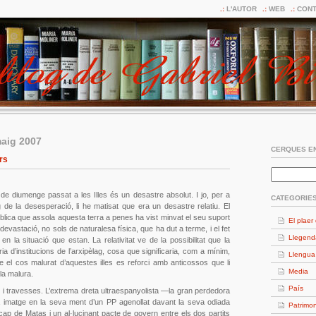
L'AUTOR
WEB
CONT
maig 2007
CERQUES EN
rs
e diumenge passat a les Illes és un desastre absolut. I jo, per a
CATEGORIE
e la desesperació, li he matisat que era un desastre relatiu. El
bíblica que assola aquesta terra a penes ha vist minvat el seu suport
El plaer 
devastació, no sols de naturalesa física, que ha dut a terme, i el fet
Llegend
 en la situació que estan. La relativitat ve de la possibilitat que la
ria d’institucions de l’arxipèlag, cosa que significaria, com a mínim,
Llengua
ue el cos malurat d’aquestes illes es reforci amb anticossos que li
Media
 la malura.
País
ns i travesses. L’extrema dreta ultraespanyolista —la gran perdedora
 imatge en la seva ment d’un PP agenollat davant la seva odiada
Patrimon
cap de Matas i un al·lucinant pacte de govern entre els dos partits