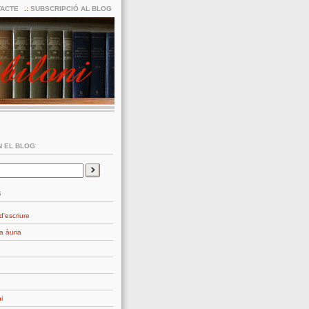
ACTE
SUBSCRIPCIÓ AL BLOG
 EL BLOG
S
d'escriure
a àuria
i