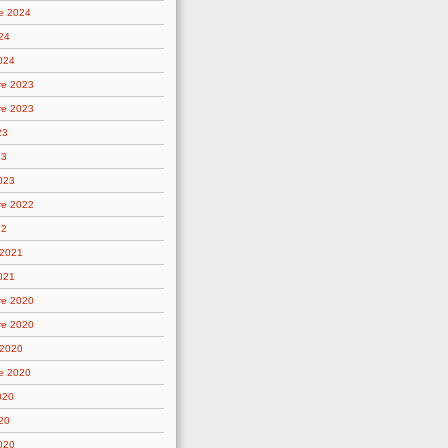
e 2024
24
2024
re 2023
re 2023
23
23
2023
re 2022
22
 2021
021
re 2020
re 2020
 2020
e 2020
020
20
2020