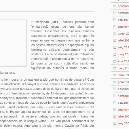
desemb
novemb
octubre
El diccionari (DIEC) defineix pastera com
“
embarcació petita, de fons pla, sense
setembr
carena”. Desconec les funcions exactes
agost 2
d’aquestes embarcacions, però el que és
segur és que les barques amb què arriben a
juliol 20
les costes mallorquines o espanyoles alguns
juny 20
immigrants africans generalment no són
pasteres. I això no obstant alguns mitjans de
maig 20
comunicació s’encaboten a dir-ne pasteres.
abril 20
És com si de cop i volta d’un camió en
diguéssim un autobús o d’una moto una
març 20
ala manera.
febrer 
ens hem posat a dir pastera a allò que no té res de pastera? Com
gener 2
ncia malèfica de l’espanyol que ens trabuca les paraules i els seus
anyol ara diuen
patera
a aquest tipus de barca, tot i que el diccionari
desemb
eix com “
embarcación pequeña, de fondo plano, sin quilla”. No és
novemb
 espanyol: el diccionari acadèmic esmentat diu que probablement ve
era’, ço és un tipus de plat de poca fondària que s’usava antigament
octubre
sible, i molt probable, que vingui —com tant de lèxic mariner— del
setembr
t la s. És per aquest darrer fet, és a dir pel descobriment de la
era
espanyol i el
pastera
català, que els principals mitjans de
juliol 20
dependència de la llengua veïna— es van posar servilment a dir
juny 20
ols deien
patera
. Amb alguna divisió: mentre Catalunya Ràdio diu