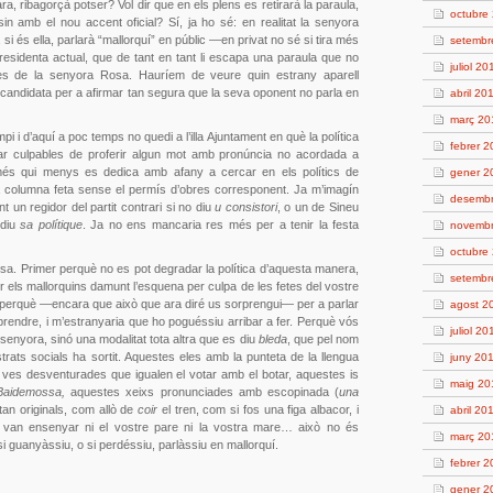
ara, ribagorçà potser? Vol dir que en els plens es retirarà la paraula,
octubre
sin amb el nou accent oficial? Sí, ja ho sé: en realitat la senyora
 si és ella, parlarà “mallorquí” en públic —en privat no sé si tira més
setembr
esidenta actual, que de tant en tant li escapa una paraula que no
juliol 20
es de la senyora Rosa. Hauríem de veure quin estrany aparell
a candidata per a afirmar tan segura que la seva oponent no parla en
abril 20
març 20
pi i d’aquí a poc temps no quedi a l’illa Ajuntament en què la política
febrer 
car culpables de proferir algun mot amb pronúncia no acordada a
 més qui menys es dedica amb afany a cercar en els polítics de
gener 2
una columna feta sense el permís d’obres corresponent. Ja m’imagín
desembr
 un regidor del partit contrari si no diu
u consistori
, o un de Sineu
 diu
sa polítique
. Ja no ens mancaria res més per a tenir la festa
novembr
octubre
a. Primer perquè no es pot degradar la política d’aquesta manera,
setembr
 els mallorquins damunt l’esquena per culpa de les fetes del vostre
at perquè —encara que això que ara diré us sorprengui— per a parlar
agost 2
aprendre, i m’estranyaria que ho poguéssiu arribar a fer. Perquè vós
juliol 20
senyora, sinó una modalitat tota altra que es diu
bleda
, que pel nom
trats socials ha sortit. Aquestes eles amb la punteta de la llengua
juny 20
ves desventurades que igualen el votar amb el botar, aquestes is
maig 20
Baidemossa,
aquestes xeixs pronunciades amb escopinada (
una
tan originals, com allò de
coir
el tren, com si fos una figa albacor, i
abril 20
 van ensenyar ni el vostre pare ni la vostra mare… això no és
març 20
si guanyàssiu, o si perdéssiu, parlàssiu en mallorquí.
febrer 2
gener 2