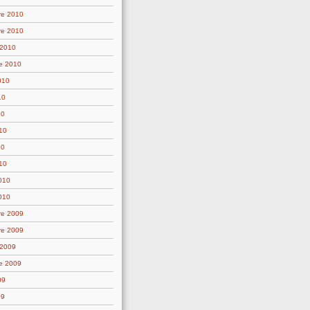
re 2010
re 2010
 2010
e 2010
010
10
10
10
10
10
2010
010
re 2009
re 2009
 2009
e 2009
09
09