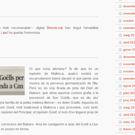
desemb
novemb
octubre
i molt recomanable— digital
Directe.cat
han tingut l’amabilitat
setembr
 I
així
ha quedat l’entrevista.
maig 20
abril 20
gener 2
desemb
novemb
Oi que sona alemany? Si dic que és un
octubre
topònim de Mallorca, qualcú sentirà un
escarrufament intens davant el que pareix una
setembr
mostra de la perversa germanització de l’illa.
agost 2
Però no: és una ficada de pota del
Diari de
Balears
, que dóna aquesta curiosa grafia a la
juliol 20
possessió de Son Güells, que es diu així
juny 20
na família de la petita noblesa illenca— es deien Güells. Aquesta és
gnom
Güell
, molt tradicional a Mallorca i que procedeix, com tants
maig 20
 topònim del Principat, el topònim
Güell,
el nom d’un llogaret prop de
abril 20
març 20
orrectors del Balears. Avui els castigarem a anar del Goëll a Lluc
a es posen en forma.
febrer 