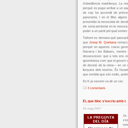
d’obediència madrilenya. La res
perquè es pugui arribar a un p
de cop ha ascendit de prince
panorama. I en el Bloc algun
presentàs la necessitat de deci
els seria perdonat en la mesura
poder a un partit pel qual senten
Tothom es demana què passarà i
que
Josep M. Quintana
remarca
perquè en aquests casos governi
Navarra i les Balears, mentre 
desassossec que a tots ens em
ignominiosa com que el govern de
de decisió de la reina— en un 
llunyans dels nostres. És l’avan
que sembla que són molts, podrie
En fi: ja veurem va dir un cec.
3 comentaris
Ei, que bloc s’escriu amb c
26 maig 2007
Ja 
s’e
nom