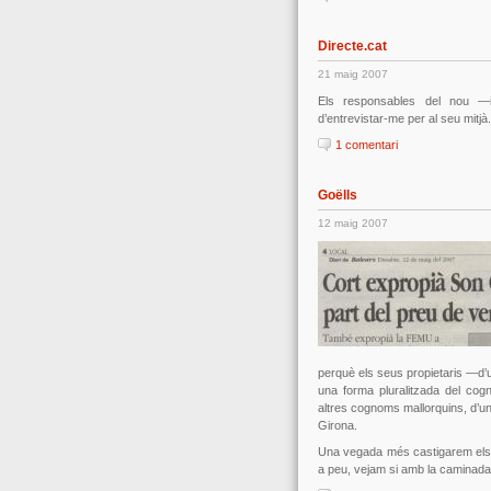
Directe.cat
21 maig 2007
Els responsables del nou —
d’entrevistar-me per al seu mitjà.
1 comentari
Goëlls
12 maig 2007
perquè els seus propietaris —d’u
una forma pluralitzada del co
altres cognoms mallorquins, d’un
Girona.
Una vegada més castigarem els c
a peu, vejam si amb la caminad