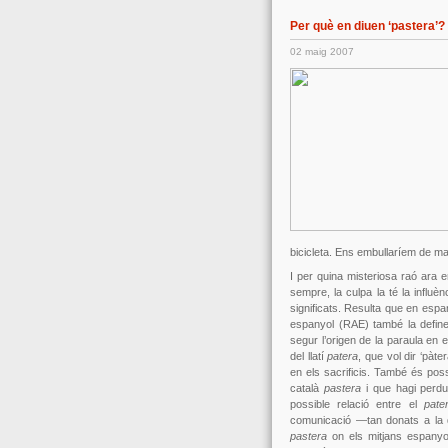
Per què en diuen ‘pastera’?
02 maig 2007
bicicleta. Ens embullaríem de m
I per quina misteriosa raó ara 
sempre, la culpa la té la influè
significats. Resulta que en esp
espanyol (RAE) també la defin
segur l’origen de la paraula en
del llatí
patera
, que vol dir ‘pàt
en els sacrificis. També és pos
català
pastera
i que hagi perdu
possible relació entre el
pat
comunicació —tan donats a la 
pastera
on els mitjans espany