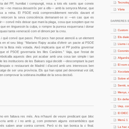
Tecnolo
ta del PP, humiliat i compungit, resa a tots els sants que coneix
acte —no massa desastrós per a ells— amb la senyora Munar, que
Vària
sa a reina. El PSOE està comprensiblement nerviós davant el
s retorcen la seva consciència demanant-se si —en cas que es
DARRERES 
dir— convé més deixar que mani la plaga, cosa que sospiten que no
 que en tinguessin la culpa, o rompre la puresa esquerrana i donar
Custom 
 quasi tanta veneració com el dimoni per la creu.
Els diale
 què convé que passi. Però pocs han posat atenció a un element
 en el seu blog: “Mariano Rajoy acaba d’oferir un pacte al PSOE
Llums i 
 la llista més votada. Això implicaria que el PP podria governar
Coromin
que el PSOE governaria les Illes Canàries.” Vaja, que l’estat de
bolcalla aquests dies pot acabar amb una cosa tan simple i tan
Afganès
 les institucions de les Balears sigui decidit —descomptant la part
El nom d
despatx o restaurant de Madrid i d’acord amb uns interessos ben
tatge de ser una província. Els qui han optat pel denominat vot útil,
Xocolate
n comprovar la sobirana inutilitat de la seva decisió.
Sobre e
Sentit, 
Menys, 
En defe
Uep, c
El DIEC 
no em faltava res més. Ara m’hauré de veure predicant que
bloc
Menú 1
scriu amb
c
i no amb
g
, com pretenen alguns estrambòtics que
és saben anar contra corrent. Però si és tan bonica la
c
final.
La hac a