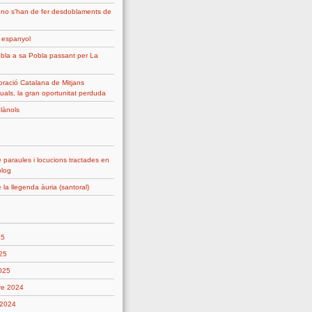
 no s'han de fer desdoblaments de
g espanyol
bla a sa Pobla passant per La
ració Catalana de Mitjans
uals, la gran oportunitat perduda
plànols
 paraules i locucions tractades en
blog
 la llegenda àuria (santoral)
25
25
2025
re 2024
 2024