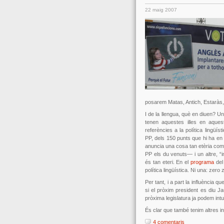
22 maig 2007
posarem Matas, Antich, Estaràs, 
I de la llengua, què en diuen? U
tenen aquestes illes en aques
referències a la política lingüís
PP, dels 150 punts que hi ha en
anuncia una cosa tan etèria com “
PP els du venuts— i un altre, “im
és tan eteri. En el
programa
del
política lingüística. Ni una: zero
Per tant, i a part la influència q
si el pròxim president es diu J
pròxima legislatura ja podem intu
És clar que també tenim altres i
4 comentaris