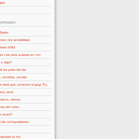
gies
ENTRADES
Styles
ctes i les sensibilitats
obres d'IB3
es i els mots acabats en «o»
 o afgà?
e les parts del dia
, xocolata, xocolat
ls mots que contenen el grup TLL
seny, sens
manco, menos
nsa del «vós»
om anam?
i els col·loquialismes
spirada (o no)