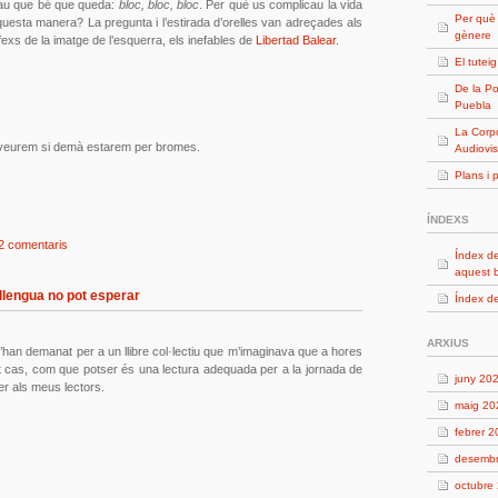
au que bé que queda:
bloc, bloc, bloc
. Per què us complicau la vida
Per què
questa manera? La pregunta i l’estirada d’orelles van adreçades als
gènere
ífexs de la imatge de l’esquerra, els inefables de
Libertad Balear
.
El tutei
De la Po
Puebla
La Corpo
veurem si demà estarem per bromes.
Audiovis
Plans i 
ÍNDEXS
2 comentaris
Índex de
aquest 
llengua no pot esperar
Índex de
ARXIUS
 m’han demanat per a un llibre col·lectiu que m’imaginava que a hores
 tot cas, com que potser és una lectura adequada per a la jornada de
juny 20
er als meus lectors.
maig 20
febrer 
desemb
octubre