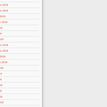
re 2019
re 2019
 2019
e 2019
19
19
019
re 2018
re 2018
 2018
e 2018
018
18
18
18
18
18
2018