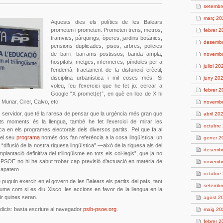
setembr
març 20
Aquests dies els polítics de les Balears
prometen i prometen. Prometen trens, metros,
febrer 
tramvies, pàrquings, òperes, jardins botànics,
desemb
pensions duplicades, pisos, arbres, policies
de barri, barrams postissos, banda ampla,
novemb
hospitals, metges, infermeres, píndoles per a
juliol 20
l’endemà, tractament de la disfunció erèctil,
disciplina urbanística i mil coses més. Si
juny 20
voleu, feu l’exercici que he fet jo: cercar a
febrer 
Google “X promet(e)”, en què en lloc de X hi
Munar, Cirer, Calvo, etc.
novemb
n servidor, que té la raresa de pensar que la urgència més gran que
abril 20
ts moments és la llengua, també he fet l’exercici de mirar les
octubre
tica en els programes electorals dels diversos partits. Pel que fa al
 el seu
programa
només dos fan referència a la cosa lingüística: un
gener 2
difusió de la nostra riquesa lingüística” —això de la riquesa als del
desemb
plantació definitiva del trilingüisme en tots els col·legis”, que ja no
 PSOE no hi he sabut trobar cap previsió d’actuació en matèria de
novemb
 zapatero.
octubre
ue puguin exercir en el govern de les Balears els partits del país, tant
setembr
aume com si es diu Xisco, les accions en favor de la llengua en la
ir quines seran.
agost 2
ndicis: basta escriure al navegador
psib-psoe.org
.
maig 20
febrer 