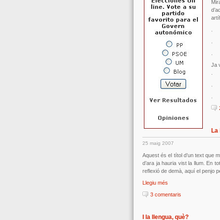
Mir
d’a
art
.
.
.
Ja 
.
.
.
La 
25 maig 2007
Aquest és el títol d’un text que
d’ara ja hauria vist la llum. En
reflexió de demà, aquí el penjo p
Llegiu més
3 comentaris
I la llengua, què?