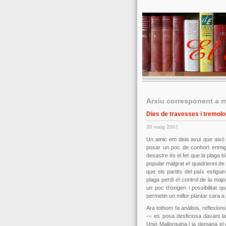
Arxiu corresponent a 
Dies de travesses i tremolo
30 maig 2007
Un amic em deia avui que això d
posar un poc de conhort enmig d
desastre és el fet que la plaga 
popular malgrat el quadrienni de 
que els partits del país estiguin
plaga perdi el control de la majo
un poc d’oxigen i possibilitat q
permetin un millor plantar cara a
Ara tothom fa anàlisis, reflexio
— es posa desficiosa davant la
Unió Mallorquina i ja demana el 