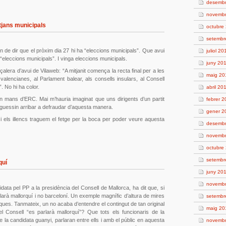
desemb
novemb
tjans municipals
octubre
setembr
en de dir que el pròxim dia 27 hi ha “eleccions municipals”. Que avui
juliol 20
eleccions municipals”. I vinga eleccions municipals.
juny 20
alera d’avui de Vilaweb: “
A mitjanit comença la recta final per a les
maig 20
valencianes, al Parlament balear, als consells insulars, al Consell
. No hi ha color.
abril 20
n mans d’ERC. Mai m’hauria imaginat que uns dirigents d’un partit
febrer 
oguessin arribar a defraudar d’aquesta manera.
gener 2
 i els illencs traguem el fetge per la boca per poder veure aquesta
desemb
novemb
octubre
setembr
quí
juny 20
novemb
idata pel PP a la presidència del Consell de Mallorca, ha dit que, si
rlarà mallorquí i no barceloní. Un exemple magnífic d’altura de mires
setembr
iques. Tanmateix, un no acaba d’entendre el contingut de tan original
maig 20
 Consell “es parlarà mallorquí”? Que tots els funcionaris de la
ue la candidata guanyi, parlaran entre ells i amb el públic en aquesta
novemb