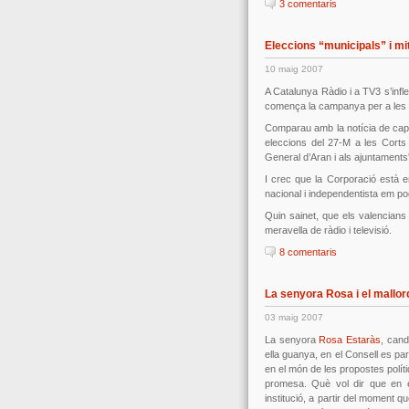
3 comentaris
Eleccions “municipals” i mi
10 maig 2007
A Catalunya Ràdio i a TV3 s’infl
comença la campanya per a les “
Comparau amb la notícia de capç
eleccions del 27-M a les Corts 
General d’Aran i als ajuntaments”
I crec que la Corporació està e
nacional i independentista em p
Quin sainet, que els valencians
meravella de ràdio i televisió.
8 comentaris
La senyora Rosa i el mallor
03 maig 2007
La senyora
Rosa Estaràs
, cand
ella guanya, en el Consell es pa
en el món de les propostes polít
promesa. Què vol dir que en el
institució, a partir del moment q