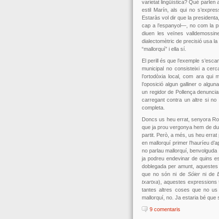
varietat lingüística? Què parlen 
estil Marín, als qui no s’expres
Estaràs vol dir que la presidenta,
cap a l’espanyol—, no com la pr
diuen les veïnes valldemossin
dialectomètric de precisió usa l
“mallorquí” i ella sí.
El perill és que l’exemple s’escam
municipal no consisteixi a cer
l’ortodòxia local, com ara qui
l’oposició algun galliner o alg
un regidor de Pollença denunciant
carregant contra un altre si no
completa.
Doncs us heu errat, senyora Ros
que ja prou vergonya hem de dur
partit. Però, a més, us heu err
en mallorquí primer l’hauríeu d’
no parlau mallorquí, benvolguda 
ja podreu endevinar de quins es
doblegada per amunt, aquestes 
que no són ni de
Sóier
ni de
txartxa
), aquestes expressions 
tantes altres coses que no us
mallorquí, no. Ja estaria bé que 
9 comentaris