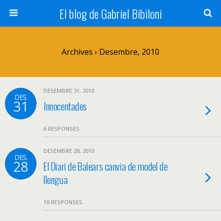
El blog de Gabriel Bibiloni
Archives › Desembre, 2010
DESEMBRE 31, 2010
DES.
31
Innocentades
6 RESPONSES
DESEMBRE 28, 2010
DES.
28
El Diari de Balears canvia de model de
llengua
10 RESPONSES