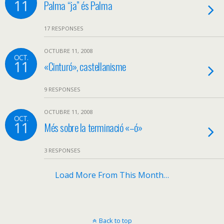
11
Palma “ja” és Palma
17 RESPONSES
OCTUBRE 11, 2008
OCT.
11
«Cinturó», castellanisme
9 RESPONSES
OCTUBRE 11, 2008
OCT.
11
Més sobre la terminació «–ó»
3 RESPONSES
Load More From This Month…
Back to top