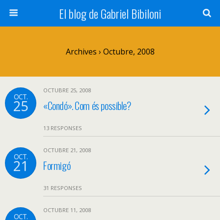
El blog de Gabriel Bibiloni
Archives › Octubre, 2008
OCTUBRE 25, 2008
OCT.
25
«Condó». Com és possible?
13 RESPONSES
OCTUBRE 21, 2008
OCT.
21
Formigó
31 RESPONSES
OCTUBRE 11, 2008
OCT.