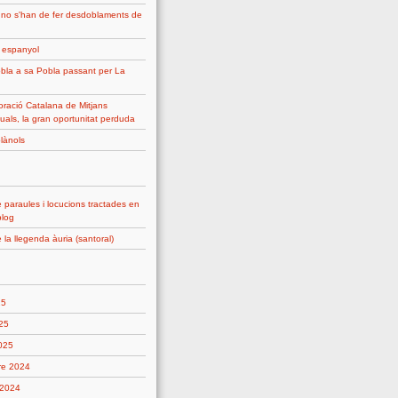
 no s'han de fer desdoblaments de
g espanyol
bla a sa Pobla passant per La
ració Catalana de Mitjans
uals, la gran oportunitat perduda
plànols
 paraules i locucions tractades en
blog
 la llegenda àuria (santoral)
25
25
2025
re 2024
 2024