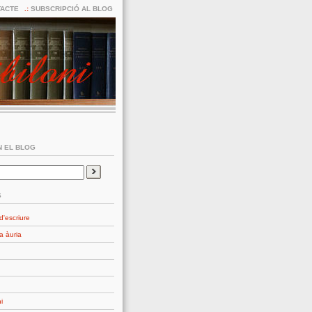
ACTE
SUBSCRIPCIÓ AL BLOG
 EL BLOG
S
d'escriure
a àuria
i