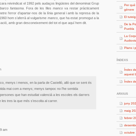
ara reivindicat el 1992 pels audaços lingüistes del denominat Grup
Per què
 barco fantasma
. Fora de les Illes
manco
va restar pràcticament
gènere
etre l’error d’apartar-nos de la línia general i amb la represa de la
El tutei
 1960 hom s’aferrà al vulgarisme
manco
, que ha estat promogut a la
icació, amb gran desconeixement del tot el que aquí hem dit.
De la Po
Puebla
La Corpo
Audiovis
Plans i 
ÍNDEXS
m
Índex de
aquest 
Índex de
co, menys i menos, en la parla de Castelló, allò que se sent és
ntida mai com a menys; menys tampoc no l’he sentida
ARXIUS
s persones que han estudiat valenciá a les escoles els darrers
 les tres la que més s’escolta al carrer.
juny 20
maig 20
febrer 
desemb
29 am
octubre