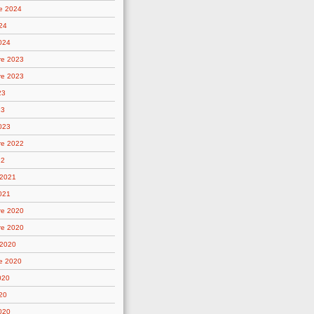
e 2024
24
2024
re 2023
re 2023
23
23
2023
re 2022
22
 2021
021
re 2020
re 2020
 2020
e 2020
020
20
2020