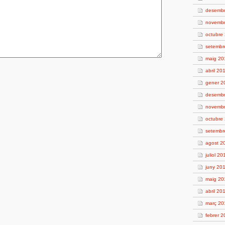
desemb
novemb
octubre
setembr
maig 20
abril 20
gener 2
desemb
novemb
octubre
setembr
agost 2
juliol 20
juny 20
maig 20
abril 20
març 20
febrer 