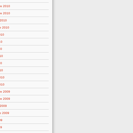
re 2010
re 2010
 2010
e 2010
010
10
10
10
10
10
2010
010
re 2009
re 2009
 2009
e 2009
09
09