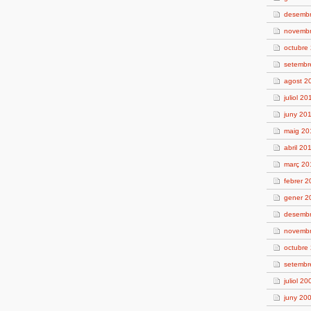
desemb
novemb
octubre
setembr
agost 2
juliol 20
juny 20
maig 20
abril 20
març 20
febrer 
gener 2
desemb
novemb
octubre
setembr
juliol 20
juny 20