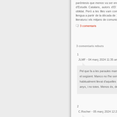
parèntesis que
menos
va ser enc
d’Estudis Catalans, autors d’
El
oblidat. Però a les Illes vam com
llengua a partir de la dècada de
literatura i els mitjans de comun
3 comentaris
3 comentaris rebuts
1
JLMF - 04 març 2024 11:35 a
Pel que fa a les paraules man
el següent: Manco no l’he se
habitualment llevat d’aquelle
anys, i no totes. Menos és, de
2
C.Rocher - 05 març 2024 12: