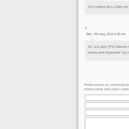
A la comarca de La Safor per
3
Biel - 05 març 2024 6:30 am
Ací, a la Safor (PV) l’adverbi
només amb l’expressió “Qui 
Podeu deixar un comentari (no
primer camp amb nom i cogno