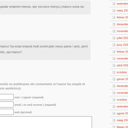
setembr
 parlar emprem menos, per escriure menys,i,manco sona rar.
març 20
febrer 
desemb
novemb
juliol 20
juny 20
 ‘manco’ ha estat emprat molt sovint pels meus pares i avis, però
febrer 
més, qui manco”.
novemb
abril 20
octubre
gener 2
més es publicaran els comentaris si l'autor ha omplit el
desemb
m autèntics).
novemb
nom i cognom (required)
octubre
email ( no serà mostrat ) (required)
setembr
web (opcional)
agost 2
maig 20
febrer 