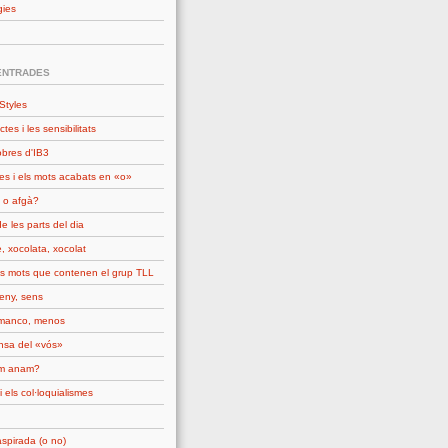
gies
ENTRADES
Styles
ctes i les sensibilitats
obres d'IB3
es i els mots acabats en «o»
 o afgà?
e les parts del dia
, xocolata, xocolat
ls mots que contenen el grup TLL
seny, sens
manco, menos
nsa del «vós»
om anam?
i els col·loquialismes
spirada (o no)