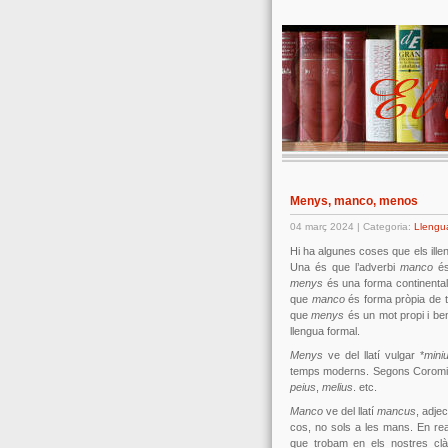
Menys, manco, menos
04 març 2024 | Categoria:
Llengu
Hi ha algunes coses que els ill
Una és que l’adverbi
manco
és
menys
és una forma continental
que
manco
és forma pròpia de t
que
menys
és un mot propi i ben p
llengua formal.
Menys
ve del llatí vulgar *
mini
temps moderns. Segons Coromi
peius
,
melius
. etc.
Manco
ve del llatí
mancus
, adje
cos, no sols a les mans. En rea
que trobam en els nostres clàs