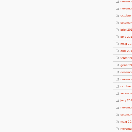
desemb
novemb
octubre
setembr
juliol 20
juny 20
maig 20
abril 20
febrer 
gener 2
desemb
novemb
octubre
setembr
juny 20
novemb
setembr
maig 20
novemb