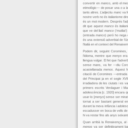
convertir en
manco
, amb el mec
etimològic— de posar una
o
a l
tants altres. L’adjectiu
manc
va f
nostre verb no és italianisme dir
és un mot modern. Després l’ad
dit que aquest
manco
és italia
que ve del llatí
manco
(‘mutilat’)
(entrada
manco
) però ho nega 
és una extensió adverbial de l’ú
l’italià en el context del Renaixe
Podem dir, seguint Coromines
l’idioma, mentre que
menys
era 
llengua vulgar. El fet que l’adverb
sense mans, va fer —diu Corom
acastellanada
menos
. Aquest 
citació de Coromines —entrada
del Principat ja en el segle XV
irradiadora de les ciutats i es va
primers escrits Verdaguer i Ma
adolescència [c. 1920] encara qu
usar-lo [
menys
] sense ser mira
tornat a ser bastant general en
durant la meva infància i adoles
escadusser en boca de vells de 
hi va restar fins als anys seixan
Quan arribà la Renaixença, al
menos
va ser definitivament ba