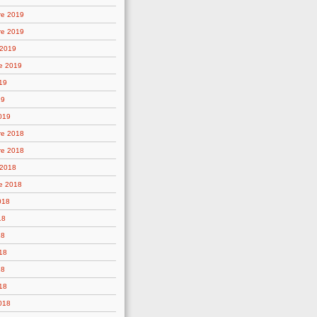
re 2019
re 2019
 2019
e 2019
19
19
019
re 2018
re 2018
 2018
e 2018
018
18
18
18
18
18
2018