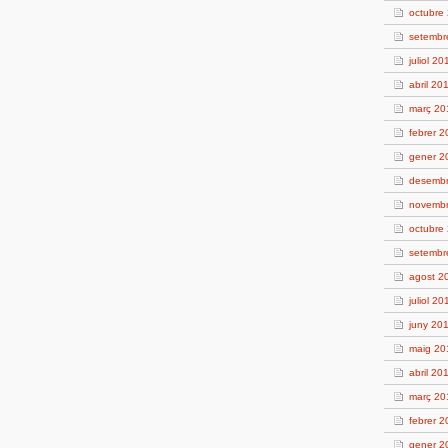
octubre
setembr
juliol 20
abril 20
març 20
febrer 
gener 2
desembr
novembr
octubre
setembr
agost 2
juliol 20
juny 20
maig 20
abril 20
març 20
febrer 2
gener 2