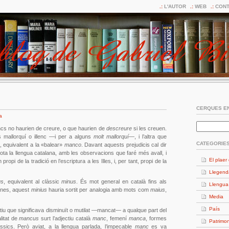
L'AUTOR
WEB
CONT
CERQUES EN
a
encs no haurien de creure, o que haurien de
descreure
si les creuen.
 mallorquí o illenc —i per a alguns
molt mallorquí
—, i l’altra que
CATEGORIE
, equivalent a la «balear»
manco
. Davant aquests prejudicis cal dir
ota la llengua catalana, amb les observacions que faré més avall, i
El plaer 
ropi de la tradició en l’escriptura a les Illes, i, per tant, propi de la
Llegend
us
, equivalent al clàssic
minus
. És mot general en català fins als
Llengua
nes, aquest
minius
hauria sortit per analogia amb mots com
maius
,
Media
País
ctiu que significava disminuït o mutilat —mancat— a qualque part del
litat de
mancus
surt l’adjectiu català
manc
, femení
manca
, formes
Patrimon
sics. Però aviat, a la llengua parlada, l’impecable
manc
es va