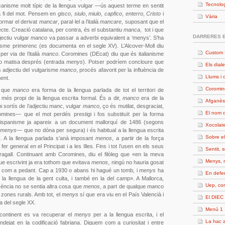
Tecnolo
anisme molt típic de la llengua vulgar —ús aquest terme en sentit
a fi del mot. Pensem en
gisco
,
siulo
,
miulo
,
capfico
,
enterro
,
Cristo
i
Vària
ormar el derivat
mancar
, paral·lel a l’italià
mancare
, suposant que el
ecte. Creació catalana, per contra, és el substantiu
manca
, tot i que
DARRERES 
jectiu vulgar
manco
va passar a adverbi equivalent a ‘menys’. S’ha
nisme primerenc (es documenta en el segle XV). L’Alcover-Moll diu
Custom 
 per via de l’italià
manco
. Coromines (DEcat) diu que és italianisme
o matisa després (entrada
menys
). Potser podríem concloure que
Els diale
s adjectiu del vulgarisme
manco
, procés afavorit per la influència de
Llums i 
ment.
Coromin
, que
manco
era forma de la llengua parlada de tot el territori de
més propi de la llengua escrita formal. És a dir,
manco
era de la
Afganès
i sortís de l’adjectiu
manc
, vulgar
manco
, ço és mutilat, desgraciat,
El nom d
ines— que el mot perdés prestigi i fos substituït per la forma
hispanisme ja apareix a un document mallorquí de 1486 (segons
Xocolate
menys
— que no dóna per segura) i és habitual a la llengua escrita
Sobre e
II. A la llengua parlada s’anà imposant
menos
, a partir de la força
 fer general en el Principat i a les Illes. Fins i tot l’usen en els seus
Sentit, 
ragall. Continuant amb Coromines, diu el filòleg que «en la meva
Menys, 
e escrivint ja era tothom que evitava
menos
, ningú no hauria gosat
t com a pedant. Cap a 1930 o abans hi hagué un tomb, i
menys
ha
En defe
 la llengua de la gent culta, i també en la del camp». A Mallorca,
Uep, c
cència no se sentia altra cosa que
menos
, a part de qualque
manco
zones rurals. Amb tot, el
menys
sí que era viu en el País Valencià i
El DIEC 
ta del segle XX.
Menú 1
 continent es va recuperar el
menys
per a la llengua escrita, i el
La hac a
ndejat en la codificació fabriana. Diguem com a curiositat i entre