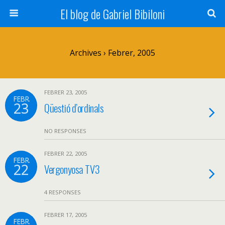
El blog de Gabriel Bibiloni
Archives › Febrer, 2005
FEBRER 23, 2005
FEBR.
23
Qüestió d’ordinals
NO RESPONSES
FEBRER 22, 2005
FEBR.
22
Vergonyosa TV3
4 RESPONSES
FEBRER 17, 2005
FEBR.