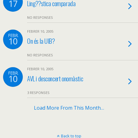
17
Ling??stica comparada
NO RESPONSES
FEBRER 10, 2005
FEBR.
10
On és la UIB?
NO RESPONSES
FEBRER 10, 2005
FEBR.
10
AVL i desconcert onomàstic
3 RESPONSES
Load More From This Month…
Back to top