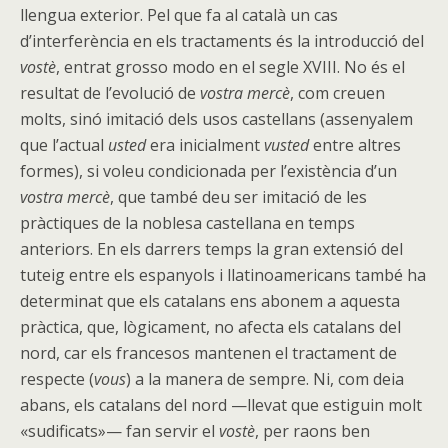
llengua exterior. Pel que fa al català un cas
d’interferència en els tractaments és la introducció del
vostè
, entrat grosso modo en el segle XVIII. No és el
resultat de l’evolució de
vostra mercè
, com creuen
molts, sinó imitació dels usos castellans (assenyalem
que l’actual
usted
era inicialment
vusted
entre altres
formes), si voleu condicionada per l’existència d’un
vostra mercè
, que també deu ser imitació de les
pràctiques de la noblesa castellana en temps
anteriors. En els darrers temps la gran extensió del
tuteig entre els espanyols i llatinoamericans també ha
determinat que els catalans ens abonem a aquesta
pràctica, que, lògicament, no afecta els catalans del
nord, car els francesos mantenen el tractament de
respecte (
vous
) a la manera de sempre. Ni, com deia
abans, els catalans del nord —llevat que estiguin molt
«sudificats»— fan servir el
vostè
, per raons ben