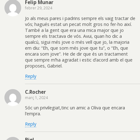
Felip Munar
febrer 29, 2024
Jo als meus pares i padrins sempre els vaig tractar de
vós; hagués estat un pecat molt gros no fer-ho així.
També a la gent que era una mica major que jo
sempre els tractava de vós. Avui, quan ho dic a
qualcú, sigui més jove o més vell que jo, la majoria
em diu: “Eh, que som més jove que tu”, o “Eh, que
encara som jove”. He de dir que és un tractament
que sempre m’ha agradat i estic d’acord amb el que
proposes, Gabriel.
Reply
C.Rocher
març 1, 2024
Sóc un privilegiat,tinc un amic a Oliva que encara
l’empra.
Reply
Biel