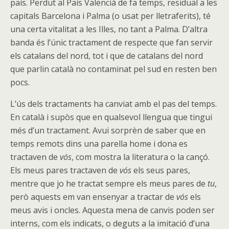
país. Perdut al País Valencià de fa temps, residual a les
capitals Barcelona i Palma (o usat per lletraferits), té
una certa vitalitat a les Illes, no tant a Palma. D’altra
banda és l’únic tractament de respecte que fan servir
els catalans del nord, tot i que de catalans del nord
que parlin català no contaminat pel sud en resten ben
pocs.
L’ús dels tractaments ha canviat amb el pas del temps.
En català i supòs que en qualsevol llengua que tingui
més d’un tractament. Avui sorprèn de saber que en
temps remots dins una parella home i dona es
tractaven de
vós
, com mostra la literatura o la cançó.
Els meus pares tractaven de
vós
els seus pares,
mentre que jo he tractat sempre els meus pares de
tu
,
però aquests em van ensenyar a tractar de
vós
els
meus avis i oncles. Aquesta mena de canvis poden ser
interns, com els indicats, o deguts a la imitació d’una