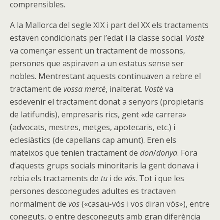
comprensibles.
A la Mallorca del segle XIX i part del XX els tractaments
estaven condicionats per l’edat i la classe social.
Vostè
va començar essent un tractament de mossons,
persones que aspiraven a un estatus sense ser
nobles. Mentrestant aquests continuaven a rebre el
tractament de
vossa mercè
, inalterat.
Vostè
va
esdevenir el tractament donat a senyors (propietaris
de latifundis), empresaris rics, gent «de carrera»
(advocats, mestres, metges, apotecaris, etc.) i
eclesiàstics (de capellans cap amunt). Eren els
mateixos que tenien tractament de
don
/
donya
. Fora
d’aquests grups socials minoritaris la gent donava i
rebia els tractaments de
tu
i de
vós
. Tot i que les
persones desconegudes adultes es tractaven
normalment de
vos
(«casau-vós i vos diran vós»), entre
coneguts, o entre desconeguts amb gran diferència