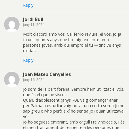
Reply
Jordi Buïl
juny 11, 2024
Molt d’acord amb vós. Cal fer-lo reviure, el vós. Jo ja
fa uns quants anys que ho faig, excepte amb
persones joves, amb qui empro el tu —tinc 78 anys
d’edat.
Reply
Joan Mateu Canyelles
juny 16, 2024
Jo som de la part forana. Sempre hem utilitzat el vós,
que és el que he viscut.
Quan, d’adolescent (anys 70), vaig començar anar
per Palma a estudiar vaig notar una certa sorna (i me
sap greu dir-ho però així ho sentia jo) quan utilitzava
vós.
Jo ho seguesc emprant, amb orgull i reivindicació, i és
el meu tractament de respecte a les persones que