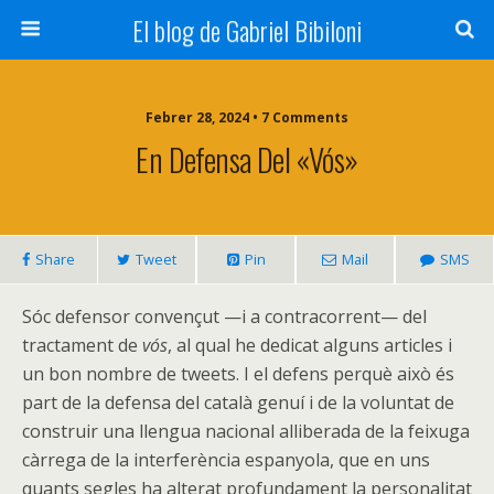
El blog de Gabriel Bibiloni
Febrer 28, 2024 • 7 Comments
En Defensa Del «vós»
Share
Tweet
Pin
Mail
SMS
Sóc defensor convençut —i a contracorrent— del
tractament de
vós
, al qual he dedicat alguns articles i
un bon nombre de tweets. I el defens perquè això és
part de la defensa del català genuí i de la voluntat de
construir una llengua nacional alliberada de la feixuga
càrrega de la interferència espanyola, que en uns
quants segles ha alterat profundament la personalitat