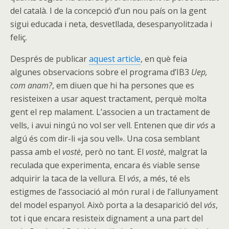
del català. I de la concepció d’un nou país on la gent
sigui educada i neta, desvetllada, desespanyolitzada i
feliç.
Després de publicar
aquest article
, en què feia
algunes observacions sobre el programa d’IB3
Uep,
com anam?
, em diuen que hi ha persones que es
resisteixen a usar aquest tractament, perquè molta
gent el rep malament. L’associen a un tractament de
vells, i avui ningú no vol ser vell. Entenen que dir
vós
a
algú és com dir-li «ja sou vell». Una cosa semblant
passa amb el
vostè
, però no tant. El
vostè
, malgrat la
reculada que experimenta, encara és viable sense
adquirir la taca de la vellura. El
vós
, a més, té els
estigmes de l’associació al món rural i de l’allunyament
del model espanyol. Això porta a la desaparició del
vós
,
tot i que encara resisteix dignament a una part del