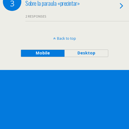
3
Sobre la paraula «precintar»
2 RESPONSES
Back to top
Mobile
Desktop