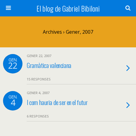
El blog de Gabriel Bibiloni
Archives › Gener, 2007
GENER 22, 2007
GEN.
22
Gramàtica valenciana
15 RESPONSES
GENER 4, 2007
GEN.
4
I com hauria de ser en el futur
6 RESPONSES