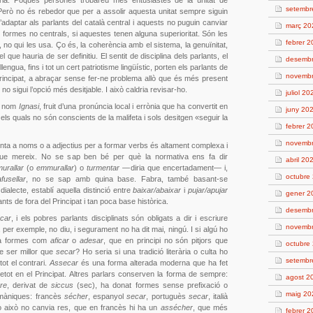
erària. Poques persones trobareu més entusiastes de la unitat de
setembr
 Però no és rebedor que per a assolir aquesta unitat sempre siguin
d’adaptar als parlants del català central i aquests no puguin canviar
març 20
e formes no centrals, si aquestes tenen alguna superioritat. Són les
febrer 
, no qui les usa. Ço és, la coherència amb el sistema, la genuïnitat,
 el que hauria de ser definitiu. El sentit de disciplina dels parlants, el
desemb
lengua, fins i tot un cert patriotisme lingüístic, porten els parlants de
novemb
 Principat, a abraçar sense fer-ne problema allò que és més present
no sigui l’opció més desitjable. I això caldria revisar-ho.
juliol 20
l nom
Ignasi
, fruit d’una pronúncia local i errònia que ha convertit en
juny 20
, els quals no són conscients de la malifeta i sols desitgen «seguir la
febrer 
novemb
nta a noms o a adjectius per a formar verbs és altament complexa i
que mereix. No se sap ben bé per què la normativa ens fa dir
abril 20
urallar
(o
emmurallar
) o
turmentar —
diria que encertadament— i,
octubre
afusellar
, no se sap amb quina base. Fabra, també basant-se
alecte, establí aquella distinció entre
baixar/abaixar
i
pujar/apujar
gener 2
ants de fora del Principat i tan poca base històrica.
desemb
car
, i els pobres parlants disciplinats són obligats a dir i escriure
novemb
, per exemple, no diu, i segurament no ha dit mai, ningú. I si algú ho
el a formes com
aficar
o
adesar
, que en principi no són pitjors que
octubre
 ser millor que
secar
? Ho seria si una tradició literària o culta ho
setembr
ot el contrari.
Assecar
és una forma alterada moderna que ha fet
retot en el Principat. Altres parlars conserven la forma de sempre:
agost 2
re
, derivat de
siccus
(sec), ha donat formes sense prefixació o
maig 20
romàniques: francès
sécher
, espanyol
secar
, portuguès
secar
, italià
ò això no canvia res, que en francès hi ha un
assécher
, que més
febrer 