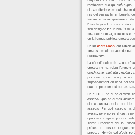
majoritàries en la tradició lit
l’estàndard que qui això signa.
els «perifèrics» els qui s’hagin 
res del seu parlar en benefici d
formes en si les que tenen valor
l’etimologia o la tradició culta és
seu desig de fer un bon ús de la l
fora del Principat, o de dins el
en la llengua pública, encara que 
En un
escrit recent
em referia a
Ignasis tots els Ignacis del país
normativa».
La qüestió del prefix
–a
que s’aju
encara no ha rebut l’atenció 
condicionar
,
metrallar
,
moblar
,
m
per contra, ens obliga a un
suposadament en usos del seu di
que tan poc sentit té per als parl
En el DIEC no hi ha el verb
se
assecar
, que en el meu dialecte
diu, és un cas isolat, paral·l
assecar
. Per què
assecar
ha de
avalàs, però no és el cas, sinó t
aparició en alguns parlars, sob
secar
. Procedent del llatí
sicca
pròtesi en totes les llengües 
seccare
. Només cal afegir, per