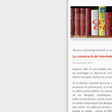
Arxiu corresponent a 
La convocació del referèn
08 setembre 2017
Aquests dies té una àmplia circ
ha promulgat un decret de «con
tothom en parla. Doncs és un bo
Si el derivat nominal d’
evocar
provocar
és
provocació
, si el 
en diem
convocatòria
i no
convo
de les llengües romàniqu
italià
convocazione
, occità
conv
el català esdevingué una llengua
que entren al català es prenen d
també el català —mirau el DIE