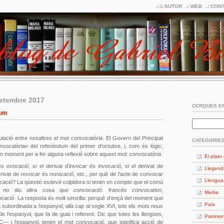
L'AUTOR
WEB
CONT
setembre 2017
CERQUES EN
dum
ulació entre nosaltres el mot
convocatòria
. El Govern del Principat
CATEGORIE
vocatòria» del referèndum del primer d’octubre, i, com és lògic,
n moment per a fer alguna reflexió sobre aquest mot:
convocatòria
.
El plaer 
és
evocació
, si el derivat d’
invocar
és
invocació
, si el derivat de
Llegend
derivat de
revocar
és
revocació
, etc., per què de l’acte de convocar
Llengua
cació
? La qüestió esdevé colpidora si tenim en compte que el comú
es no diu altra cosa que
convocació
: francès
convocation
,
Media
ocació.
La resposta és molt senzilla: perquè d’ençà del moment que
País
 subordinada a l’espanyol, allà cap al segle XVI, tots els mots nous
e l’espanyol, que fa de guia i referent. Dic que totes les llengües,
Patrimon
C— i l’espanyol, tenen el mot
convocació
, que significa acció de