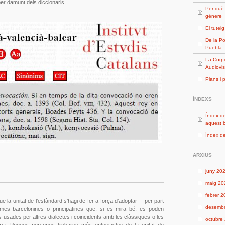
er damunt dels diccionaris.
Per què
gènere
El tutei
De la Po
Puebla
La Corpo
Audiovis
Plans i 
ÍNDEXS
Índex de
aquest 
Índex de
ARXIUS
juny 20
maig 20
febrer 
 la unitat de l’estàndard s’hagi de fer a força d’adoptar —per part
desemb
rmes barcelonines o principatines que, si es mira bé, es poden
es usades per altres dialectes i coincidents amb les clàssiques o les
octubre