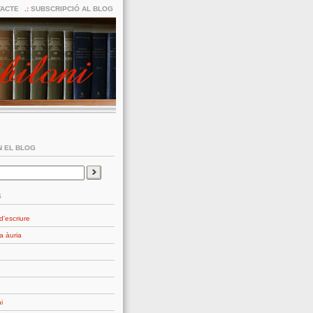
ACTE
SUBSCRIPCIÓ AL BLOG
 EL BLOG
S
d'escriure
a àuria
i