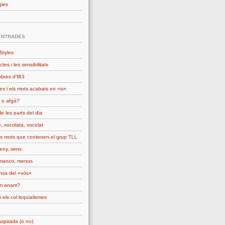
gies
ENTRADES
Styles
ctes i les sensibilitats
obres d'IB3
es i els mots acabats en «o»
 o afgà?
e les parts del dia
, xocolata, xocolat
ls mots que contenen el grup TLL
seny, sens
manco, menos
nsa del «vós»
om anam?
i els col·loquialismes
spirada (o no)