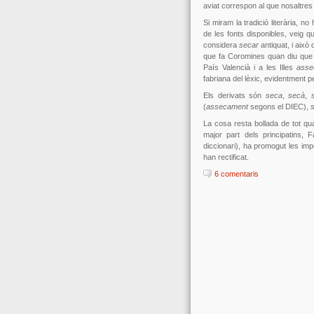
aviat correspon al que nosaltre
Si miram la tradició literària, n
de les fonts disponibles, veig 
considera
secar
antiquat, i això
que fa Coromines quan diu qu
País Valencià i a les Illes
asse
fabriana del lèxic, evidentment p
Els derivats són
seca
,
secà
,
(
assecament
segons el DIEC),
La cosa resta bollada de tot qu
major part dels principatins,
diccionari), ha promogut les im
han rectificat.
6 comentaris