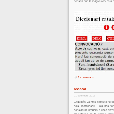
pensen que la
llengua real
està p
2 comentaris
Assecar
01 setembre 2017
Com més va més detest el fet que
dels «perifèrics»— algunes fo
considerar inferiors a unes altr