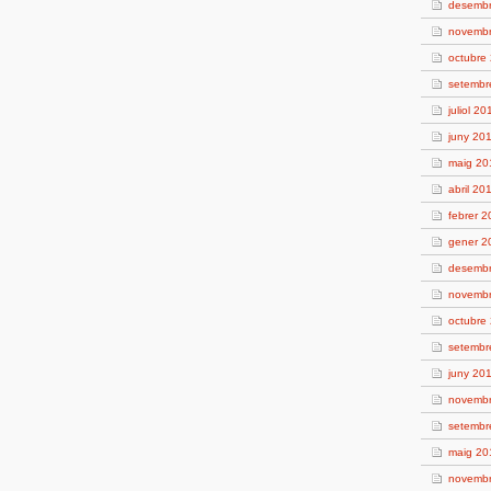
desemb
novemb
octubre
setembr
juliol 20
juny 20
maig 20
abril 20
febrer 
gener 2
desemb
novemb
octubre
setembr
juny 20
novemb
setembr
maig 20
novemb