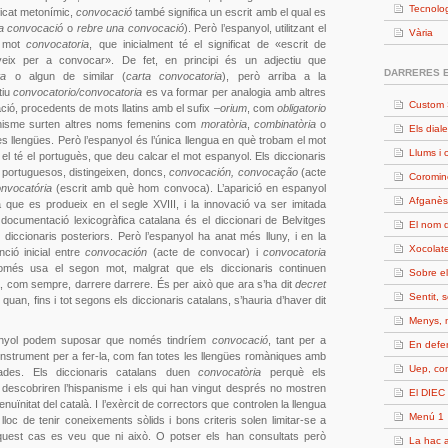
Tecnolo
ficat metonímic,
convocació
també significa un escrit amb el qual es
na convocació
o
rebre una convocació
). Però l’espanyol, utilitzant el
Vària
l mot
convocatoria
, que inicialment té el significat de «escrit de
veix per a convocar». De fet, en principi és un adjectiu que
DARRERES 
ta
o algun de similar (
carta convocatoria
), però arriba a la
tiu
convocatorio/convocatoria
es va formar per analogia amb altres
Custom 
ció, procedents de mots llatins amb el sufix –
orium
, com
obligatorio
nisme surten altres noms femenins com
moratòria
,
combinatòria
o
Els diale
es llengües. Però l’espanyol és l’única llengua en què trobam el mot
Llums i 
 el té el portuguès, que deu calcar el mot espanyol. Els diccionaris
 portuguesos, distingeixen, doncs,
convocación, convocação
(acte
Coromin
onvocatória
(escrit amb què hom convoca). L’aparició en espanyol
Afganès
 que es produeix en el segle XVIII, i la innovació va ser imitada
documentació lexicogràfica catalana és el diccionari de Belvitges
El nom d
 diccionaris posteriors. Però l’espanyol ha anat més lluny, i en la
Xocolate
nció inicial entre
convocación
(acte de convocar) i
convocatoria
només usa el segon mot, malgrat que els diccionaris continuen
Sobre e
talà, com sempre, darrere darrere. És per això que ara s’ha dit
decret
Sentit, 
, quan, fins i tot segons els diccionaris catalans, s’hauria d’haver dit
Menys, 
panyol podem suposar que només tindríem
convocació
, tant per a
En defe
’instrument per a fer-la, com fan totes les llengües romàniques amb
Uep, c
des. Els diccionaris catalans duen
convocatòria
perquè els
descobriren l’hispanisme i els qui han vingut després no mostren
El DIEC 
genuïnitat del català. I l’exèrcit de correctors que controlen la llengua
Menú 1
lloc de tenir coneixements sòlids i bons criteris solen limitar-se a
aquest cas es veu que ni això. O potser els han consultats però
La hac a