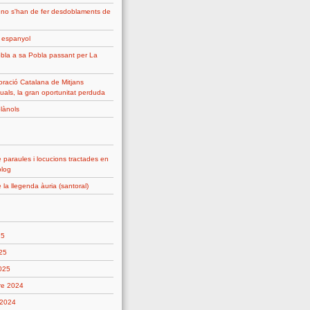
 no s'han de fer desdoblaments de
g espanyol
bla a sa Pobla passant per La
ració Catalana de Mitjans
uals, la gran oportunitat perduda
plànols
 paraules i locucions tractades en
blog
 la llegenda àuria (santoral)
25
25
2025
re 2024
 2024