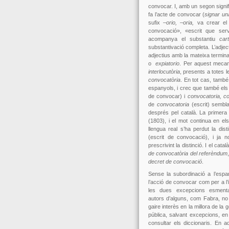
convocar. I, amb un segon signi
fa l’acte de convocar (
signar u
sufix
–orio,
–oria,
va crear e
convocació», «escrit que ser
acompanya el substantiu
car
substantivació completa. L’adjec
adjectius amb la mateixa termina
o
expiatorio
. Per aquest meca
interlocutòria
, presents a totes l
convocatòria
. En tot cas, també
espanyols, i crec que també els
de convocar) i
convocatoria, c
de
convocatoria
(escrit) sembla
després pel català. La primera 
(1803), i el mot continua en els
llengua real s’ha perdut la disti
(escrit de convocació), i ja 
prescrivint la distinció. I el ca
de convocatòria del referèndum
decret de convocació
.
Sense la subordinació a l’es
l’acció de convocar com per a l
les dues excepcions esmenta
autors d’alguns, com Fabra, no 
gaire interès en la millora de la 
pública, salvant excepcions, en 
consultar els diccionaris. En 