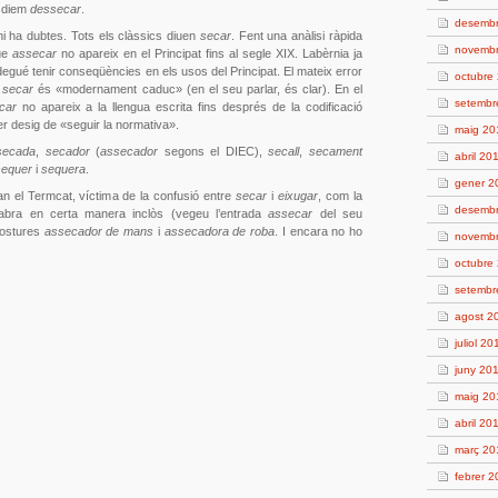
s diem
dessecar
.
desemb
o hi ha dubtes. Tots els clàssics diuen
secar
. Fent una anàlisi ràpida
novemb
que
assecar
no apareix en el Principat fins al segle XIX. Labèrnia ja
 degué tenir conseqüències en els usos del Principat. El mateix error
octubre
e
secar
és «modernament caduc» (en el seu parlar, és clar). En el
setembr
car
no apareix a la llengua escrita fins després de la codificació
er desig de «seguir la normativa».
maig 20
secada
,
secador
(
assecador
segons el DIEC),
secall
,
secament
abril 20
sequer
i
sequera
.
gener 2
an el Termcat, víctima de la confusió entre
secar
i
eixugar
, com la
desemb
 Fabra en certa manera inclòs (vegeu l’entrada
assecar
del seu
postures
assecador de mans
i
assecadora de roba
. I encara no ho
novemb
octubre
setembr
agost 2
juliol 20
juny 20
maig 20
abril 20
març 20
febrer 