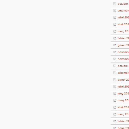
octubre
setembr
juliol 20
abril 20
març 20
febrer 
gener 2
desembr
novembr
octubre
setembr
agost 2
juliol 20
juny 20
maig 20
abril 20
març 20
febrer 2
gener 2