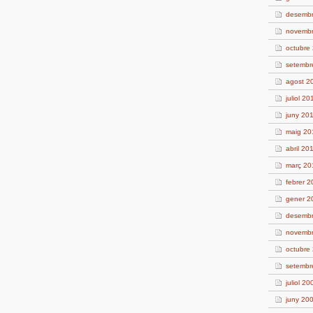
desemb
novemb
octubre
setembr
agost 2
juliol 20
juny 20
maig 20
abril 20
març 20
febrer 
gener 2
desemb
novemb
octubre
setembr
juliol 20
juny 20