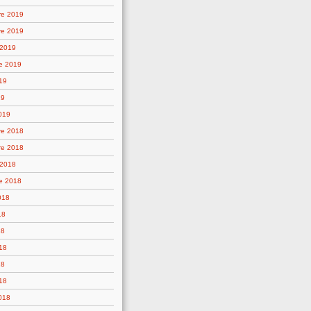
re 2019
re 2019
 2019
e 2019
19
19
019
re 2018
re 2018
 2018
e 2018
018
18
18
18
18
18
2018