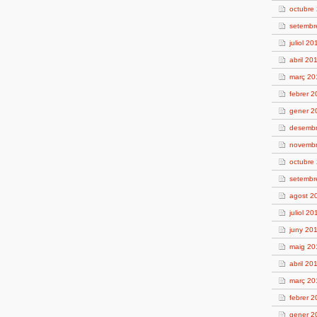
octubre
setembr
juliol 20
abril 20
març 20
febrer 
gener 2
desembr
novembr
octubre
setembr
agost 2
juliol 20
juny 20
maig 20
abril 20
març 20
febrer 2
gener 2