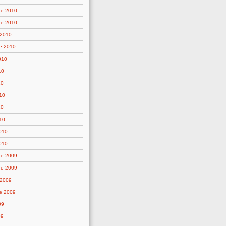
re 2010
re 2010
 2010
e 2010
010
10
10
10
10
10
2010
010
re 2009
re 2009
 2009
e 2009
09
09