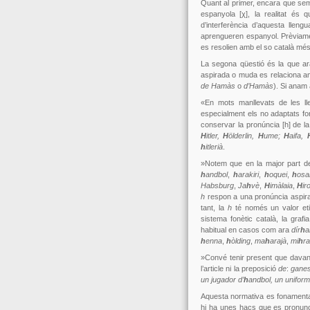
Quant al primer, encara que sem
espanyola [χ], la realitat és
d’interferència d’aquesta lleng
aprengueren espanyol. Prèviamen
es resolien amb el so català més
La segona qüestió és la que ara
aspirada o muda es relaciona am
de Hamàs
o
d’Hamàs
). Si anam 
«En mots manllevats de les l
especialment els no adaptats fon
conservar la pronúncia [h] de la
H
itler,
H
ölderlin,
H
ume;
H
aifa,
h
itlerià
.
»Notem que en la major part d
h
andbol
,
h
arakiri
,
h
oquei
,
h
osa
Habsburg
,
Ja
h
vè
,
H
imàlaia
,
H
ir
h
respon a una pronúncia aspirad
tant, la
h
té només un valor etim
sistema fonètic català, la grafi
habitual en casos com ara
dír
h
h
enna
,
h
òlding
,
ma
h
arajà
,
mi
h
r
»Convé tenir present que dava
l’article ni la preposició
de
:
gane
un jugador d’
h
andbol, un uniform
Aquesta normativa es fonamenta 
hi ha unes hacs que es pronunci