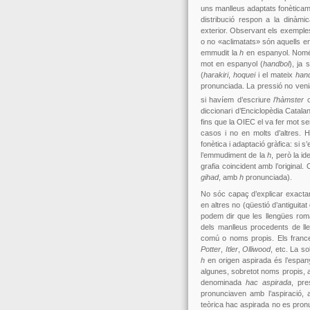
uns manlleus adaptats fonèticame
distribució respon a la dinàmi
exterior. Observant els exemple
o no «aclimatats» són aquells e
emmudit la
h
en espanyol. Només 
mot en espanyol (
handbol
), ja
(
harakiri
,
hoquei
i el mateix
han
pronunciada. La pressió no venia 
si havíem d’escriure
l’hàmster
diccionari d’Enciclopèdia Catala
fins que la OIEC el va fer mot 
casos i no en molts d’altres. H
fonètica i adaptació gràfica: si s
l’emmudiment de la
h
, però la i
grafia coincident amb l’original.
gihad
, amb
h
pronunciada).
No sóc capaç d’explicar exacta
en altres no (qüestió d’antiguitat
podem dir que les llengües romà
dels manlleus procedents de lle
comú o noms propis. Els france
Potter
,
Itler
,
Olliwood
, etc. La s
h
en origen aspirada és l’espany
algunes, sobretot noms propis, am
denominada
hac aspirada
, pr
pronunciaven amb l’aspiració, a
teòrica hac aspirada no es pronun