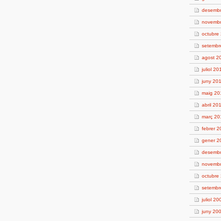
desemb
novemb
octubre
setembr
agost 2
juliol 20
juny 20
maig 20
abril 20
març 20
febrer 
gener 2
desemb
novemb
octubre
setembr
juliol 20
juny 20