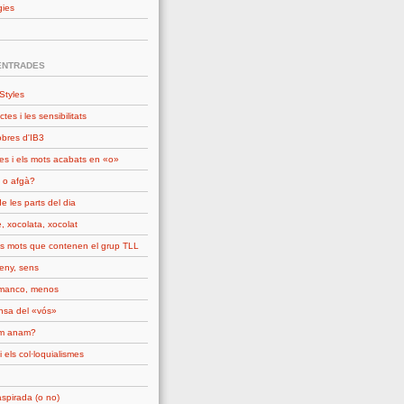
gies
ENTRADES
Styles
ctes i les sensibilitats
obres d'IB3
es i els mots acabats en «o»
 o afgà?
e les parts del dia
, xocolata, xocolat
ls mots que contenen el grup TLL
seny, sens
manco, menos
nsa del «vós»
om anam?
i els col·loquialismes
spirada (o no)