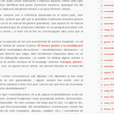
de les quals sovint imposaren o imposen aquests criteris amb rigor
dical, identificat amb grups d’extrema esquerra, aparegué l’ús del
desemb
és l’aplicació del gènere femení a un grup d’homes i dones.
novemb
me Junyent com a referència destacada en el nostre país, hem
octubre
es, aclarint que allò que la gramàtica tradicional anomena
gènere
inó un ús no marcat del gènere gramatical, i que aquest ús no marcat
setembr
gramatical que les propostes referides en el paràgraf precedent són
maig 20
 terme, i si hom s’hi fa fort no s’aconsegueix altra cosa que el
abril 20
ça no passarà de ser una excentricitat de sectors marginals, no cal
gener 2
ar l’article de Jaume Corbera «
El femení genèric o la invisibilització
desemb
s altres «estratègies discursives» —desdoblaments i abstractes— sí
ota l’atenció que calgui, atès l’arrelament d’aquestes idees en un
novemb
 ha bibliografia abundant, i jo mateix he dedicat alguns articles a
octubre
è es pretén recolzar tot el muntatge: sobretot «
Llengua, gènere i
. Ara, en aquest tercer article, em permet d’insistir en el tema del
setembr
agost 2
i certes concordances (
els diputats i les diputades ja han estat
juliol 20
ts no són agramaticals, i alguns sempre han existit, com el
de la salutació a l’inici d’un acte. Llavors per què hem de recomanar
juny 20
uests desdoblaments?
maig 20
 rigor i sistemàticament, és a dir, aplicar el desdoblament a tots els
abril 20
re, incloent-hi adjectius i mots gramaticals (articles, demostratius,
 impossible. No hem conegut mai ningú que ho faci, i si algú ho fes,
març 20
s que fóra insuportable. Els desdobladors «convençuts» només fan
febrer 
bre de mots (
ciutadans
,
diputats
,
catalans
, etc.), i normalment de