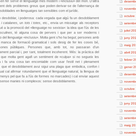
sen fer servir el llenguatge més modern i «inclusiu» del món. D’altra
desemb
ment dels problemes greus que poden derivar-se de l’alternança de
novemb
doblades en llenguatges tan sensibles com el jurídic.
octubre
no desdoblar, i poderosa: cada vegada que algú fa un desdoblament
 i catalanes
, un
tots i totes
, etc., envia un missatge als receptors
setembr
ué a la promoció del «llenguatge no sexista»: la idea que l’ús de les
juliol 20
sculines
, té alguna cosa de pervers i que per a ser moderns i
ro del llenguatge «inclusiu». Molta gent s’ho ha begut; persones amb
juny 20
 manca de formació gramatical i sols desig de fer les coses bé,
maig 20
ersones públiques. Persones que, amb tot, no passaran d’un
ent parcial i, per tant, totalment incoherent. Més: la pràctica del
abril 20
t, que molta gent agafi un sentiment de «culpa» si no segueix les
febrer 
a i fa una cosa tan encomiable com usar l’estil net i plenament
 que el desdoblament avui sigui una plaga que embolica, confon i
gener 2
qual cal afirmar rotundament que el llenguatge natural, la llengua de
desemb
lmenys pel que fa a l’ús de formes no marcades) i cal enviar aquest
, sense manies ni complexos: sense desdoblaments.
novemb
octubre
setembr
juny 20
novemb
setembr
maig 20
novemb