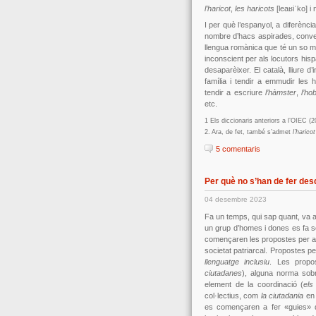
l’haricot
,
les haricots
[leaʁiˈko] i 
I per què l’espanyol, a diferèn
nombre d’hacs aspirades, convert
llengua romànica que té un so molt p
inconscient per als locutors hispa
desaparèixer. El català, lliure d
família i tendir a emmudir les 
tendir a escriure
l’hàmster
,
l’ho
etc.
1 Els diccionaris anteriors a l’OIEC (
2. Ara, de fet, també s’admet
l’haricot
5 comentaris
Per què no s’han de fer de
04 desembre 2023
Fa un temps, qui sap quant, va a
un grup d’homes i dones es fa ser
començaren les propostes per a 
societat patriarcal. Propostes p
llenguatge inclusiu
. Les propo
ciutadanes
), alguna norma sob
element de la coordinació (
els
col·lectius, com
la ciutadania
en 
es començaren a fer «guies» d