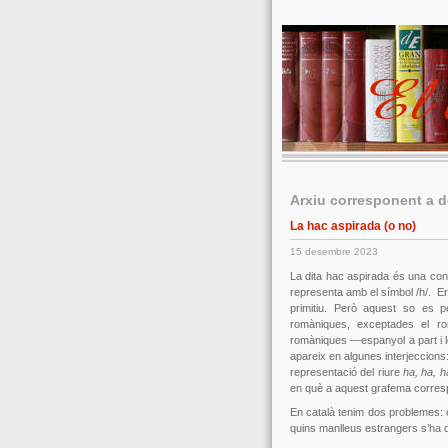
Arxiu corresponent a 
La hac aspirada (o no)
15 desembre 2023
La dita hac aspirada és una conso
representa amb el símbol /h/. Era
primitiu. Però aquest so es pe
romàniques, exceptades el rom
romàniques —espanyol a part i l
apareix en algunes interjeccions
representació del riure
ha, ha, h
en què a aquest grafema corresp
En català tenim dos problemes: e
quins manlleus estrangers s’ha d