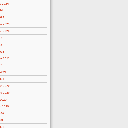
e 2024
24
2024
re 2023
re 2023
23
23
2023
re 2022
22
 2021
021
re 2020
re 2020
 2020
e 2020
020
20
2020