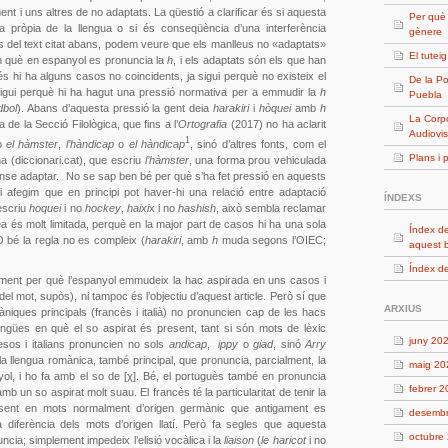
nt i uns altres de no adaptats. La qüestió a clarificar és si aquesta
Per què
ca pròpia de la llengua o si és conseqüència d’una interferència
gènere
s del text citat abans, podem veure que els manlleus no «adaptats»
El tutei
n què en espanyol es pronuncia la
h
, i els adaptats són els que han
hi ha alguns casos no coincidents, ja sigui perquè no existeix el
De la Po
 sigui perquè hi ha hagut una pressió normativa per a emmudir la
h
Puebla
dbol
). Abans d’aquesta pressió la gent deia
harakiri
i
hòquei
amb
h
La Corpo
de la Secció Filològica, que fins a l’
Ortografia
(2017) no ha aclarit
Audiovis
1
o
el hàmster
,
l’hàndicap
o
el hàndicap
, sinó d’altres fonts, com el
Plans i 
na (diccionari.cat), que escriu
l’hàmster
, una forma prou vehiculada
sense adaptar. No se sap ben bé per què s’ha fet pressió en aquests
i afegim que en principi pot haver-hi una relació entre adaptació
ÍNDEXS
’escriu
hoquei
i no
hockey
,
haixi
x i no
hashish
, això sembla reclamar
dea és molt limitada, perquè en la major part de casos hi ha una sola
Índex de
 O bé la regla no es compleix (
harakiri
, amb
h
muda segons l’OIEC;
aquest 
Índex de
ment per què l’espanyol emmudeix la hac aspirada en uns casos i
 del mot, supòs), ni tampoc és l’objectiu d’aquest article. Però sí que
ARXIUS
niques principals (francès i italià) no pronuncien cap de les hacs
ngües en què el so aspirat és present, tant si són mots de lèxic
juny 20
sos i italians pronuncien no sols
andicap
,
ippy
o
giad
, sinó
Arry
ola llengua romànica, també principal, que pronuncia, parcialment, la
maig 20
ol, i ho fa amb el so de [χ]. Bé, el portuguès també en pronuncia
febrer 
b un so aspirat molt suau. El francès té la particularitat de tenir la
esent en mots normalment d’origen germànic que antigament es
desemb
 diferència dels mots d’origen llatí. Però fa segles que aquesta
octubre
cia; simplement impedeix l’elisió vocàlica i la
liaison
(
le haricot
i no