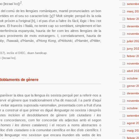
2
no [lezaʁiˈko])
.
setembr
cia del comú de les llengües romàniques, manté pronunciades un bon
març 20
ides en el seu so característic [χ]? Molt simple: perquè és la sola
febrer 
ròxim a l’original [h], i el pas d’un a l’altre és fàcil, lògic i fins i tot
ns. El francès i l’italià, no tenint cap so semblant, simplement el fan
desemb
’interferència espanyola, hauria de fer com les altres llengües de la
novemb
hacs provinents de mots estrangers. I, correlativament, hauria de
bby
,
l’hawaià
,
d’Hamàs
,
d’Hong Kong
,
d’Hèlsinki
,
d’Hamlet
,
d’Hitler
,
juliol 20
juny 20
2017), inclòs el DIEC, diuen
handicap
.
febrer 
i [lezaʁiˈko].
novemb
abril 20
octubre
sdoblaments de gènere
gener 2
desemb
parèixer la idea que la llengua és sexista perquè per a referir-nos a
vir el gènere que tradicionalment s’ha dit masculí. I a partir d’aquí
novemb
evitar aquesta suposada «anomalia», presentada com a fruit d’una
octubre
er a construir el que primer es digué
llenguatge no sexista
i després
stes incloïen el desdoblament de gènere (
els ciutadans i les
setembr
re concordances, com fer concordar els adjectius amb el segon
agost 2
 homes i les dones catalanes
) i el recurs a noms abstractes o
lloc d’
els ciutadans
o
la comunitat científica
en lloc d’
els científics
. I
maig 20
e llenguatge «no sexista» que encara inunden els webs de les
febrer 