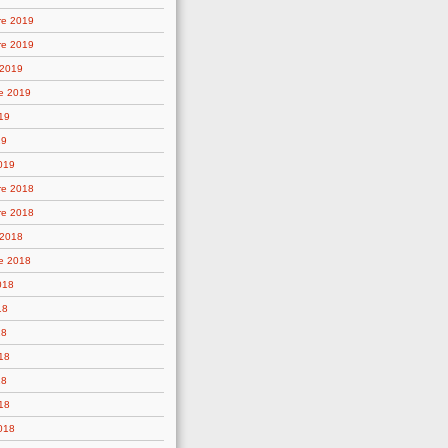
re 2019
re 2019
 2019
e 2019
19
19
019
re 2018
re 2018
 2018
e 2018
018
18
18
18
18
18
2018