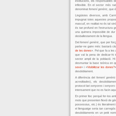
institucions, els responsables 
inflexible. En el sector més ra
denominat
femení genèric
, que 
Lingüistes diversos, amb Car
impugnat totes aquestes propost
masculí
, en realitat no és tal s
és tan profund en l’estructura 
una quimera impossible de dur a
desballestament de la llengua.
Del
femení genèric
, que per for
parlar-ne gaire més: bastarà cit
de les dones
». Pel que fa a le
que val la pena de dedicar-hi t
sector ampli de la població. Hi
desmuntar la base teòrica en qu
sexe
» i «
Visibilitzar les dones?
»
desdoblament.
A diferència del
femení genèric
acreditades
), els desdoblamen
protocol·lari
senyores i senyors
intensament que no es facin aq
En primer lloc perquè fer-los amb
mots que presenten flexió de gène
possessius, etc.) és literalment
el llenguatge seria tan carregó
desdoblaments en un petit nom