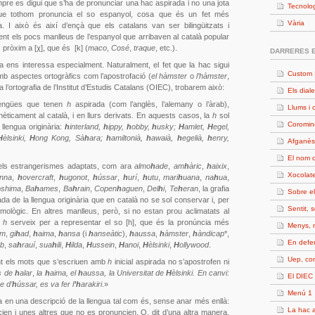
pre es digui que s’ha de pronunciar una hac aspirada i no una jota
Tecnolo
 que tothom pronuncia el so espanyol, cosa que és un fet més
Vària
ua. I això és així d’ençà que els catalans van ser bilingüitzats i
t els pocs manlleus de l’espanyol que arribaven al català popular
 pròxim a [χ], que és [k] (
maco
,
Cosé
,
traque
, etc.).
DARRERES 
 ens interessa especialment. Naturalment, el fet que la hac sigui
Custom 
b aspectes ortogràfics com l’apostrofació (
el hàmster
o
l’hàmster
,
a l’ortografia de l’Institut d’Estudis Catalans (OIEC), trobarem això:
Els diale
lengües que tenen
h
aspirada (com l’anglès, l’alemany o l’àrab),
Llums i 
èticament al català, i en llurs derivats. En aquests casos, la
h
sol
Coromin
 llengua originària:
h
interland,
h
ippy,
h
obby,
h
usky;
H
amlet,
H
egel,
H
èlsinki,
H
ong Kong, Sà
h
ara;
h
amiltonià,
h
awaià,
h
egelià,
h
enry,
Afganès
El nom d
els estrangerismes adaptats, com ara
almo
h
ade
,
am
h
àric
,
h
aixix
,
Xocolate
nna
,
h
overcraft
,
h
ugonot
,
h
ússar
,
h
urí
,
h
utu
,
mari
h
uana
,
na
h
ua
,
oshima
,
Ba
h
ames
,
Ba
h
rain
,
Copen
h
aguen
,
Del
h
i
,
Te
h
eran
, la grafia
Sobre e
a de la llengua originària que en català no se sol conservar i, per
Sentit, 
ològic. En altres manlleus, però, si no estan prou aclimatats al
a
h
serveix per a representar el so [h], que és la pronúncia més
Menys, 
am
,
gi
h
ad
,
h
aima
,
h
ansa
(i
h
anseàtic
),
h
aussa
,
h
àmster
,
h
àndicap
*,
En defe
ab
,
sa
h
rauí
,
sua
h
ili
,
H
ilda
,
H
ussein
,
H
anoi
,
H
èlsinki
,
H
ollywood
.
Uep, c
nt els mots que s’escriuen amb
h
inicial aspirada no s’apostrofen ni
s de
h
alar
,
la
h
aima, el
h
aussa, la Universitat de
H
èlsinki. En canvi:
El DIEC 
e d’
h
ússar, es va fer l
’h
arakiri
.»
Menú 1
en una descripció de la llengua tal com és, sense anar més enllà:
La hac a
en i unes altres que no es pronuncien. O, dit d’una altra manera,