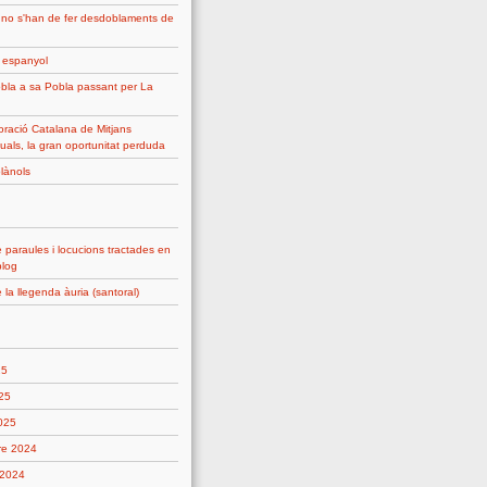
 no s'han de fer desdoblaments de
g espanyol
bla a sa Pobla passant per La
ració Catalana de Mitjans
uals, la gran oportunitat perduda
plànols
 paraules i locucions tractades en
blog
 la llegenda àuria (santoral)
25
25
2025
re 2024
 2024