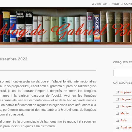
L'AUTOR
WEB
CONT
desembre 2023
CERQUES EN
nant fricativa glotal sorda que en l’alfabet fonètic internacional es
CATEGORIE
 un so propi del llatí, escrit amb el grafema
h
, pres de l’alfabet grec
rdé ja en llatí durant l’Imperi i després en totes les llengües
El plaer 
anès i la varietat gascona de l’occità. Avui en les llengües
Llegend
es varietats just ara esmentades— el so de la hac aspirada només
: en català teòricament en algunes interjeccions com
ahà
,
ehem
o la
Llengua
a
; però tenim una munió de mots amb una
h
provinents de llengües
Media
on el so aspirat.
País
l primer és la pronunciació de la
h
quan no és muda, i el segon, en
e pronunciar i en quins s’ha d’emmudir.
Patrimon