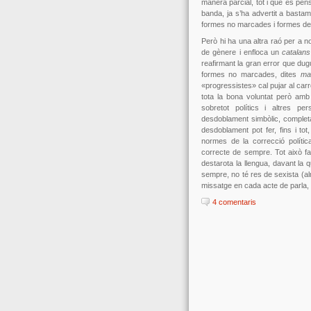
manera parcial, tot i que es pen
banda, ja s’ha advertit a basta
formes no marcades i formes des
Però hi ha una altra raó per a 
de gènere i enfloca un
catalans
reafirmant la gran error que dug
formes no marcades, dites
ma
«progressistes» cal pujar al car
tota la bona voluntat però amb
sobretot polítics i altres p
desdoblament simbòlic, completam
desdoblament pot fer, fins i to
normes de la correcció polític
correcte de sempre. Tot això fa
destarota la llengua, davant la 
sempre, no té res de sexista (a
missatge en cada acte de parla
4 comentaris