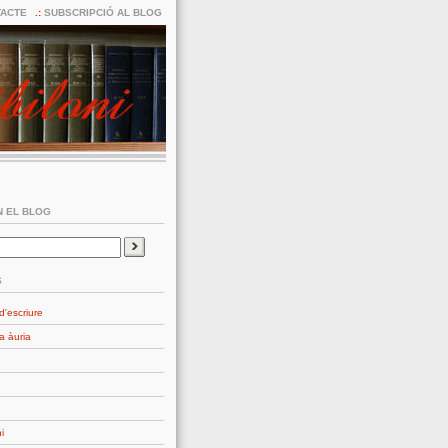
ACTE
SUBSCRIPCIÓ AL BLOG
 EL BLOG
S
d'escriure
a àuria
i