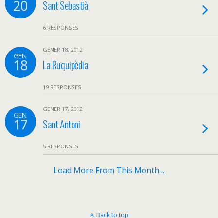
20
Sant Sebastià
6 RESPONSES
GENER 18, 2012
GEN.
18
La Ruquipèdia
19 RESPONSES
GENER 17, 2012
GEN.
17
Sant Antoni
5 RESPONSES
Load More From This Month…
Back to top