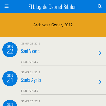
El blog de Gabriel Bibiloni
Archives › Gener, 2012
GENER 22, 2012
GEN.
22
Sant Vicenç
3 RESPONSES
GENER 21, 2012
GEN.
21
Santa Agnès
3 RESPONSES
GENER 20, 2012
GEN.