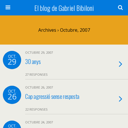
El blog de Gabriel Bibiloni
Archives › Octubre, 2007
OCTUBRE 29, 2007
OCT.
29
30 anys
27 RESPONSES
OCTUBRE 26, 2007
OCT.
26
Cap agressió sense resposta
22 RESPONSES
OCTUBRE 24, 2007
OCT.