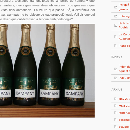
mpressora aferrades damunt totes les ampolles de xampany que
Per què
s familiars, que siguin —les dites etiquetes— prou grosses i que
gènere
 vista dels comensals. I a veure què passa. Bé, a diferència del
e xampanyuàs
no és objecte de cap protecció legal. Vull dir que qui
El tutei
 No deien que cal defensar la llengua amb pedagogia?
De la Po
Puebla
La Corpo
Audiovis
Plans i 
ÍNDEXS
Índex de
aquest 
Índex de
ARXIUS
juny 20
maig 20
febrer 
desemb
octubre