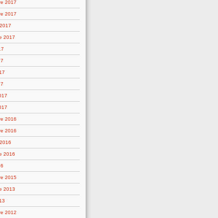
re 2017
re 2017
 2017
e 2017
17
17
17
17
2017
017
re 2016
re 2016
 2016
e 2016
16
re 2015
e 2013
13
re 2012