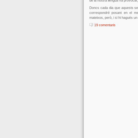
de la nostra llengua va provocar,
Doncs cada dia que aquests sen
correspondré posant en el m
mateixos, però, i si hi hagués un
19 comentaris