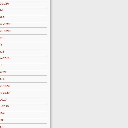
e 2024
24
2024
re 2023
re 2023
23
23
2023
re 2022
22
 2021
021
re 2020
re 2020
 2020
e 2020
020
20
2020