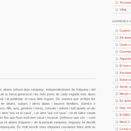
Tecnolo
Vària
DARRERES 
Custom 
Els diale
Llums i 
Coromin
Afganès
El nom d
Xocolate
Sobre e
Sentit, 
t, abans tothom deia
xampany
, independentment de l’etiqueta i del
Menys, 
nt de la meva generació i les més joves de cada vegada més diuen
ó i la publicitat: el
cava
dels orgues. De manera que arriben les
En defe
a de dinars, sopars i altres àpats i bauxes familiars, d’amics o
Uep, c
res i fills, avis, gendres i nores, cunyats i nebots i
tutti quanti
, un diu
altre “ara ve el cava”, i un altre “qui vol cava”, i el de l’altre costat
El DIEC 
 així fins que l’hort està ben cavat i recavat. Defensor que sóc —com
Menú 1
t que ve abans d’aquest— de la paraula
xampany
, enguany he decidit
ampanyuàs
. És molt senzill: unes etiquetes casolanes fetes amb un
La hac a