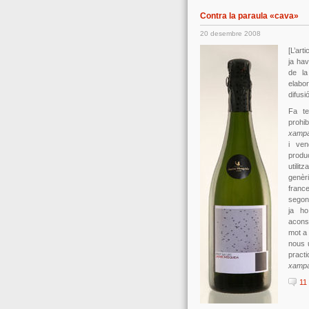
Contra la paraula «cava»
20 desembre 2008
[L’ar
ja hav
de la
elabo
difusi
Fa te
prohi
xamp
i ven
produc
utilit
genèr
fran
segon
ja h
acons
mot a
nous 
pract
xamp
11