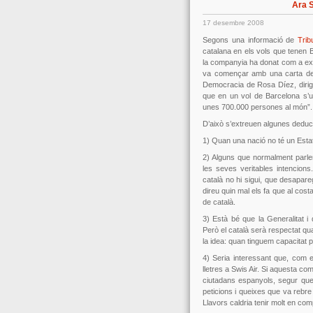
Ara S
17 desembre 2008
Segons una informació de
Trib
catalana en els vols que tenen 
la companyia ha donat com a exc
va començar amb una carta de 
Democracia de Rosa Díez, dirigi
que en un vol de Barcelona s’us
unes 700.000 persones al món”.
D’això s’extreuen algunes deduc
1) Quan una nació no té un Esta
2) Alguns que normalment parlen
les seves veritables intencions
català no hi sigui, que desapareg
direu quin mal els fa que al cost
de català.
3) Està bé que la Generalitat i 
Però el català serà respectat quan 
la idea: quan tinguem capacitat pe
4) Seria interessant que, com 
lletres a Swis Air. Si aquesta 
ciutadans espanyols, segur qu
peticions i queixes que va rebre 
Llavors caldria tenir molt en comp