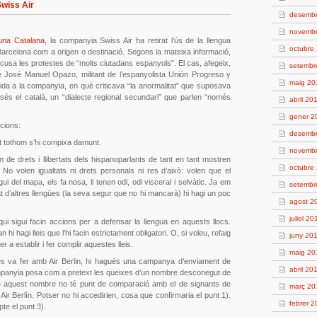
wiss Air
desemb
novemb
una Catalana
, la companyia Swiss Air ha retirat l’ús de la llengua
octubre
Barcelona com a origen o destinació. Segons la mateixa informació,
usa les protestes de “molts ciutadans espanyols”. El cas, afegeix,
setembr
José Manuel Opazo, militant de l’espanyolista Unión Progreso y
maig 20
da a la companyia, en què criticava “la anormalitat” que suposava
és el català, un “dialecte regional secundari” que parlen “només
abril 20
gener 2
cions:
desemb
t tothom s’hi compixa damunt.
novemb
 de drets i llibertats dels hispanoparlants de tant en tant mostren
octubre
. No volen igualtats ni drets personals ni res d’això: volen que el
ui del mapa, els fa nosa, li tenen odi, odi visceral i selvàtic. Ja em
setembr
at d’altres llengües (la seva segur que no hi mancarà) hi hagi un poc
agost 2
juliol 20
qui sigui facin accions per a defensar la llengua en aquests llocs.
hi hagi lleis que l’hi facin estrictament obligatori. O, si voleu, refaig
juny 20
r a establir i fer complir aquestes lleis.
maig 20
es va fer amb Air Berlin, hi hagués una campanya d’enviament de
abril 20
companyia posa com a pretext les queixes d’un nombre desconegut de
e aquest nombre no té punt de comparació amb el de signants de
març 20
Air Berlín. Potser no hi accedirien, cosa que confirmaria el punt 1).
febrer 
te el punt 3).