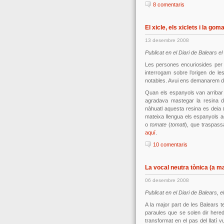
8 comentaris
El xicle, els xiclets i la go
13 desembre 2008
Publicat en el Diari de Balears 
Les persones encuriosides per l
interrogam sobre l’origen de le
notables. Avui ens demanarem d
Quan els espanyols van arribar 
agradava mastegar la resina d’
nàhuatl aquesta resina es deia
mateixa llengua els espanyols 
o
tomate
(
tomatl
), que traspass
aquí
.
10 comentaris
La vocal neutra tònica (a m
06 desembre 2008
Publicat en el Diari de Balears,
A la major part de les Balears 
paraules que se solen dir hered
transformat en el pas del llatí 