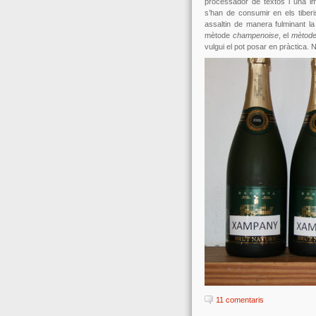
processador de textos i una i
s’han de consumir en els tiberi
assaltin de manera fulminant la
mètode
champenoise
, el
mètod
vulgui el pot posar en pràctica.
11 comentaris