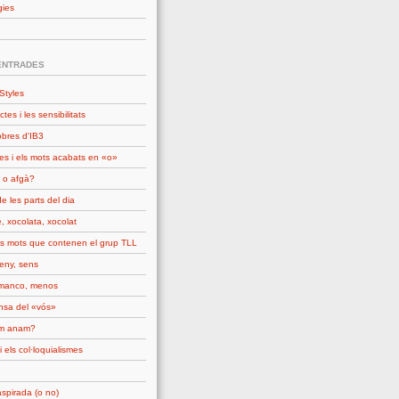
gies
ENTRADES
Styles
ctes i les sensibilitats
obres d'IB3
es i els mots acabats en «o»
 o afgà?
e les parts del dia
, xocolata, xocolat
ls mots que contenen el grup TLL
seny, sens
manco, menos
nsa del «vós»
om anam?
i els col·loquialismes
spirada (o no)