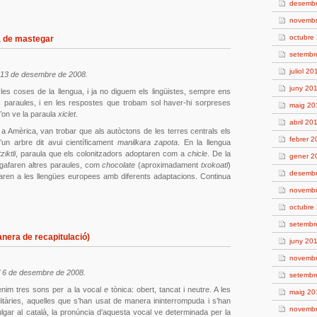
desemb
novemb
octubre
ma de mastegar
setembr
juliol 20
el 13 de desembre de 2008.
juny 20
es coses de la llengua, i ja no diguem els lingüistes, sempre ens
s paraules, i en les respostes que trobam sol haver-hi sorpreses
maig 20
’on ve la paraula
xiclet
.
abril 20
a Amèrica, van trobar que als autòctons de les terres centrals els
febrer 
un arbre dit avui científicament
manilkara zapota
. En la llengua
tziktli
, paraula que els colonitzadors adoptaren com a
chicle
. De la
gener 2
agafaren altres paraules, com
chocolate
(aproximadament
txokoatl
)
desemb
aren a les llengües europees amb diferents adaptacions. Continua
novemb
octubre
setembr
anera de recapitulació)
juny 20
novemb
 el 6 de desembre de 2008.
setembr
tenim tres sons per a la vocal
e
tònica: obert, tancat i neutre. A les
maig 20
itàries, aquelles que s’han usat de manera ininterrompuda i s’han
novemb
vulgar al català, la pronúncia d’aquesta vocal ve determinada per la