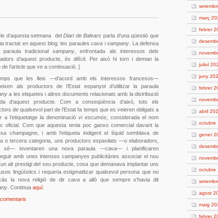
setembr
març 20
febrer 
ticle d’aquesta setmana del
Diari de Balears
parla d’una qüestió que
desemb
ia tractat en aquest blog: les paraules
cava
i
xampany
. La defensa
 paraula tradicional
xampany
, enfrontada als interessos dels
novemb
radors d’aquest producte, és difícil. Per això hi torn i deman la
juliol 20
ó de l’article que ve a continuació. ]
juny 20
mps que les lleis —d’acord amb els interessos francesos—
beixen als productors de l’Estat espanyol d’utilitzar la paraula
febrer 
any
a les etiquetes i altres documents relacionats amb la distribució
novemb
da d’aquest producte. Com a conseqüència d’això, tots els
tors de qualsevol part de l’Estat fa temps que es veieren obligats a
abril 20
zar a l’etiquetatge la denominació
vi escumós
, considerada el nom
octubre
ic oficial. Com que aquesta tenia poc ganxo comercial davant la
cesa
champagne
, i amb l’etiqueta indigent el líquid semblava de
gener 2
a o tercera categoria, uns productors espavilats —o elaboradors,
desemb
o sé— inventaren una nova paraula —
cava
— i planificaren
eguir amb unes intenses campanyes publicitàries associar el nou
novemb
 un alt prestigi del seu producte, cosa que demanava implantar uns
octubre
usos lingüístics i requeria estigmatitzar qualsevol persona que no
icàs la nova religió de dir
cava
a allò que sempre s’havia dit
setembr
any
. Continua
aquí
.
agost 2
 comentaris
maig 20
febrer 