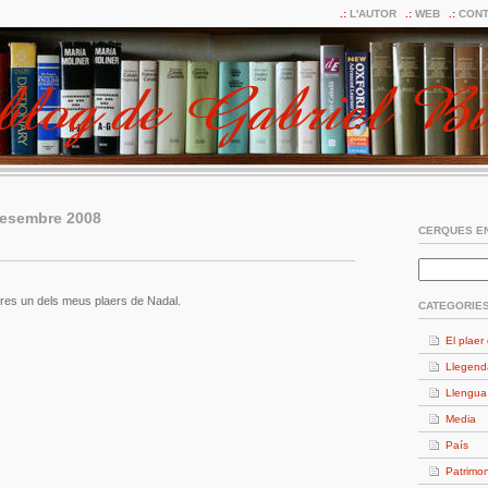
L'AUTOR
WEB
CONT
desembre 2008
CERQUES EN
res un dels meus plaers de Nadal.
CATEGORIE
El plaer 
Llegend
Llengua
Media
País
Patrimon