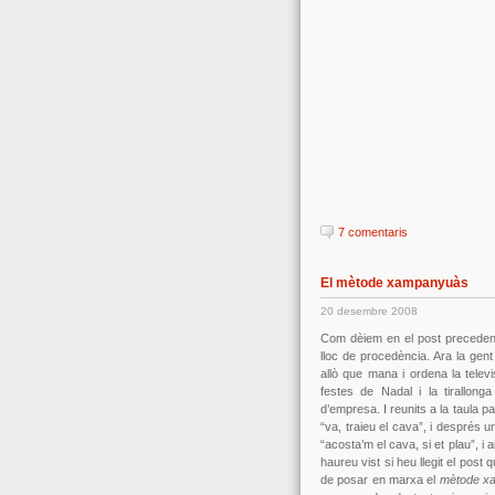
7 comentaris
El mètode xampanyuàs
20 desembre 2008
Com dèiem en el post preceden
lloc de procedència. Ara la ge
allò que mana i ordena la televisi
festes de Nadal i la tirallong
d’empresa. I reunits a la taula pa
“va, traieu el cava”, i després un 
“acosta’m el cava, si et plau”, i
haureu vist si heu llegit el pos
de posar en marxa el
mètode x