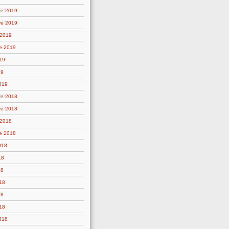
re 2019
re 2019
 2019
e 2019
19
19
019
re 2018
re 2018
 2018
e 2018
018
18
18
18
18
18
2018