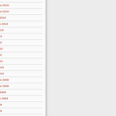
re 2010
re 2010
 2010
e 2010
010
10
10
10
10
10
2010
010
re 2009
re 2009
 2009
e 2009
09
09