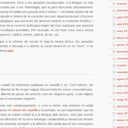
corresponent. Però a les paraules incorporades a la llengua un cop
octubre
compta per a res l’etimologia, que la gent desconeix absolutament.
setembr
rporat al català una paraula amb
e
tònica —i el mateix podem dir de
decidir el timbre de la vocal del nou mot. Aquesta decisió s’ha pres
juliol 20
alògiques que associen els diversos timbres a contextos fonètics, i
abril 20
ncia de la vocal en la llengua origen del mot, suposant que aquesta
s vocàliques possibles. Per exemple, en els mots nous una
e
tònica
març 20
güent és
i
:
dèficit
,
estèril
,
satèl·lit
,
tècnic
, etc.
febrer 
que a la nònima de vocals hi hagi la neutra tònica, les paraules
gener 2
n només
e
tancada o
e
oberta: la vocal neutra és un so “mort”, o no
ntinua
aquí
.
desembr
novembr
octubre
setembr
agost 2
n català ha d’admetre publicitat en castellà o no. Com tothom, els
juliol 20
a llibertat de fer el que vulguin d’acord amb les seves conveniències.
juny 20
 llibertat de posar els anuncis com els vingui en gana, si els mitjans
arem el raonament següent:
maig 20
tots són catalanoparlants, o, com a mínim, tots entenen el català
abril 20
in posa un
anunci en castellà
a la portada, no pot argumentar que és
març 20
erquè no saben traduir-lo a la llengua dels lectors, sinó que només
una afirmació de la seva ideologia catalanofòbica davant els lectors
febrer 2
 una resposta arrogant a la defensa del català que el seu menyspreu
gener 2