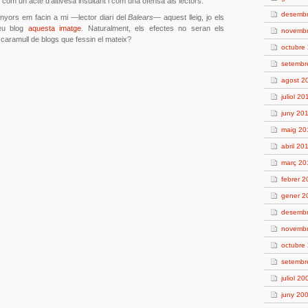
 com un acte d’altivesa insultant i com una ofensa als lectors.
desemb
yors em facin a mi —lector diari del
Balears
— aquest lleig, jo els
eu blog
aquesta imatge
. Naturalment, els efectes no seran els
novemb
 caramull de blogs que fessin el mateix?
octubre
setembr
agost 2
juliol 20
juny 20
maig 20
abril 20
març 20
febrer 
gener 2
desemb
novemb
octubre
setembr
juliol 20
juny 20