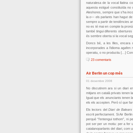
naturalesa de la vocal llatina 
aquesta estigué constituïda no 
Aleshores, sempre que s’ha inco
la
o
— els parlants han hagut de 
sempre a partir de tendències an
no es té mai en compte la pronú
també tingui diferents oberture
és sembre oberta si la vocal se
Doncs bé, a les Illes, encara 
incorporades a l’idioma agafe
operatiu, o no productiu […] Co
23 comentaris
Air Berlin un cop més
01 desembre 2008
No discutirem ara si un diari e
mitjans en català privats tenen l
Igual que els anunciants tenen la
els els accepten. Però sí que f
Els lectors del
Diari de Balears
escrit perfectament. Si Air Berl
perquè “l’entengui tothom”, ni p
pot ser per un motiu: per a fer 
catalanoparlants del diari, com