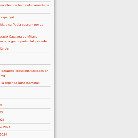
 no s'han de fer desdoblaments de
g espanyol
bla a sa Pobla passant per La
ració Catalana de Mitjans
uals, la gran oportunitat perduda
plànols
 paraules i locucions tractades en
blog
 la llegenda àuria (santoral)
25
25
2025
re 2024
 2024