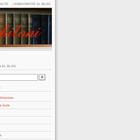
ACTE
SUBSCRIPCIÓ AL BLOG
 EL BLOG
S
d'escriure
a àuria
i