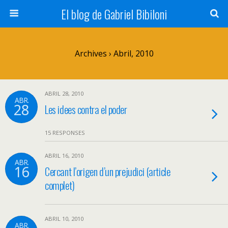
El blog de Gabriel Bibiloni
Archives › Abril, 2010
ABRIL 28, 2010
ABR.
28
Les idees contra el poder
15 RESPONSES
ABRIL 16, 2010
ABR.
16
Cercant l’origen d’un prejudici (article
complet)
ABRIL 10, 2010
ABR.