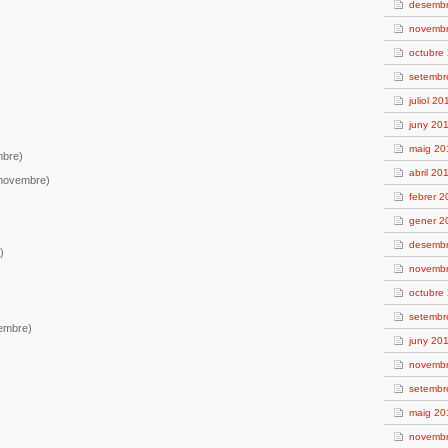
desemb
novemb
octubre
setembr
juliol 20
juny 20
maig 20
mbre)
abril 20
novembre)
febrer 
gener 2
desemb
)
novemb
octubre
setembr
embre)
juny 20
novemb
setembr
maig 20
novemb