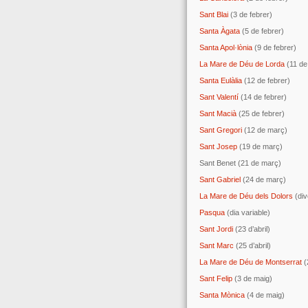
Sant Blai
(3 de febrer)
Santa Àgata
(5 de febrer)
Santa Apol·lònia
(9 de febrer)
La Mare de Déu de Lorda
(11 de
Santa Eulàlia
(12 de febrer)
Sant Valentí
(14 de febrer)
Sant Macià
(25 de febrer)
Sant Gregori
(12 de març)
Sant Josep
(19 de març)
Sant Benet (21 de març)
Sant Gabriel
(24 de març)
La Mare de Déu dels Dolors
(div
Pasqua
(dia variable)
Sant Jordi
(23 d’abril)
Sant Marc
(25 d’abril)
La Mare de Déu de Montserrat
(2
Sant Felip
(3 de maig)
Santa Mònica
(4 de maig)