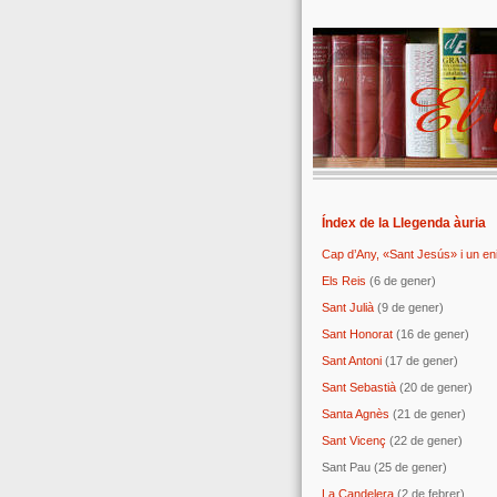
Índex de la Llegenda àuria
Cap d’Any, «Sant Jesús» i un e
Els Reis
(6 de gener)
Sant Julià
(9 de gener)
Sant Honorat
(16 de gener)
Sant Antoni
(17 de gener)
Sant Sebastià
(20 de gener)
Santa Agnès
(21 de gener)
Sant Vicenç
(22 de gener)
Sant Pau (25 de gener)
La Candelera
(2 de febrer)