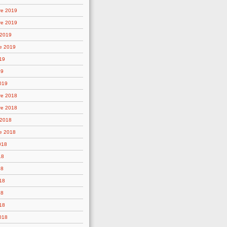
re 2019
re 2019
 2019
e 2019
19
19
019
re 2018
re 2018
 2018
e 2018
018
18
18
18
18
18
2018