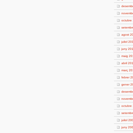
desemb
novemb
octubre
setembr
agost 2
juliol 20
juny 20
maig 20
abril 20
març 20
febrer 
gener 2
desemb
novemb
octubre
setembr
juliol 20
juny 20