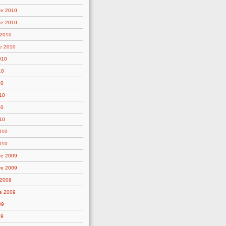
re 2010
re 2010
 2010
e 2010
010
10
10
10
10
10
2010
010
re 2009
re 2009
 2009
e 2009
09
09