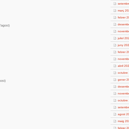
setembr
març 20
febrer 
desemb
’agost)
novemb
juliol 20
juny 20
febrer 
novemb
abril 20
octubre
gener 2
ost)
desemb
novemb
octubre
setembr
agost 2
maig 20
febrer 