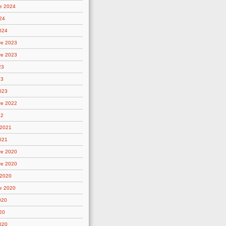
e 2024
24
2024
re 2023
re 2023
23
23
2023
re 2022
22
 2021
021
re 2020
re 2020
 2020
e 2020
020
20
2020