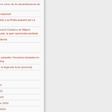
 no s'han de fer desdoblaments de
g espanyol
bla a sa Pobla passant per La
ració Catalana de Mitjans
uals, la gran oportunitat perduda
plànols
 paraules i locucions tractades en
blog
 la llegenda àuria (santoral)
25
25
2025
re 2024
 2024