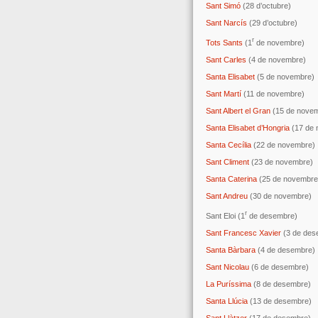
Sant Simó
(28 d’octubre)
Sant Narcís
(29 d’octubre)
r
Tots Sants
(1
de novembre)
Sant Carles
(4 de novembre)
Santa Elisabet
(5 de novembre)
Sant Martí
(11 de novembre)
Sant Albert el Gran
(15 de nove
Santa Elisabet d’Hongria
(17 de 
Santa Cecília
(22 de novembre)
Sant Climent
(23 de novembre)
Santa Caterina
(25 de novembre
Sant Andreu
(30 de novembre)
r
Sant Eloi (1
de desembre)
Sant Francesc Xavier
(3 de des
Santa Bàrbara
(4 de desembre)
Sant Nicolau
(6 de desembre)
La Puríssima
(8 de desembre)
Santa Llúcia
(13 de desembre)
Sant Llàtzer
(17 de desembre)