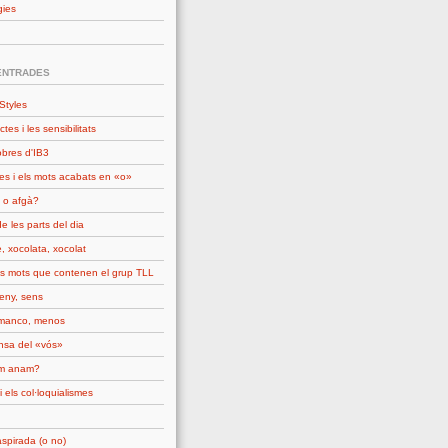
gies
ENTRADES
Styles
ctes i les sensibilitats
obres d'IB3
es i els mots acabats en «o»
 o afgà?
e les parts del dia
, xocolata, xocolat
ls mots que contenen el grup TLL
seny, sens
manco, menos
nsa del «vós»
om anam?
i els col·loquialismes
spirada (o no)