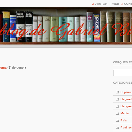
L'AUTOR
WEB
CONT
CERQUES EN
r
nigma
(1
de gener)
CATEGORIE
El plaer 
Llegend
Llengua
Media
País
Patrimon