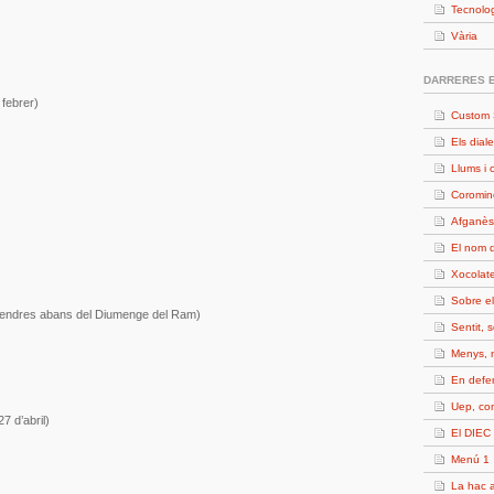
Tecnolo
Vària
DARRERES 
 febrer)
Custom 
Els diale
Llums i 
Coromin
Afganès
El nom d
Xocolate
Sobre e
endres abans del Diumenge del Ram)
Sentit, 
Menys, 
En defe
Uep, c
7 d’abril)
El DIEC 
Menú 1
La hac a