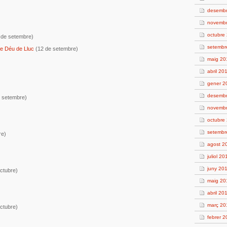
desemb
novemb
octubre
 de setembre)
setembr
de Déu de Lluc
(12 de setembre)
maig 20
abril 20
gener 2
desemb
 setembre)
novemb
octubre
setembr
re)
agost 2
juliol 20
juny 20
ctubre)
maig 20
abril 20
març 20
ctubre)
febrer 