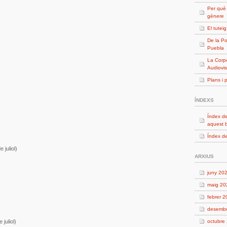
Per què
gènere
El tutei
De la Po
Puebla
La Corpo
Audiovis
Plans i 
ÍNDEXS
Índex de
aquest 
Índex de
 juliol)
ARXIUS
juny 20
maig 20
febrer 
desemb
 juliol)
octubre