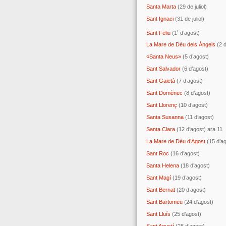
Santa Marta
(29 de juliol)
Sant Ignaci
(31 de juliol)
r
Sant Feliu
(1
d’agost)
La Mare de Déu dels Àngels
(2 d
«Santa Neus»
(5 d’agost)
Sant Salvador
(6 d’agost)
Sant Gaietà
(7 d’agost)
Sant Domènec
(8 d’agost)
Sant Llorenç
(10 d’agost)
Santa Susanna
(11 d’agost)
Santa Clara
(12 d’agost) ara 11
La Mare de Déu d’Agost
(15 d’ag
Sant Roc
(16 d’agost)
Santa Helena
(18 d’agost)
Sant Magí
(19 d’agost)
Sant Bernat
(20 d’agost)
Sant Bartomeu
(24 d’agost)
Sant Lluís
(25 d’agost)