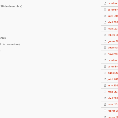
octubre
(18 de desembre)
setembr
juliol 20
abril 20
)
març 20
febrer 
bre)
gener 2
1 de desembre)
desembr
st
novembr
octubre
setembr
agost 2
juliol 20
juny 20
maig 20
abril 20
març 20
febrer 2
gener 2