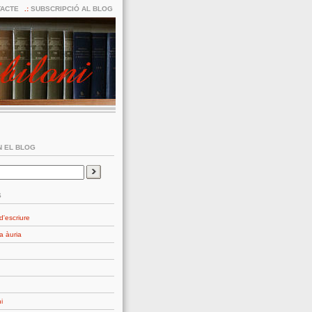
ACTE
SUBSCRIPCIÓ AL BLOG
 EL BLOG
S
d'escriure
a àuria
i