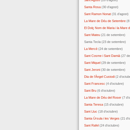
Sant Agustí
(28 d’agost)
Santa Rosa
(30 d’agost)
Sant Ramon Nonat
(31 d’agost)
La Mare de Déu de Setembre
(8
El Dolç Nom de Maria i la Mare 
Sant Mateu
(21 de setembre)
Santa Tecla (23 de setembre)
La Mercè
(24 de setembre)
Sant Cosme i Sant Damià
(27 de
Sant Miquel
(29 de setembre)
Sant Jeroni
(30 de setembre)
Dia de l’Àngel Custodi
(2 d’octub
Sant Francesc
(4 d’octubre)
Sant Bru
(6 d’octubre)
La Mare de Déu del Roser
(7 d’o
Santa Teresa
(15 d’octubre)
Sant Lluc
(18 d’octubre)
Santa Úrsula i les Verges
(21 d’o
Sant Rafel
(24 d’octubre)