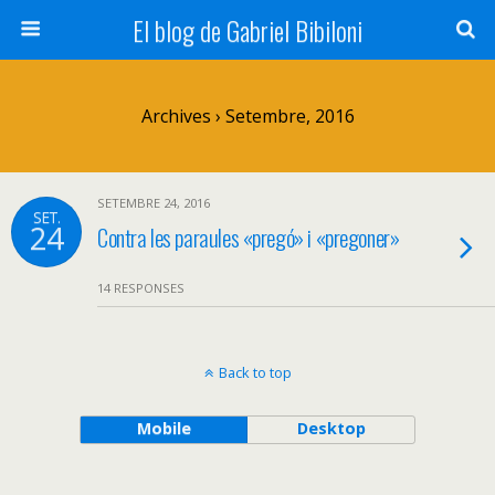
El blog de Gabriel Bibiloni
Archives › Setembre, 2016
SETEMBRE 24, 2016
SET.
24
Contra les paraules «pregó» i «pregoner»
14 RESPONSES
Back to top
Mobile
Desktop