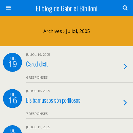
El blog de Gabriel Bibiloni
Archives › Juliol, 2005
JULIOL 19, 2005
JUL.
19
Carod dixit
6 RESPONSES
JULIOL 16, 2005
JUL.
16
Els barnussos són perillosos
7 RESPONSES
JULIOL 11, 2005
JUL.