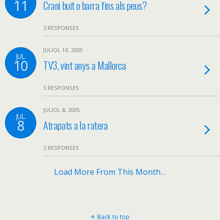
11
Crani buit o barra fins als peus?
3 RESPONSES
JULIOL 10, 2005
JUL.
10
TV3, vint anys a Mallorca
5 RESPONSES
JULIOL 8, 2005
JUL.
8
Atrapats a la ratera
2 RESPONSES
Load More From This Month…
Back to top