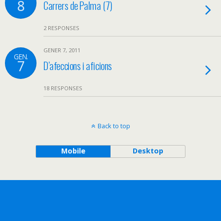
8
Carrers de Palma (7)
2 RESPONSES
GENER 7, 2011
GEN.
7
D’afeccions i aficions
18 RESPONSES
Back to top
Mobile
Desktop