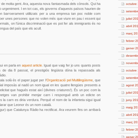
uor de molta gent. Ara, aquesta nova fantasmada dels cònsols. Qui ha
octubre
ho urgentment. I en tot cas, els governs d’aquests països haurien de
setembr
n barroerament utilitzats per a una empresa tan poc noble com
per unes persones que no volen més que viure en pau i essent qui
juliol 20
rmals, on l’única discriminació que es pot fer als immigrants és no
abril 20
llengua del país que els acull.
març 20
febrer 
gener 2
desembr
novembr
qui en parla en
aquest article
. Igual que vaig fer jo uns quants posts
s de dia 8 passat, el prestigiós lingüista dóna la repassada als
octubre
àdio.
setembr
a solà és el paper jugat per l’
Organització pel Multilingüisme
, que
eial imposàs al nadó un nom igual en les quatre llengües presents a
agost 2
 felicitat que hagués estat així (divines criatures!). És un poc com la
juliol 20
s metges van prohibir menjar carn i respongué amb un edicte on
es la carn es diria verdura. Perquè el nom de la infanteta sigui igual
juny 20
clarar que Leonor és un nom català.
maig 20
gur) que Catalunya Ràdio ha rectificat. Ara veurem fins on arribarà
abril 20
març 20
febrer 2
gener 2