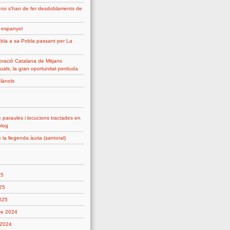
 no s'han de fer desdoblaments de
g espanyol
bla a sa Pobla passant per La
ració Catalana de Mitjans
uals, la gran oportunitat perduda
plànols
 paraules i locucions tractades en
blog
 la llegenda àuria (santoral)
25
25
2025
re 2024
 2024