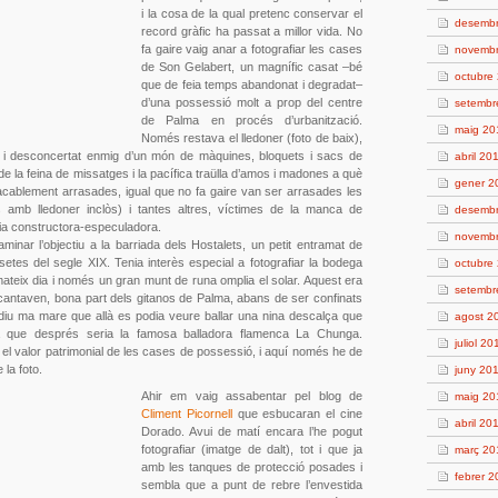
i la cosa de la qual pretenc conservar el
desemb
record gràfic ha passat a millor vida. No
fa gaire vaig anar a fotografiar les cases
novemb
de Son Gelabert, un magnífic casat –bé
octubre
que de feia temps abandonat i degradat–
d’una possessió molt a prop del centre
setembr
de Palma en procés d’urbanització.
maig 20
Només restava el lledoner (foto de baix),
ist i desconcertat enmig d’un món de màquines, bloquets i sacs de
abril 20
 de la feina de missatges i la pacífica traülla d’amos i madones a què
gener 2
cablement arrasades, igual que no fa gaire van ser arrasades les
 amb lledoner inclòs) i tantes altres, víctimes de la manca de
desemb
àcia constructora-especuladora.
novemb
minar l’objectiu a la barriada dels Hostalets, un petit entramat de
setes del segle XIX. Tenia interès especial a fotografiar la bodega
octubre
mateix dia i només un gran munt de runa omplia el solar. Aquest era
setembr
i cantaven, bona part dels gitanos de Palma, abans de ser confinats
iu ma mare que allà es podia veure ballar una nina descalça que
agost 2
la que després seria la famosa balladora flamenca La Chunga.
juliol 20
 el valor patrimonial de les cases de possessió, i aquí només he de
la foto.
juny 20
Ahir em vaig assabentar pel blog de
maig 20
Climent Picornell
que esbucaran el cine
abril 20
Dorado. Avui de matí encara l’he pogut
fotografiar (imatge de dalt), tot i que ja
març 20
amb les tanques de protecció posades i
febrer 
sembla que a punt de rebre l’envestida