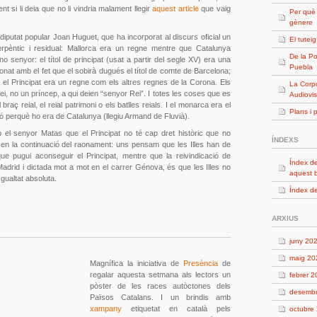
ent si li deia que no li vindria malament llegir
aquest article
que vaig
Per què
gènere
l diputat popular Joan Huguet, que ha incorporat al discurs oficial un
El tutei
erpèntic i residual: Mallorca era un regne mentre que Catalunya
De la Po
o senyor: el títol de principat (usat a partir del segle XV) era una
Puebla
onat amb el fet que el sobirà dugués el títol de comte de Barcelona;
a el Principat era un regne com els altres regnes de la Corona. Els
La Corpo
rei, no un príncep, a qui deien “senyor Rei”. I totes les coses que es
Audiovis
 braç reial, el reial patrimoni o els batlles reials. I el monarca era el
Plans i 
nó perquè ho era de Catalunya (llegiu Armand de Fluvià).
 el senyor Matas que el Principat no té cap dret històric que no
ÍNDEXS
és en la continuació del raonament: uns pensam que les Illes han de
 que pugui aconseguir el Principat, mentre que la reivindicació de
Índex de
Madrid i dictada mot a mot en el carrer Génova, és que les Illes no
aquest 
Igualtat absoluta.
Índex de
ARXIUS
juny 20
maig 20
Magnífica la iniciativa de
Presència
de
regalar aquesta setmana als lectors un
febrer 
pòster de les races autòctones dels
desemb
Països Catalans. I un brindis amb
xampany
etiquetat en català pels
octubre