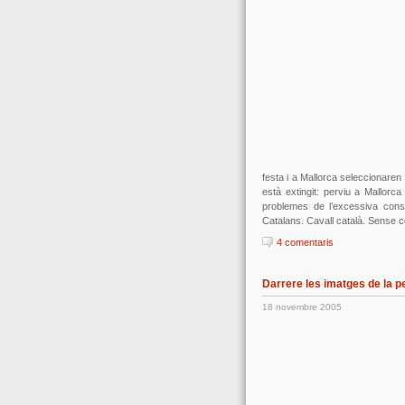
festa i a Mallorca seleccionaren u
està extingit: perviu a Mallorca
problemes de l’excessiva consa
Catalans. Cavall català. Sense 
4 comentaris
Darrere les imatges de la pe
18 novembre 2005