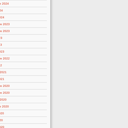
e 2024
24
2024
re 2023
re 2023
23
23
2023
re 2022
22
 2021
021
re 2020
re 2020
 2020
e 2020
020
20
2020