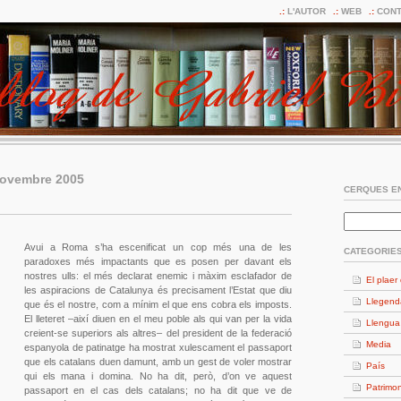
L'AUTOR
WEB
CONT
novembre 2005
CERQUES EN
Avui a Roma s’ha escenificat un cop més una de les
CATEGORIE
paradoxes més impactants que es posen per davant els
nostres ulls: el més declarat enemic i màxim esclafador de
El plaer 
les aspiracions de Catalunya és precisament l’Estat que diu
Llegend
que és el nostre, com a mínim el que ens cobra els imposts.
El lleteret –així diuen en el meu poble als qui van per la vida
Llengua
creient-se superiors als altres– del president de la federació
Media
espanyola de patinatge ha mostrat xulescament el passaport
que els catalans duen damunt, amb un gest de voler mostrar
País
qui els mana i domina. No ha dit, però, d’on ve aquest
Patrimon
passaport en el cas dels catalans; no ha dit que ve de