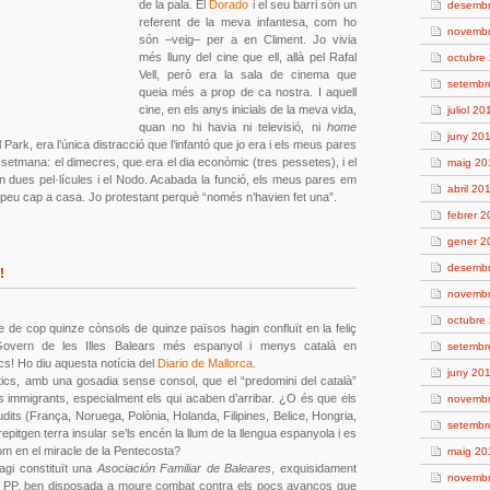
de la pala. El
Dorado
i el seu barri són un
desemb
referent de la meva infantesa, com ho
novemb
són –veig– per a en Climent. Jo vivia
més lluny del cine que ell, allà pel Rafal
octubre
Vell, però era la sala de cinema que
setembr
queia més a prop de ca nostra. I aquell
cine, en els anys inicials de la meva vida,
juliol 20
quan no hi havia ni televisió, ni
home
juny 20
 Park, era l’única distracció que l’infantó que jo era i els meus pares
setmana: el dimecres, que era el dia econòmic (tres pessetes), i el
maig 20
n dues pel·lícules i el Nodo. Acabada la funció, els meus pares em
abril 20
 peu cap a casa. Jo protestant perquè “només n’havien fet una”.
febrer 
gener 2
desemb
!
novemb
octubre
e de cop quinze cònsols de quinze països hagin confluït en la feliç
Govern de les Illes Balears més espanyol i menys català en
setembr
ics! Ho diu aquesta notícia del
Diario de Mallorca
.
juny 20
ics, amb una gosadia sense consol, que el “predomini del català”
s immigrants, especialment els qui acaben d’arribar. ¿O és que els
novemb
udits (França, Noruega, Polònia, Holanda, Filipines, Belice, Hongria,
setembr
epitgen terra insular se’ls encén la llum de la llengua espanyola i es
com en el miracle de la Pentecosta?
maig 20
agi constituït una
Asociación Familiar de Baleares
, exquisidament
novemb
l PP, ben disposada a moure combat contra els pocs avanços que