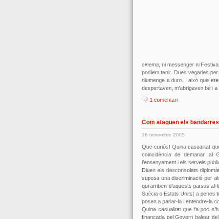
cinema
, ni messenger ni Festival
podíem tenir. Dues vegades per 
diumenge a duro. I això que ere
despertaven, m’abrigaven bé i a
1 comentari
Com ataquen els bandarres
16 novembre 2005
Que curiós! Quina casualitat qu
coincidència de demanar al 
l’ensenyament i els serveis publ
Diuen els desconsolats diplomàt
suposa una discriminació per al
qui arriben d’aquests països al·l
Suècia o Estats Units) a penes tr
posen a parlar-la i entendre-la 
Quina casualitat que fa poc s’h
finançada pel Govern balear de