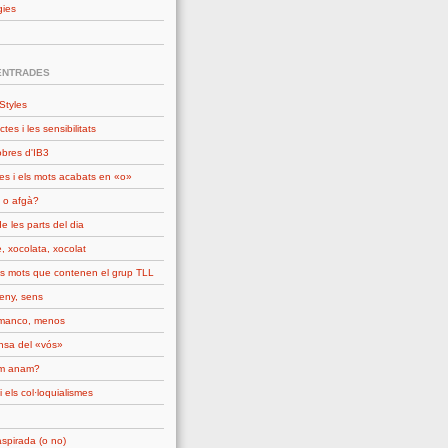
gies
ENTRADES
Styles
ctes i les sensibilitats
obres d'IB3
es i els mots acabats en «o»
 o afgà?
e les parts del dia
, xocolata, xocolat
ls mots que contenen el grup TLL
seny, sens
manco, menos
nsa del «vós»
om anam?
i els col·loquialismes
spirada (o no)