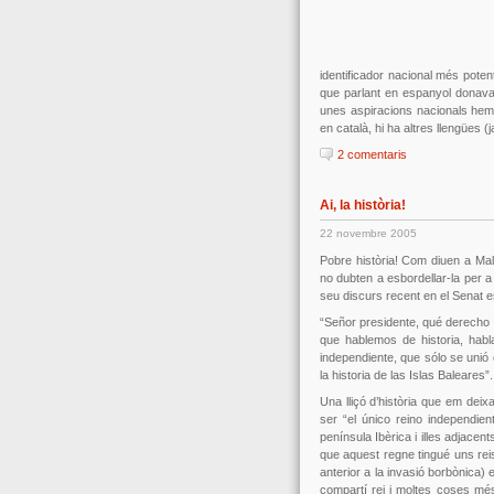
identificador nacional més pote
que parlant en espanyol donava 
unes aspiracions nacionals hem 
en català, hi ha altres llengües 
2 comentaris
Ai, la història!
22 novembre 2005
Pobre història! Com diuen a Mall
no dubten a esbordellar-la per a
seu discurs recent en el Senat 
“Señor presidente, qué derecho h
que hablemos de historia, habl
independiente, que sólo se unió
la historia de las Islas Baleares”.
Una lliçó d’història que em deix
ser “el único reino independien
península Ibèrica i illes adjacen
que aquest regne tingué uns reis
anterior a la invasió borbònica)
compartí rei i moltes coses mé