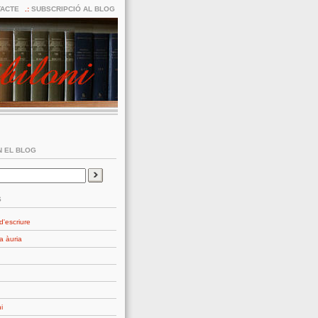
ACTE
SUBSCRIPCIÓ AL BLOG
 EL BLOG
S
d'escriure
a àuria
i