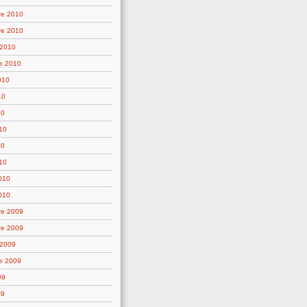
re 2010
re 2010
 2010
e 2010
010
10
10
10
10
10
2010
010
re 2009
re 2009
 2009
e 2009
09
09