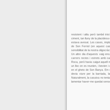
resistent i altiu però també tr
ciment, tan lluny de la placidesa
estava avesat. Les cases, impla
de Son Ferriol (en aquest cas
sensibilitat de la nostra oligocr
Un altre dia d’aquests vaig enca
carrers rectes i estrets amb ca
Roca, però havia caigut aquell 
un lloc on es reunien, i bevien 
en el gheto de Son Banya. Em d
devia viure per la barriada, 
Naturalment, la casutxa no tenia
lamentar haver-me quedat sense 