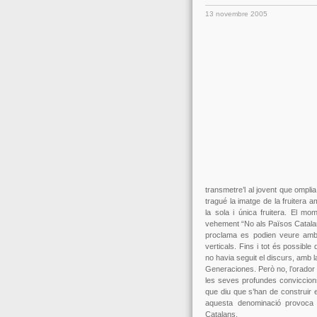
13 novembre 2005
transmetre’l al jovent que omplia
tragué la imatge de la fruitera
la sola i única fruitera. El 
vehement “No als Països Catalan
proclama es podien veure amb e
verticals. Fins i tot és possibl
no havia seguit el discurs, amb
Generaciones. Però no, l’orador
les seves profundes conviccion
que diu que s’han de construir 
aquesta denominació provoca r
Catalans.