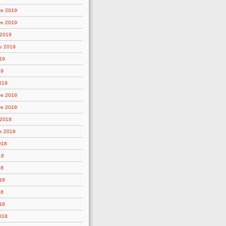
re 2019
re 2019
 2019
e 2019
19
19
019
re 2018
re 2018
 2018
e 2018
018
18
18
18
18
18
2018