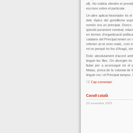
ell). No voldria ofendre el presid
escriure sobre el particular.
Un altre aplicat historiador és e
dels tòpics del gonellisme esp
només
era un principat. Doncs n
qüestió purament nominal, relaci
en termes d’organització polític
catalans del Principat tenien un 
referien al rei eren
reials
, com el
rei no perquè ho fos d’Aragó, si
Estic absolutament d’acord amb
tinguin les Illes. On divergim 
lluitar per a aconseguir tot el
Matas, presa de la voluntat de 
tinguin res i el Principat tampoc. 
Cap comentari
Cavall català
20 novembre 2005