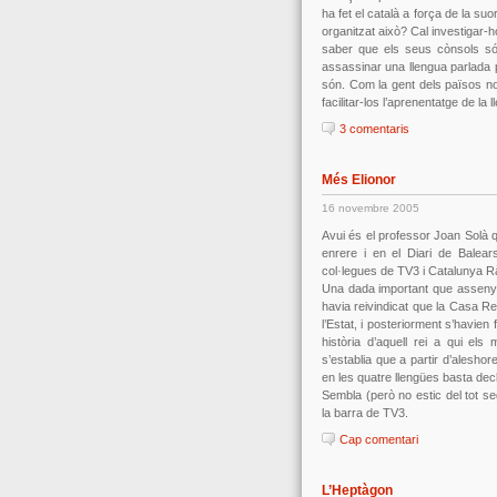
ha fet el català a força de la s
organitzat això? Cal investigar-
saber que els seus cònsols só
assassinar una llengua parlada 
són. Com la gent dels països no
facilitar-los l’aprenentatge de la 
3 comentaris
Més Elionor
16 novembre 2005
Avui és el professor Joan Solà 
enrere i en el Diari de Balear
col·legues de TV3 i Catalunya R
Una dada important que assenyal
havia reivindicat que la Casa R
l’Estat, i posteriorment s’havien
història d’aquell rei a qui el
s’establia que a partir d’aleshor
en les quatre llengües basta de
Sembla (però no estic del tot se
la barra de TV3.
Cap comentari
L’Heptàgon