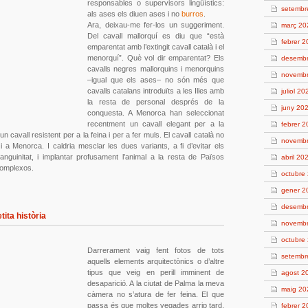
responsables o supervisors lingüístics:
setembr
als ases els diuen ases i no
burros
.
Ara, deixau-me fer-los un suggeriment.
març 20
Del cavall mallorquí es diu que “està
febrer 
emparentat amb l’extingit cavall català i el
menorquí”. Què vol dir emparentat? Els
desemb
cavalls negres mallorquins i menorquins
novemb
–igual que els ases– no són més que
cavalls catalans introduïts a les Illes amb
juliol 20
la resta de personal després de la
juny 20
conquesta. A Menorca han seleccionat
recentment un cavall elegant per a la
febrer 
n cavall resistent per a la feina i per a fer muls. El cavall català no
novemb
 i a Menorca. I caldria mesclar les dues variants, a fi d’evitar els
nguinitat, i implantar profusament l’animal a la resta de Països
abril 20
complexos.
octubre
gener 2
desemb
tita història
novemb
octubre
Darrerament vaig fent fotos de tots
setembr
aquells elements arquitectònics o d’altre
tipus que veig en perill imminent de
agost 2
desaparició. A la ciutat de Palma la meva
maig 20
càmera no s’atura de fer feina. El que
passa és que moltes vegades arrip tard,
febrer 