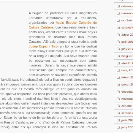
desemb
A l’Alguer he participat en unes magnífiques
novemb
Jornades d’Intercanvi per a Estudiants,
octubre
organitzades per
Acció Escolar Congrés de
Cultura Catalana
, que han reunit devers tres-
setembr
cents nois, d’edat entre catorze i divuit anys i
agost 2
procedents de diversos llocs dels Països
Catalans. Allà vaig compartir taula rodona amb
juliol 20
Josep Espar i Ticó
, un home que ha dedicat
juny 20
molts d’anys dels molts que ja té a la defensa
de la llengua i del país. A la seva manera, que
maig 20
és òbviament tan respectable com altres
abril 20
maneres. Durant la seva intervenció exhibí
l’entusiasme que sempre l’ha caracteritzat i,
març 20
com un avi ple de saviesa i experiència, intentà
febrer 
 l’àmplia sala. No defraudà els qui ja l’havien sentit altres vegades i
 amb set pomes, pomes amb diversos gusts i colors que enriqueixen
gener 2
moment en què es mostrà més enèrgic va ser quan va amollar un
desemb
s”, que va despertar una bona part dels presents, que abans de la
ls ulls clucs i amb el cap fent lents i discrets desplaçaments
novemb
e que algun dels qui en aquell instant es desxondien, que lògicament
octubre
 la desorientació del moment es pensàs trobar en un acte de Nuevas
 només deia no a una denominació; un no, tanmateix, que és una de
setembr
s. Espar és un home de fe, també de gran fe en la curiosa teoria
juliol 20
els Països Catalans, però no s’han de dir Països Catalans, perquè
ebuig entre els qui rebutgen la idea de construir els Països
juny 20