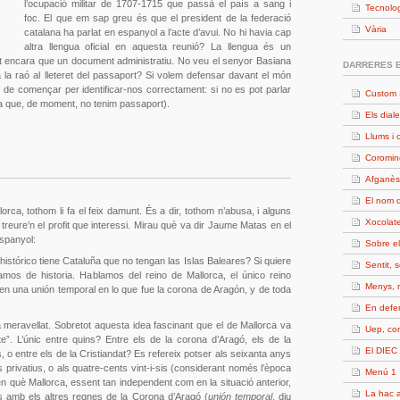
l’ocupació militar de 1707-1715 que passà el país a sang i
Tecnolo
foc. El que em sap greu és que el president de la federació
Vària
catalana ha parlat en espanyol a l’acte d’avui. No hi havia cap
altra llengua oficial en aquesta reunió? La llengua és un
nt encara que un document administratiu. No veu el senyor Basiana
DARRERES 
la raó al lleteret del passaport? Si volem defensar davant el món
de començar per identificar-nos correctament: si no es pot parlar
Custom 
(ja que, de moment, no tenim passaport).
Els diale
Llums i 
Coromin
Afganès
El nom d
orca, tothom li fa el feix damunt. És a dir, tothom n’abusa, i alguns
Xocolate
 treure’n el profit que interessi. Mirau què va dir Jaume Matas en el
espanyol:
Sobre e
istórico tiene Cataluña que no tengan las Islas Baleares? Si quiere
Sentit, 
amos de historia. Hablamos del reino de Mallorca, el único reino
Menys, 
 en una unión temporal en lo que fue la corona de Aragón, y de toda
En defe
a meravellat. Sobretot aquesta idea fascinant que el de Mallorca va
Uep, c
te”. L’únic entre quins? Entre els de la corona d’Aragó, els de la
El DIEC 
ts, o entre els de la Cristiandat? Es refereix potser als seixanta anys
 privatius, o als quatre-cents vint-i-sis (considerant només l’època
Menú 1
 en què Mallorca, essent tan independent com en la situació anterior,
La hac a
s amb els altres regnes de la Corona d’Aragó (
unión temporal
, diu