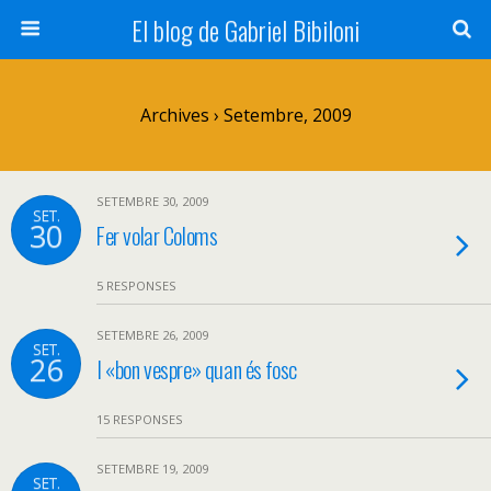
El blog de Gabriel Bibiloni
Archives › Setembre, 2009
SETEMBRE 30, 2009
SET.
30
Fer volar Coloms
5 RESPONSES
SETEMBRE 26, 2009
SET.
26
I «bon vespre» quan és fosc
15 RESPONSES
SETEMBRE 19, 2009
SET.