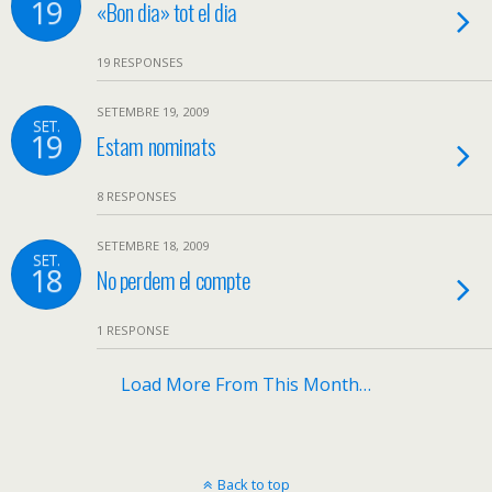
19
«Bon dia» tot el dia
19 RESPONSES
SETEMBRE 19, 2009
SET.
19
Estam nominats
8 RESPONSES
SETEMBRE 18, 2009
SET.
18
No perdem el compte
1 RESPONSE
Load More From This Month…
Back to top