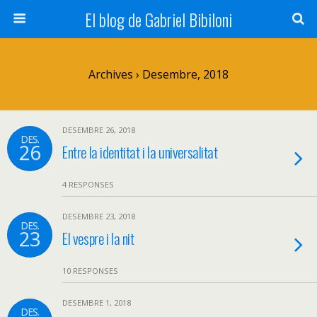
El blog de Gabriel Bibiloni
Archives › Desembre, 2018
DESEMBRE 26, 2018
DES.
26
Entre la identitat i la universalitat
4 RESPONSES
DESEMBRE 23, 2018
DES.
23
El vespre i la nit
10 RESPONSES
DESEMBRE 1, 2018
DES.