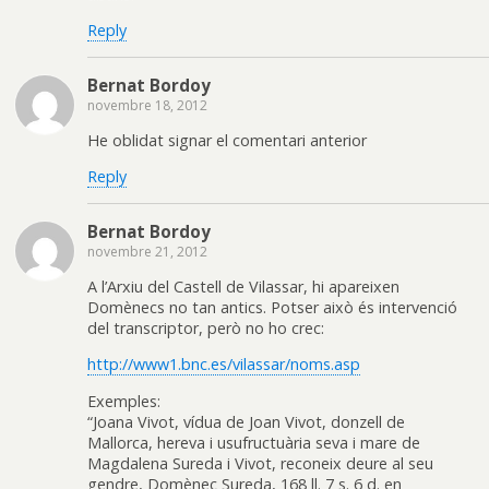
Reply
Bernat Bordoy
novembre 18, 2012
He oblidat signar el comentari anterior
Reply
Bernat Bordoy
novembre 21, 2012
A l’Arxiu del Castell de Vilassar, hi apareixen
Domènecs no tan antics. Potser això és intervenció
del transcriptor, però no ho crec:
http://www1.bnc.es/vilassar/noms.asp
Exemples:
“Joana Vivot, vídua de Joan Vivot, donzell de
Mallorca, hereva i usufructuària seva i mare de
Magdalena Sureda i Vivot, reconeix deure al seu
gendre, Domènec Sureda, 168 ll. 7 s. 6 d. en