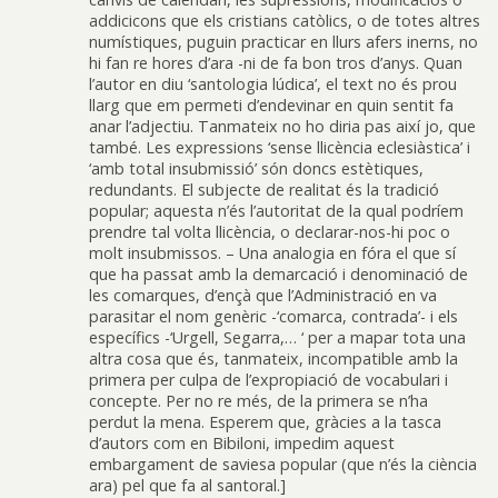
addicicons que els cristians catòlics, o de totes altres
numístiques, puguin practicar en llurs afers inerns, no
hi fan re hores d’ara -ni de fa bon tros d’anys. Quan
l’autor en diu ‘santologia lúdica’, el text no és prou
llarg que em permeti d’endevinar en quin sentit fa
anar l’adjectiu. Tanmateix no ho diria pas així jo, que
també. Les expressions ‘sense llicència eclesiàstica’ i
‘amb total insubmissió’ són doncs estètiques,
redundants. El subjecte de realitat és la tradició
popular; aquesta n’és l’autoritat de la qual podríem
prendre tal volta llicència, o declarar-nos-hi poc o
molt insubmissos. – Una analogia en fóra el que sí
que ha passat amb la demarcació i denominació de
les comarques, d’ençà que l’Administració en va
parasitar el nom genèric -‘comarca, contrada’- i els
específics -‘Urgell, Segarra,… ‘ per a mapar tota una
altra cosa que és, tanmateix, incompatible amb la
primera per culpa de l’expropiació de vocabulari i
concepte. Per no re més, de la primera se n’ha
perdut la mena. Esperem que, gràcies a la tasca
d’autors com en Bibiloni, impedim aquest
embargament de saviesa popular (que n’és la ciència
ara) pel que fa al santoral.]