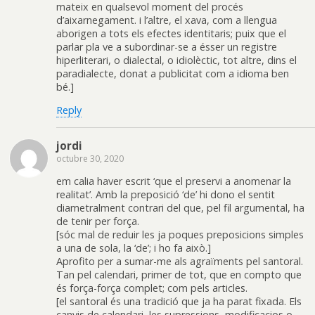
mateix en qualsevol moment del procés
d’aixarnegament. i l’altre, el xava, com a llengua
aborigen a tots els efectes identitaris; puix que el
parlar pla ve a subordinar-se a ésser un registre
hiperliterari, o dialectal, o idiolèctic, tot altre, dins el
paradialecte, donat a publicitat com a idioma ben
bé.]
Reply
jordi
octubre 30, 2020
em calia haver escrit ‘que el preservi a anomenar la
realitat’. Amb la preposició ‘de’ hi dono el sentit
diametralment contrari del que, pel fil argumental, ha
de tenir per força.
[sóc mal de reduir les ja poques preposicions simples
a una de sola, la ‘de’; i ho fa això.]
Aprofito per a sumar-me als agraïments pel santoral.
Tan pel calendari, primer de tot, que en compto que
és força-força complet; com pels articles.
[el santoral és una tradició que ja ha parat fixada. Els
canvis de calendari, les supressions, modificacios o