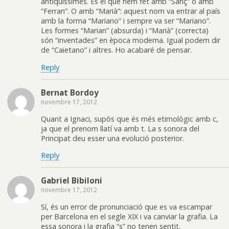
antiquíssimes. És el que hem fet amb “Sanç” o amb
“Ferran”. O amb “Marià”: aquest nom va entrar al país
amb la forma “Mariano” i sempre va ser “Mariano”.
Les formes “Marian” (absurda) i “Marià” (correcta)
són “inventades” en època moderna. Igual podem dir
de “Caietano” i altres. Ho acabaré de pensar.
Reply
Bernat Bordoy
novembre 17, 2012
Quant a Ignaci, supòs que és més etimològic amb c,
ja que el prenom llatí va amb t. La s sonora del
Principat deu esser una evolució posterior.
Reply
Gabriel Bibiloni
novembre 17, 2012
Sí, és un error de pronunciació que es va escampar
per Barcelona en el segle XIX i va canviar la grafia. La
essa sonora i la grafia “s” no tenen sentit.