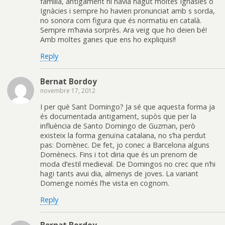
família, antigament hi havia hagut moltes Ignàsies o
Ignàcies i sempre ho havien pronunciat amb s sorda,
no sonora com figura que és normatiu en català.
Sempre m’havia sorprès. Ara veig que ho deien bé!
Amb moltes ganes que ens ho expliquis!!
Reply
Bernat Bordoy
novembre 17, 2012
I per què Sant Domingo? Ja sé que aquesta forma ja
és documentada antigament, supòs que per la
influència de Santo Domingo de Guzman, però
existeix la forma genuïna catalana, no s’ha perdut
pas: Domènec. De fet, jo conec a Barcelona alguns
Domènecs. Fins i tot diria que és un prenom de
moda d’estil medieval. De Domingos no crec que n’hi
hagi tants avui dia, almenys de joves. La variant
Domenge només l’he vista en cognom.
Reply
Bernat Bordoy