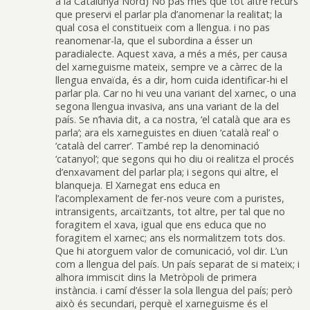
a la Catalunya Nord) No pas més que tot altre recurs
que preservi el parlar pla d’anomenar la realitat; la
qual cosa el constitueix com a llengua. i no pas
reanomenar-la, que el subordina a ésser un
paradialecte. Aquest xava, a més a més, per causa
del xarneguisme mateix, sempre ve a càrrec de la
llengua envaïda, és a dir, hom cuida identificar-hi el
parlar pla. Car no hi veu una variant del xarnec, o una
segona llengua invasiva, ans una variant de la del
país. Se n’havia dit, a ca nostra, ‘el català que ara es
parla’; ara els xarneguistes en diuen ‘català real’ o
‘català del carrer’. També rep la denominació
‘catanyol’; que segons qui ho diu oi realitza el procés
d’enxavament del parlar pla; i segons qui altre, el
blanqueja. El Xarnegat ens educa en
l’acomplexament de fer-nos veure com a puristes,
intransigents, arcaïtzants, tot altre, per tal que no
foragitem el xava, igual que ens educa que no
foragitem el xarnec; ans els normalitzem tots dos.
Que hi atorguem valor de comunicació, vol dir. L’un
com a llengua del país. Un país separat de si mateix; i
alhora immiscit dins la Metròpoli de primera
instància. i camí d’ésser la sola llengua del país; però
això és secundari, perquè el xarneguisme és el