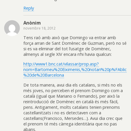
Reply
Anònim
novembre 18, 2012
Tens raó amb això que Domingo va entrar amb
força arran de Sant Domènec de Guzman, però no sé
si es va eliminar del tot l’usatge de Domènec,
almenys al segle XIV encara n’hi havia qualcun:
http://www1.bnc.cat/vilassar/prop.asp?
nom=Bartomeu%20Eiximenis,%20notari%20p%FAblic
%20de%20Barcelona
De tota manera, avui dia els catalans, si més no els
més joves, no perceben el prenom Domingo com a
català (igual que Mariano o Fernando), per això la
reintroducció de Domènec en català és més fàcil,
pens. Antigament, molts catalans tenien prenoms
castellanitzats i no es detectaven com a
castellans(Francisco, Mersedes…). Avui dia crec que
el prenom té més càrrega identitària que no pas
abans.