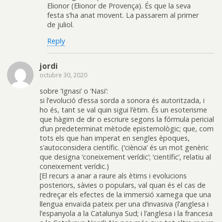
Elionor (Elionor de Provença). És que la seva
festa s’ha anat movent. La passarem al primer
de juliol.
Reply
jordi
octubre 30, 2020
sobre ‘Ignasi’ o ‘Nasi’:
si l’evolució d’essa sorda a sonora és autoritzada, i
ho és, tant se val quin sigui l’ètim. És un esoterisme
que hàgim de dir o escriure segons la fórmula pericial
d’un predeterminat mètode epistemològic; que, com
tots els que han imperat en sengles èpoques,
s’autoconsidera científic. (‘ciència’ és un mot genèric
que designa ‘coneixement verídic’; ‘científic’, relatiu al
coneixement verídic.)
[El recurs a anar a raure als ètims i evolucions
posteriors, sàvies o populars, val quan és el cas de
redreçar els efectes de la immersió xarnega que una
llengua envaïda pateix per una d’invasiva (l’anglesa i
l’espanyola a la Catalunya Sud; i l’anglesa i la francesa