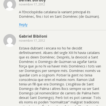
novembre 17, 2012
A l’Enciclopèdia catalana la variant principal és
Domènec, fins i tot en Sant Domènec (de Guzman).
Reply
Gabriel Bibiloni
novembre 17, 2012
Estava dubtant i encara no ho he decidit
definitivament. Abans del segle XIII hi havia catalans
que es deien Domènec. Després, la devoció a Sant
Domènec o Domingo de Guzman va agafar tanta
força que ja no hi va haver més Domènecs i tots van
ser Domingos per sempre més. Domènec només va
quedar com a cognom. Potser la gent no tenia
consciència que eren el mateix nom. Ramon Llull
tenia un fill que era Domingo. L’església de Sant
Domingo de Palma i altres llocs sempre va ser Sant
Domingo (al nomenclàtor de carrers de Palma hem
deixat Sant Domingo). Però tot es pot canviar. Tots
els noms es poden “normalitzar” malgrat tradicions