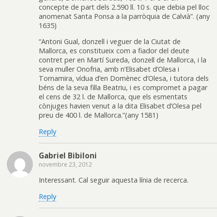
concepte de part dels 2.590 ll. 10 s. que debia pel lloc
anomenat Santa Ponsa a la parròquia de Calvià”. (any
1635)
“Antoni Gual, donzell i veguer de la Ciutat de
Mallorca, es constitueix com a fiador del deute
contret per en Martí Sureda, donzell de Mallorca, i la
seva muller Onofria, amb n’Elisabet d’Olesa i
Tornamira, vídua d’en Domènec d’Olesa, i tutora dels
béns de la seva filla Beatriu, i es compromet a pagar
el cens de 32 l. de Mallorca, que els esmentats
cònjuges havien venut a la dita Elisabet d’Olesa pel
preu de 400 l. de Mallorca.”(any 1581)
Reply
Gabriel Bibiloni
novembre 23, 2012
Interessant. Cal seguir aquesta línia de recerca.
Reply