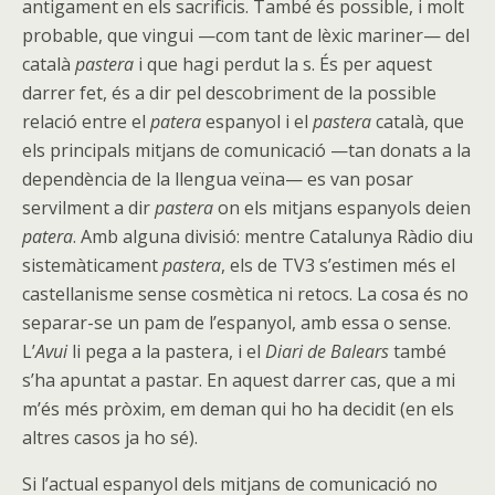
antigament en els sacrificis. També és possible, i molt
probable, que vingui —com tant de lèxic mariner— del
català
pastera
i que hagi perdut la s. És per aquest
darrer fet, és a dir pel descobriment de la possible
relació entre el
patera
espanyol i el
pastera
català, que
els principals mitjans de comunicació —tan donats a la
dependència de la llengua veïna— es van posar
servilment a dir
pastera
on els mitjans espanyols deien
patera
. Amb alguna divisió: mentre Catalunya Ràdio diu
sistemàticament
pastera
, els de TV3 s’estimen més el
castellanisme sense cosmètica ni retocs. La cosa és no
separar-se un pam de l’espanyol, amb essa o sense.
L’
Avui
li pega a la pastera, i el
Diari de Balears
també
s’ha apuntat a pastar. En aquest darrer cas, que a mi
m’és més pròxim, em deman qui ho ha decidit (en els
altres casos ja ho sé).
Si l’actual espanyol dels mitjans de comunicació no