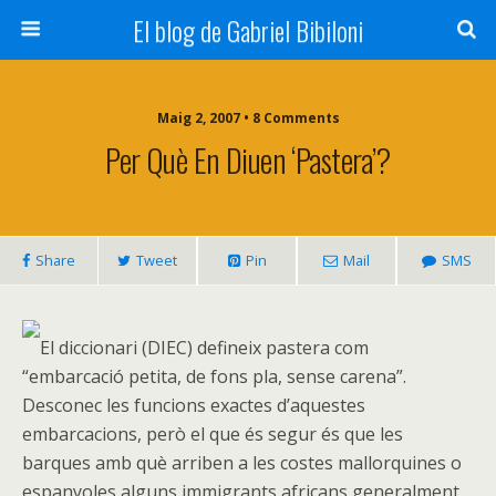
El blog de Gabriel Bibiloni
Maig 2, 2007 • 8 Comments
Per Què En Diuen ‘pastera’?
Share
Tweet
Pin
Mail
SMS
El diccionari (DIEC) defineix pastera com
“
embarcació petita, de fons pla, sense carena”.
Desconec les funcions exactes d’aquestes
embarcacions, però el que és segur és que les
barques amb què arriben a les costes mallorquines o
espanyoles alguns immigrants africans generalment