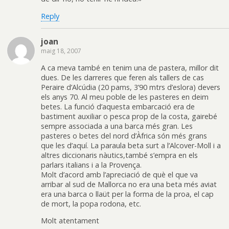
Reply
joan
maig 18, 2007
A ca meva també en tenim una de pastera, millor dit
dues. De les darreres que feren als tallers de cas
Peraire d’Alcúdia (20 pams, 3’90 mtrs d’eslora) devers
els anys 70. Al meu poble de les pasteres en deim
betes. La funció d’aquesta embarcació era de
bastiment auxiliar o pesca prop de la costa, gairebé
sempre associada a una barca més gran. Les
pasteres o betes del nord d’Àfrica són més grans
que les d’aquí. La paraula beta surt a l’Alcover-Moll i a
altres diccionaris nàutics,també s’empra en els
parlars italians i a la Provença.
Molt d’acord amb l’apreciació de què el que va
arribar al sud de Mallorca no era una beta més aviat
era una barca o llaüt per la forma de la proa, el cap
de mort, la popa rodona, etc.
Molt atentament