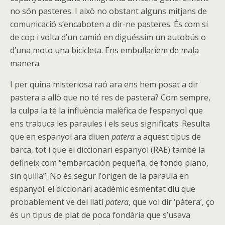
no són pasteres. I això no obstant alguns mitjans de
comunicació s’encaboten a dir-ne pasteres. És com si
de cop i volta d’un camió en diguéssim un autobús o
d’una moto una bicicleta. Ens embullaríem de mala
manera.
I per quina misteriosa raó ara ens hem posat a dir
pastera a allò que no té res de pastera? Com sempre,
la culpa la té la influència malèfica de l’espanyol que
ens trabuca les paraules i els seus significats. Resulta
que en espanyol ara diuen
patera
a aquest tipus de
barca, tot i que el diccionari espanyol (RAE) també la
defineix com “
embarcación pequeña, de fondo plano,
sin quilla”. No és segur l’origen de la paraula en
espanyol: el diccionari acadèmic esmentat diu que
probablement ve del llatí
patera
, que vol dir ‘pàtera’, ço
és un tipus de plat de poca fondària que s’usava