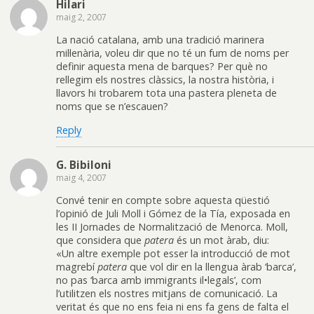
Hilari
maig 2, 2007
La nació catalana, amb una tradició marinera
mil·lenària, voleu dir que no té un fum de noms per
definir aquesta mena de barques? Per què no
rellegim els nostres clàssics, la nostra història, i
llavors hi trobarem tota una pastera pleneta de
noms que se n’escauen?
Reply
G. Bibiloni
maig 4, 2007
Convé tenir en compte sobre aquesta qüestió
l’opinió de Juli Moll i Gómez de la Tía, exposada en
les II Jornades de Normalització de Menorca. Moll,
que considera que
patera
és un mot àrab, diu:
«Un altre exemple pot esser la introducció de mot
magrebí
patera
que vol dir en la llengua àrab ‘barca’,
no pas ‘barca amb immigrants il•legals’, com
l’utilitzen els nostres mitjans de comunicació. La
veritat és que no ens feia ni ens fa gens de falta el