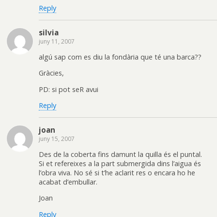
Reply
silvia
juny 11, 2007
algú sap com es diu la fondària que té una barca??
Gràcies,
PD: si pot seR avui
Reply
joan
juny 15, 2007
Des de la coberta fins damunt la quilla és el puntal.
Si et refereixes a la part submergida dins l’aigua és
l’obra viva. No sé si t’he aclarit res o encara ho he
acabat d’embullar.
Joan
Reply