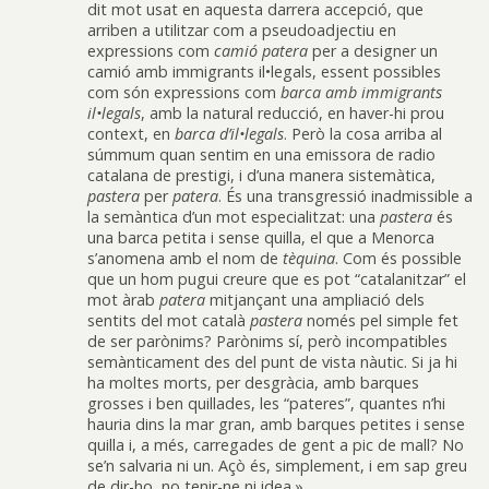
dit mot usat en aquesta darrera accepció, que
arriben a utilitzar com a pseudoadjectiu en
expressions com
camió patera
per a designer un
camió amb immigrants il•legals, essent possibles
com són expressions com
barca amb immigrants
il•legals
, amb la natural reducció, en haver-hi prou
context, en
barca d’il•legals
. Però la cosa arriba al
súmmum quan sentim en una emissora de radio
catalana de prestigi, i d’una manera sistemàtica,
pastera
per
patera
. És una transgressió inadmissible a
la semàntica d’un mot especialitzat: una
pastera
és
una barca petita i sense quilla, el que a Menorca
s’anomena amb el nom de
tèquina
. Com és possible
que un hom pugui creure que es pot “catalanitzar” el
mot àrab
patera
mitjançant una ampliació dels
sentits del mot català
pastera
només pel simple fet
de ser parònims? Parònims sí, però incompatibles
semànticament des del punt de vista nàutic. Si ja hi
ha moltes morts, per desgràcia, amb barques
grosses i ben quillades, les “pateres”, quantes n’hi
hauria dins la mar gran, amb barques petites i sense
quilla i, a més, carregades de gent a pic de mall? No
se’n salvaria ni un. Açò és, simplement, i em sap greu
de dir-ho, no tenir-ne ni idea.»