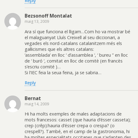
Reply
Bezsonoff Montalat
maig 13, 2009
Ara sí que funciona el lligam…Com ho va mostrar bé
el malaguanyat Lluís Creixell al seu diccionari, a
vegades els nord-catalans catalanitzem més els
gal·licismes que els altres catalans:
‘assemblada’ en lloc ‘ d’assamblea ‘, ‘ bureu ” en lloc
de ‘ buró ‘, comitat en lloc de comitè (en francès
s’escriu comité )…
Si l’IEC feia la seua feina, ja se sabria…
Reply
Bernat
maig 14, 2009
Hi ha molts exemples de males adaptacions de
mots francesos: casset (que hauria d’ésser casseta);
crep (crêp):hauria d’ésser crepa o crespa? (o
crespell?). També, en el camp de la gastronomia, hi
ha moltes especialitats occitanes que s’adapten des