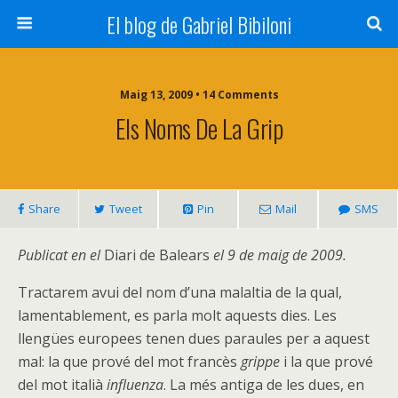
El blog de Gabriel Bibiloni
Maig 13, 2009 • 14 Comments
Els Noms De La Grip
Share
Tweet
Pin
Mail
SMS
Publicat en el
Diari de Balears
el 9 de maig de 2009.
Tractarem avui del nom d’una malaltia de la qual,
lamentablement, es parla molt aquests dies. Les
llengües europees tenen dues paraules per a aquest
mal: la que prové del mot francès
grippe
i la que prové
del mot italià
influenza
. La més antiga de les dues, en