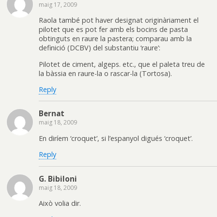
maig 17, 2009
Raola també pot haver designat originàriament el
pilotet que es pot fer amb els bocins de pasta
obtinguts en raure la pastera; comparau amb la
definició (DCBV) del substantiu ‘raure’:
Pilotet de ciment, algeps. etc., que el paleta treu de
la bàssia en raure-la o rascar-la (Tortosa).
Reply
Bernat
maig 18, 2009
En diríem ‘croquet’, si l’espanyol digués ‘croquet’.
Reply
G. Bibiloni
maig 18, 2009
Això volia dir.