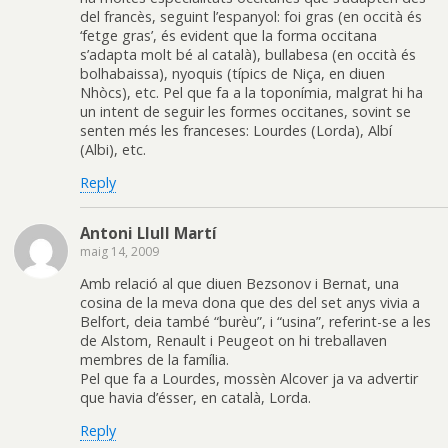
del francès, seguint l’espanyol: foi gras (en occità és
‘fetge gras’, és evident que la forma occitana
s’adapta molt bé al català), bullabesa (en occità és
bolhabaissa), nyoquis (típics de Niça, en diuen
Nhòcs), etc. Pel que fa a la toponímia, malgrat hi ha
un intent de seguir les formes occitanes, sovint se
senten més les franceses: Lourdes (Lorda), Albí
(Albi), etc.
Reply
Antoni Llull Martí
maig 14, 2009
Amb relació al que diuen Bezsonov i Bernat, una
cosina de la meva dona que des del set anys vivia a
Belfort, deia també “burèu”, i “usina”, referint-se a les
de Alstom, Renault i Peugeot on hi treballaven
membres de la família.
Pel que fa a Lourdes, mossèn Alcover ja va advertir
que havia d’ésser, en català, Lorda.
Reply