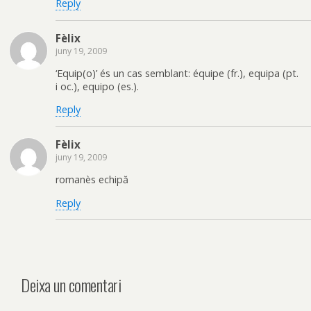
Reply
Fèlix
juny 19, 2009
‘Equip(o)’ és un cas semblant: équipe (fr.), equipa (pt.
i oc.), equipo (es.).
Reply
Fèlix
juny 19, 2009
romanès echipă
Reply
Deixa un comentari