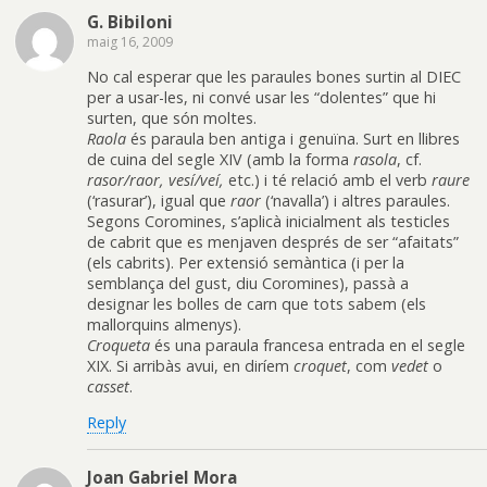
G. Bibiloni
maig 16, 2009
No cal esperar que les paraules bones surtin al DIEC
per a usar-les, ni convé usar les “dolentes” que hi
surten, que són moltes.
Raola
és paraula ben antiga i genuïna. Surt en llibres
de cuina del segle XIV (amb la forma
rasola
, cf.
rasor/raor, vesí/veí,
etc.) i té relació amb el verb
raure
(‘rasurar’), igual que
raor
(‘navalla’) i altres paraules.
Segons Coromines, s’aplicà inicialment als testicles
de cabrit que es menjaven després de ser “afaitats”
(els cabrits). Per extensió semàntica (i per la
semblança del gust, diu Coromines), passà a
designar les bolles de carn que tots sabem (els
mallorquins almenys).
Croqueta
és una paraula francesa entrada en el segle
XIX. Si arribàs avui, en diríem
croquet
, com
vedet
o
casset
.
Reply
Joan Gabriel Mora