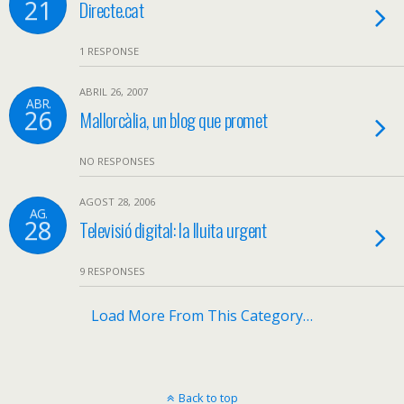
21
Directe.cat
1 RESPONSE
ABRIL 26, 2007
ABR.
26
Mallorcàlia, un blog que promet
NO RESPONSES
AGOST 28, 2006
AG.
28
Televisió digital: la lluita urgent
9 RESPONSES
Load More From This Category…
Back to top