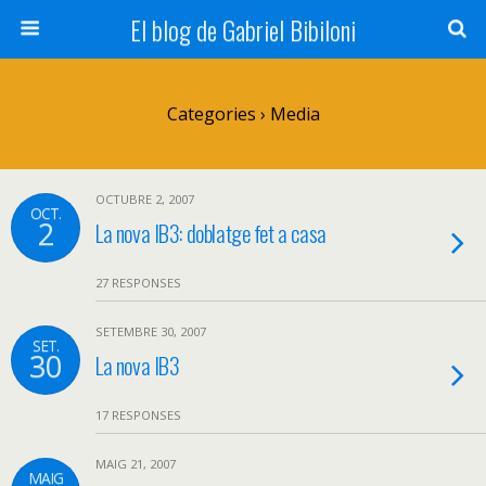
El blog de Gabriel Bibiloni
Categories ›
Media
OCTUBRE 2, 2007
OCT.
2
La nova IB3: doblatge fet a casa
27 RESPONSES
SETEMBRE 30, 2007
SET.
30
La nova IB3
17 RESPONSES
MAIG 21, 2007
MAIG