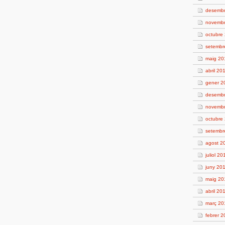
desemb
novemb
octubre
setembr
maig 20
abril 20
gener 2
desemb
novemb
octubre
setembr
agost 2
juliol 20
juny 20
maig 20
abril 20
març 20
febrer 