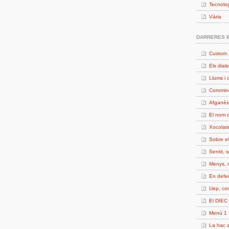
Tecnolo
Vària
DARRERES 
Custom 
Els diale
Llums i 
Coromin
Afganès
El nom d
Xocolate
Sobre e
Sentit, 
Menys, 
En defe
Uep, c
El DIEC 
Menú 1
La hac a