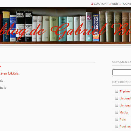
L'AUTOR
WEB
CONT
CERQUES EN
a
é en folklòric
.
al.
CATEGORIE
aris
El plaer 
Llegend
Llengua
Media
País
Patrimon