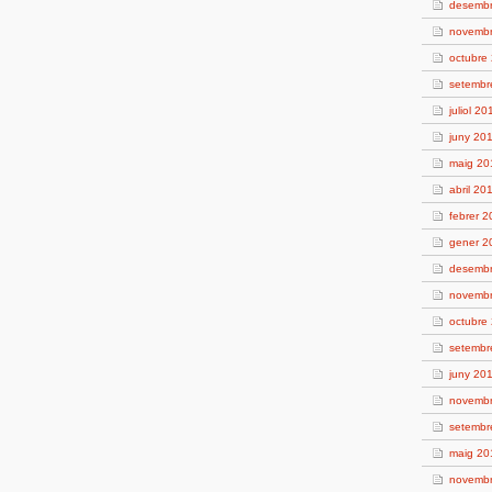
desemb
novemb
octubre
setembr
juliol 20
juny 20
maig 20
abril 20
febrer 
gener 2
desemb
novemb
octubre
setembr
juny 20
novemb
setembr
maig 20
novemb