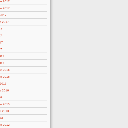
re 2017
re 2017
 2017
e 2017
17
17
17
17
2017
017
re 2016
re 2016
 2016
e 2016
16
re 2015
e 2013
13
re 2012