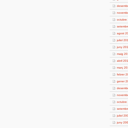
desemb
novemb
octubre
setembr
agost 2
juliol 20
juny 20
maig 20
abril 20
març 20
febrer 
gener 2
desemb
novemb
octubre
setembr
juliol 20
juny 20