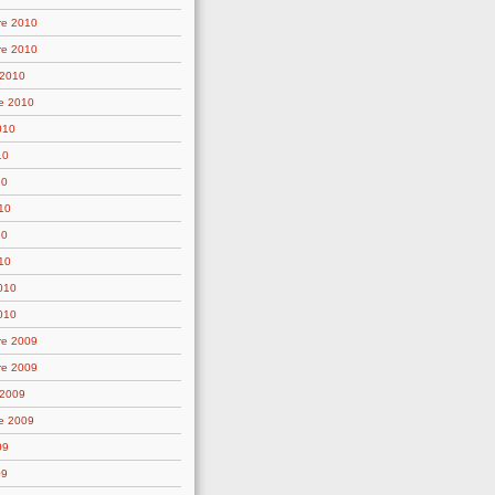
re 2010
re 2010
 2010
e 2010
010
10
10
10
10
10
2010
010
re 2009
re 2009
 2009
e 2009
09
09