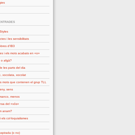
gies
ENTRADES
Styles
ctes i les sensibilitats
obres d'IB3
es i els mots acabats en «o»
 o afgà?
e les parts del dia
, xocolata, xocolat
ls mots que contenen el grup TLL
seny, sens
manco, menos
nsa del «vós»
om anam?
i els col·loquialismes
spirada (o no)