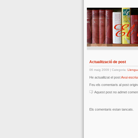
Actualització de post
06 maig 2009 | Categoria:
Llengu
He actualitzat el post
Avui escriur
Feu els comentaris al post origin
Aquest post no admet coment
Els comentaris estan tancats.