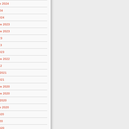
e 2024
24
2024
re 2023
re 2023
23
23
2023
re 2022
22
 2021
021
re 2020
re 2020
 2020
e 2020
020
20
2020