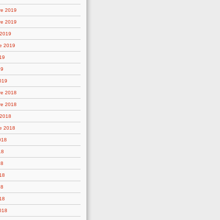
re 2019
re 2019
 2019
e 2019
19
19
019
re 2018
re 2018
 2018
e 2018
018
18
18
18
18
18
2018