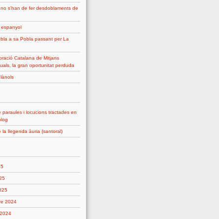
 no s'han de fer desdoblaments de
g espanyol
bla a sa Pobla passant per La
ració Catalana de Mitjans
uals, la gran oportunitat perduda
plànols
 paraules i locucions tractades en
blog
 la llegenda àuria (santoral)
25
25
2025
re 2024
 2024