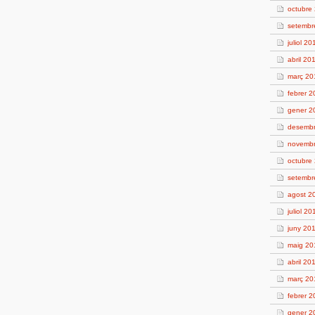
octubre
setembr
juliol 20
abril 20
març 20
febrer 
gener 2
desembr
novembr
octubre
setembr
agost 2
juliol 20
juny 20
maig 20
abril 20
març 20
febrer 2
gener 2