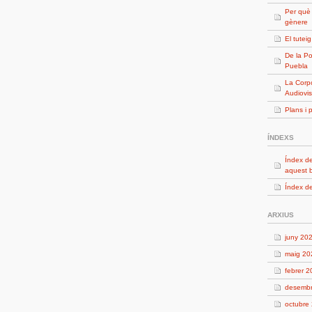
Per què
gènere
El tutei
De la Po
Puebla
La Corpo
Audiovis
Plans i 
ÍNDEXS
Índex de
aquest 
Índex de
ARXIUS
juny 20
maig 20
febrer 
desemb
octubre