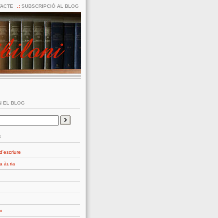
ACTE
SUBSCRIPCIÓ AL BLOG
 EL BLOG
S
d'escriure
a àuria
i