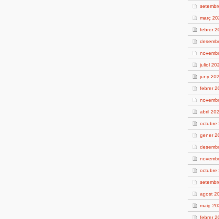
setembr
març 20
febrer 
desemb
novemb
juliol 20
juny 20
febrer 
novemb
abril 20
octubre
gener 2
desemb
novemb
octubre
setembr
agost 2
maig 20
febrer 