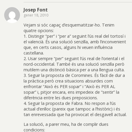
Josep Font
gener 18, 2010
Vejam si sóc capaç d’esquematitzar-ho. Tenim
quatre opcions:
1. Distingir “per” i “per a” seguint l’ús real del tortosí i
el valencià. És una solució senzilla, amb l’inconvenient
que, en certs casos, alguns hi veuen influència
castellana.
2. Usar sempre “per” seguint l’ús real de l’oriental i el
nord-occidental. També és una solució senzilla però
mutilem una distinció bàsica per a una llengua culta.
3. Seguir la proposta de Coromines. És fàcil de dur a
la pràctica però crea situacions absurdes com
enfrontar “Això és PER sopar” i “Això és PER AL
sopar” i, pitjor encara, ens impedeix de “sentir” la
diferència entre les dues preposicions.
4. Seguir la proposta de Fabra. No respon a l’ús
actual d’enlloc (pareix que tampoc a l’històric) i és
tan enrevessada que ha provocat el desgavell actual.
La solució, a parer meu, ha de complir dues
condicions: