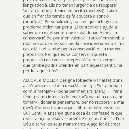
llenguadocià. Ells no tenen l’urgència de recuperar
‘per a’ (també la tenien en occità medieval). I això
que en francès també es fa aquesta distinció
(pour/par). Personalment, no crec que hi hagi cap
problema d’eliminar ‘per a’. El context ens ajuda a
saber quin és el sentit que es vol donar. A més, la
conservació de ‘per a’ en valencià i tortosí em sembla
molt sospitosa: no sols per la coincidència amb el l’ús
castellà sinó també per la conservació de la mateixa
preposició. Per què es va conservar aquesta
preposició i en canvi la preposcíó ‘a’, per exemple,
que també podria prendre en part aquest sentit, ha
perdut aquest ús?
ALCOVER-MOLL: 4.Designa l’objecte o finalitat d’una
acció: «No esser bo a res»(Mallorca). «Fruita bona a
collir, a menjar» (=‘bona per menjar’) (Men.). «Tirar a
ferir» (=‘amb intenció de ferir’). «Donar una cosa a no
tornar» (‘donar-la per sempre, per no recobrar-la mai
més’). Cor nos façam aquest libre als hòmens lechs.
Llull Gentil 4. Ensenya quina cosa és confessió ni què
requir a açò que sia vertadera, Eximenis Conf. 1. Tem
Déu e serva los seus manaments A açò fer és creat