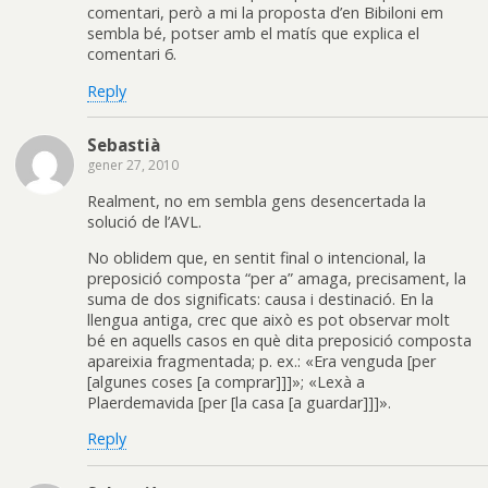
comentari, però a mi la proposta d’en Bibiloni em
sembla bé, potser amb el matís que explica el
comentari 6.
Reply
Sebastià
gener 27, 2010
Realment, no em sembla gens desencertada la
solució de l’AVL.
No oblidem que, en sentit final o intencional, la
preposició composta “per a” amaga, precisament, la
suma de dos significats: causa i destinació. En la
llengua antiga, crec que això es pot observar molt
bé en aquells casos en què dita preposició composta
apareixia fragmentada; p. ex.: «Era venguda [per
[algunes coses [a comprar]]]»; «Lexà a
Plaerdemavida [per [la casa [a guardar]]]».
Reply