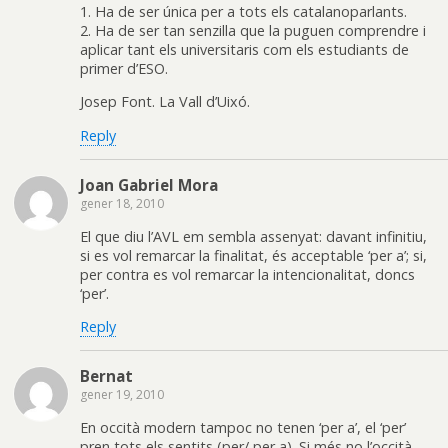
1. Ha de ser única per a tots els catalanoparlants.
2. Ha de ser tan senzilla que la puguen comprendre i
aplicar tant els universitaris com els estudiants de
primer d’ESO.
Josep Font. La Vall d’Uixó.
Reply
Joan Gabriel Mora
gener 18, 2010
El que diu l’AVL em sembla assenyat: davant infinitiu,
si es vol remarcar la finalitat, és acceptable ‘per a’; si,
per contra es vol remarcar la intencionalitat, doncs
‘per’.
Reply
Bernat
gener 19, 2010
En occità modern tampoc no tenen ‘per a’, el ‘per’
pren tots els sentits (per/ per a). Si més no l’occità