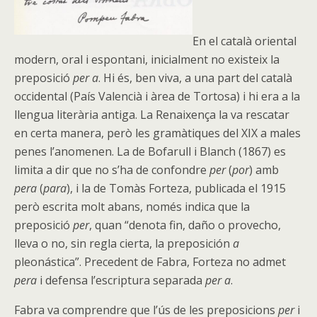
En el català oriental
modern, oral i espontani, inicialment no existeix la
preposició
per a
. Hi és, ben viva, a una part del català
occidental (País Valencià i àrea de Tortosa) i hi era a la
llengua literària antiga. La Renaixença la va rescatar
en certa manera, però les gramàtiques del XIX a males
penes l’anomenen. La de Bofarull i Blanch (1867) es
limita a dir que no s’ha de confondre
per
(
por
) amb
pera
(
para
), i la de Tomàs Forteza, publicada el 1915
però escrita molt abans, només indica que la
preposició
per
, quan “denota fin, daño o provecho,
lleva o no, sin regla cierta, la preposición
a
pleonástica”. Precedent de Fabra, Forteza no admet
pera
i defensa l’escriptura separada
per a
.
Fabra va comprendre que l’ús de les preposicions
per
i