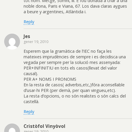
tot hom. Metge, Somni, iii. E fou donada a criar a una
noble dona, Paris e Viana, 67. Los dava claras aygues
a beure y argentines, Atlàntida i.
Reply
Jes
gener 19, 2010
Esperem que la gramàtica de l’IEC no faça les
mateixes imprudències de sempre i es decidisca una
vegada per sempre per la solució mes assenyada:
PER+INFINITIU en tots els casos(llevat del valor
causal).
PER A+ NOMS I PRONOMS
En la resta de casos( adverbis,etc,)fóra aconsellable
d’usar-hi PER (per demà, per quan vingueu,etc).
La resta d’opcions, o no són realistes o són calcs del
castellà.
Reply
Cristòfol Vinyòvol
gener 19, 2010