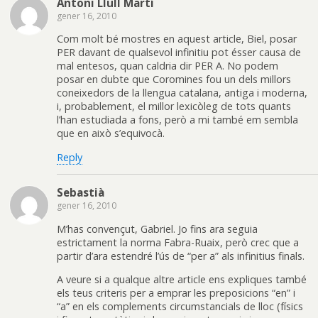
Antoni Llull Martí
gener 16, 2010
Com molt bé mostres en aquest article, Biel, posar
PER davant de qualsevol infinitiu pot ésser causa de
mal entesos, quan caldria dir PER A. No podem
posar en dubte que Coromines fou un dels millors
coneixedors de la llengua catalana, antiga i moderna,
i, probablement, el millor lexicòleg de tots quants
l’han estudiada a fons, però a mi també em sembla
que en això s’equivocà.
Reply
Sebastià
gener 16, 2010
M’has convençut, Gabriel. Jo fins ara seguia
estrictament la norma Fabra-Ruaix, però crec que a
partir d’ara estendré l’ús de “per a” als infinitius finals.
A veure si a qualque altre article ens expliques també
els teus criteris per a emprar les preposicions “en” i
“a” en els complements circumstancials de lloc (físics