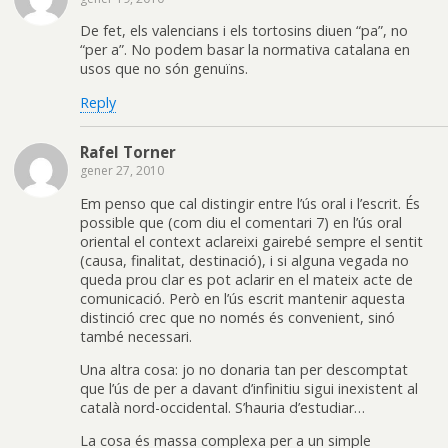
De fet, els valencians i els tortosins diuen “pa”, no
“per a”. No podem basar la normativa catalana en
usos que no són genuïns.
Reply
Rafel Torner
gener 27, 2010
Em penso que cal distingir entre l’ús oral i l’escrit. És
possible que (com diu el comentari 7) en l’ús oral
oriental el context aclareixi gairebé sempre el sentit
(causa, finalitat, destinació), i si alguna vegada no
queda prou clar es pot aclarir en el mateix acte de
comunicació. Però en l’ús escrit mantenir aquesta
distinció crec que no només és convenient, sinó
també necessari.
Una altra cosa: jo no donaria tan per descomptat
que l’ús de per a davant d’infinitiu sigui inexistent al
català nord-occidental. S’hauria d’estudiar…
La cosa és massa complexa per a un simple