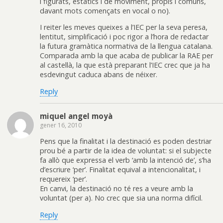
i figurats, estàtics i de moviment, propis i comuns,
davant mots començats en vocal o no).
I reiter les meves queixes a l’IEC per la seva peresa,
lentitut, simplificació i poc rigor a l’hora de redactar
la futura gramàtica normativa de la llengua catalana.
Comparada amb la que acaba de publicar la RAE per
al castellà, la que està preparant l’IEC crec que ja ha
esdevingut caduca abans de néixer.
Reply
miquel angel moyà
gener 16, 2010
Pens que la finalitat i la destinació es poden destriar
prou bé a partir de la idea de voluntat: si el subjecte
fa allò que expressa el verb ‘amb la intenció de’, s’ha
d’escriure ‘per’. Finalitat equival a intencionalitat, i
requereix ‘per’.
En canvi, la destinació no té res a veure amb la
voluntat (per a). No crec que sia una norma difícil.
Reply