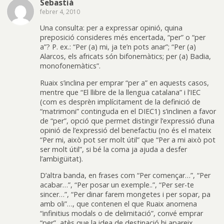
Sebastià
febrer 4, 2010
Una consulta: per a expressar opinió, quina
preposició consideres més encertada, “per” o “per
a”? P. ex.: “Per (a) mi, ja te’n pots anar”; “Per (a)
Alarcos, els africats són bifonemàtics; per (a) Badia,
monofonemàtics”.
Ruaix s’inclina per emprar “per a” en aquests casos,
mentre que “El llibre de la llengua catalana” i l’IEC
(com es desprèn implícitament de la definició de
“matrimoni” continguda en el DIEC1) s’inclinen a favor
de “per”, opció que permet distingir l’expressió d’una
opinió de l’expressió del benefactiu (no és el mateix
“Per mi, això pot ser molt útil” que “Per a mi això pot
ser molt útil”, si bé la coma ja ajuda a desfer
l’ambigüitat).
D’altra banda, en frases com “Per començar…”, “Per
acabar…”, “Per posar un exemple..”, “Per ser-te
sincer…”, “Per dinar farem mongetes i per sopar, pa
amb oli”…, que contenen el que Ruaix anomena
“infinitius modals o de delimitació”, convé emprar
“per”, atès que la idea de destinació hi apareix