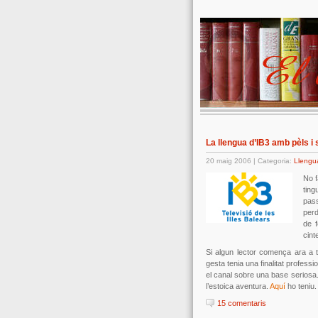
La llengua d’IB3 amb pèls i
20 maig 2006 | Categoria:
Llengu
No f
ting
pass
perd
de f
cint
Si algun lector comença ara a té
gesta tenia una finalitat professio
el canal sobre una base seriosa. I
l’estoica aventura.
Aquí
ho teniu.
15 comentaris