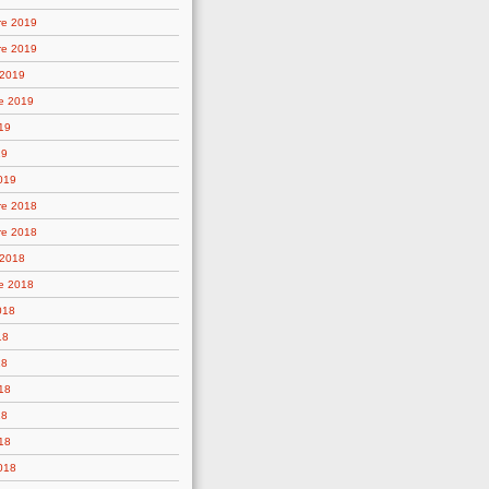
re 2019
re 2019
 2019
e 2019
19
19
019
re 2018
re 2018
 2018
e 2018
018
18
18
18
18
18
2018