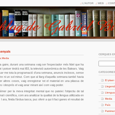
L'AUTOR
WEB
CONT
 senyals
CERQUES EN
a
,
Media
a gaire, durant una setmana vaig ser l’espectador més fidel que ha
ut i potser tindrà mai IB3, la televisió autonòmica de les Balears. Vaig
CATEGORIE
ar-me tota la programació d’una setmana, anuncis inclosos, sense
re ni un sol minut. Com que al llarg d’aquella setmana també havia
El plaer 
er altres coses, vaig enregistrar tot el material en una pilassa de
es i després el vaig anar mirant així com vaig poder.
Llegend
mer per la meva integritat mental que no pateixi: l’objectiu de tal
Llengua
nal i científica, com ara analitzar la qualitat de la llengua utilitzada en
Media
 ara, finida l’àrdua tasca, puc oferir a qui li faci ganes el resultat de
País
Patrimon