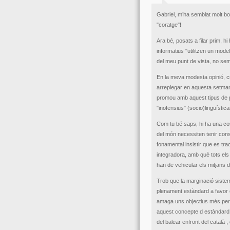
Gabriel, m’ha semblat molt bo
"coratge"!
Ara bé, posats a filar prim, 
informatius "utilitzen un mode
del meu punt de vista, no se
En la meva modesta opinió, cr
arreplegar en aquesta setmana
promou amb aquest tipus de p
"inofensius" (socio)lingüístic
Com tu bé saps, hi ha una co
del món necessiten tenir con
fonamental insistir que es tra
integradora, amb què tots els 
han de vehicular els mitjans
Trob que la marginació siste
plenament estàndard a favor d
amaga uns objectius més per
aquest concepte d estàndard: é
del balear enfront del català