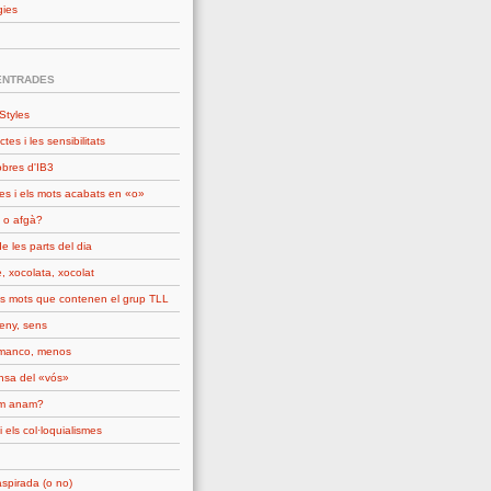
gies
ENTRADES
Styles
ctes i les sensibilitats
obres d'IB3
es i els mots acabats en «o»
 o afgà?
e les parts del dia
, xocolata, xocolat
ls mots que contenen el grup TLL
seny, sens
manco, menos
nsa del «vós»
om anam?
i els col·loquialismes
spirada (o no)