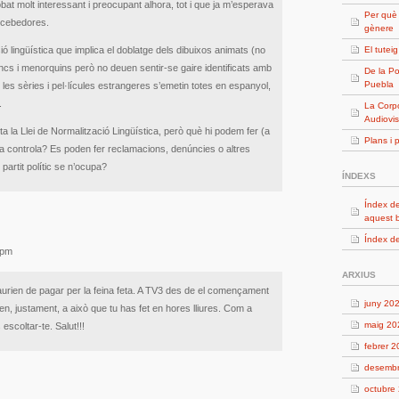
obat molt interessant i preocupant alhora, tot i que ja m’esperava
Per què
ecebedores.
gènere
 lingüística que implica el doblatge dels dibuixos animats (no
El tutei
cs i menorquins però no deuen sentir-se gaire identificats amb
De la Po
Puebla
s les sèries i pel·lícules estrangeres s’emetin totes en espanyol,
.
La Corpo
Audiovis
a la Llei de Normalització Lingüística, però què hi podem fer (a
Plans i 
 la controla? Es poden fer reclamacions, denúncies o altres
partit polític se n’ocupa?
ÍNDEXS
Índex de
aquest 
Índex de
 pm
ARXIUS
haurien de pagar per la feina feta. A TV3 des de el començament
juny 20
en, justament, a això que tu has fet en hores lliures. Com a
maig 20
escoltar-te. Salut!!!
febrer 
desemb
octubre