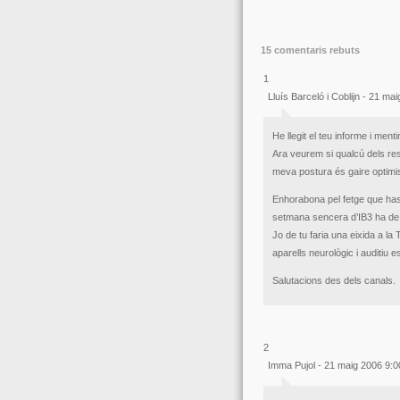
15 comentaris rebuts
1
Lluís Barceló i Coblijn - 21 m
He llegit el teu informe i men
Ara veurem si qualcú dels re
meva postura és gaire optimi
Enhorabona pel fetge que ha
setmana sencera d’IB3 ha de 
Jo de tu faria una eixida a la
aparells neurològic i auditiu 
Salutacions des dels canals.
2
Imma Pujol - 21 maig 2006 9: