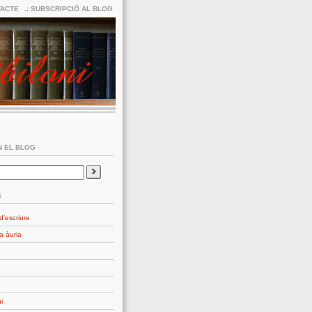
ACTE
SUBSCRIPCIÓ AL BLOG
 EL BLOG
S
d'escriure
a àuria
i