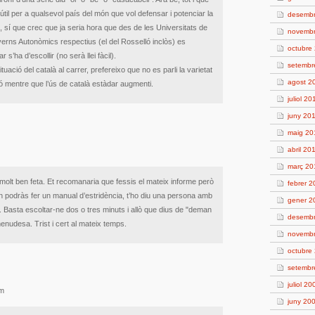
til per a qualsevol país del món que vol defensar i potenciar la
desemb
, sí que crec que ja seria hora que des de les Universitats de
novemb
erns Autonòmics respectius (el del Rosselló inclòs) es
octubre
s’ha d’escollir (no serà llei fàcil).
setembr
ituació del català al carrer, prefereixo que no es parli la varietat
agost 2
ó mentre que l’ús de català estàdar augmenti.
juliol 20
juny 20
maig 20
abril 20
març 20
 molt ben feta. Et recomanaria que fessis el mateix informe però
febrer 
n podràs fer un manual d’estridència, t’ho diu una persona amb
gener 2
à. Basta escoltar-ne dos o tres minuts i allò que dius de "deman
desemb
enudesa. Trist i cert al mateix temps.
novemb
octubre
setembr
juliol 20
pm
juny 20