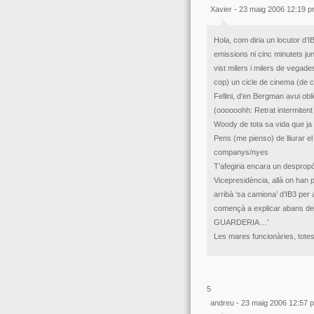
Xavier - 23 maig 2006 12:19 
Hola, com diria un locutor d
emissions ni cinc minutets jun
vist milers i milers de vega
cop) un cicle de cinema (de c
Fellini, d’en Bergman avui ob
(oooooohh: Retrat intermiten
Woody de tota sa vida que ja
Pens (me pienso) de lliurar el
companys/nyes
T’afegiria encara un despropó
Vicepresidència, allà on han p
arribà ‘sa camiona’ d’IB3 per 
començà a explicar abans de 
GUARDERIA…’
Les mares funcionàries, totes
5
andreu - 23 maig 2006 12:57 