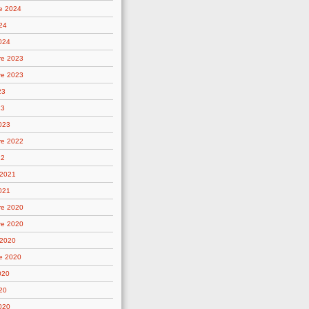
e 2024
24
2024
re 2023
re 2023
23
23
2023
re 2022
22
 2021
021
re 2020
re 2020
 2020
e 2020
020
20
2020