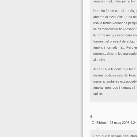
semblin, molt millor per al PP!
No n he fet un estudi seriós,
afecten el nivell lèxic (s ha 
usa la forma vacances perquè é
nivell morfosintàctic (desapa
la forma menys estàndard vos 
formes del present de subjun
àmbits informals…)… Però est
percentualment, les manipulaci
altíssims!
Al cap i a la fi, pens que tot 
mitjans audiovisuals del Prin
manera també és extrapolable 
àmplia i més poc ingènua a l 
opinió.
6
G. Bibiloni - 23 maig 2006 4:2
Crec que la llengua dels info