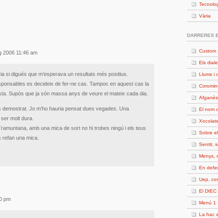
Tecnolo
Vària
DARRERES 
Custom 
aig 2006 11:46 am
Els diale
tiria si digués que m’esperava un resultats més positius.
Llums i 
sponsables es decideix de fer-ne cas. Tampoc en aquest cas la
Coromin
sta. Supòs que ja són massa anys de veure el mateix cada dia.
Afganès
s demostrat. Jo m’ho hauria pensat dues vegades. Una
El nom d
ser molt dura.
Xocolate
 Tramuntana, amb una mica de sort no hi trobes ningú i els teus
Sobre e
es refan una mica.
Sentit, 
Menys, 
En defe
Uep, c
El DIEC 
00 pm
Menú 1
La hac a