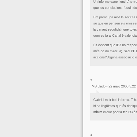
Un informe excel·lent! L’he tr
que les conclusions fossin d
Em preocupa molt la seccessió
sé què en pensen els eivissen
la variant escollida)i que tote
com es fa al Canal 9 valencià
És evident que IB3 no respect
més de no mirar-la), si el PP
accions? Alguna associació o 
3
MS Lladó - 22 maig 2006 5:22
Gabriel molt bo l informe. T 
hi ha lingüistes que és dediqu
mínim el que podria fer IB3 és 
4