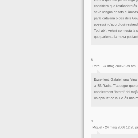
considero que l’estàndard és ú
seva llengua en tots el àmbits
parla catalana o des dels Gov
posessin d’acord quin estàndar 
Tot i així, veient com està la s
que parlem a la meva poblaci
8
Pere - 24 maig 2006 8:39 am
Excel·lent, Gabriel, una feina
a IB3 Ràdio. T’assegur que e
coneixement "intern" del mitj
un aplaus" de la TV, és una m
9
Miquel - 24 maig 2006 12:28 