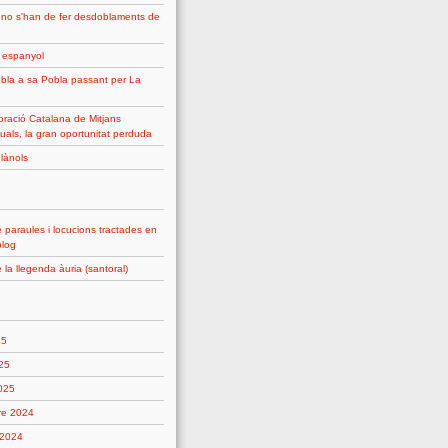
 no s'han de fer desdoblaments de
g espanyol
bla a sa Pobla passant per La
ració Catalana de Mitjans
uals, la gran oportunitat perduda
plànols
 paraules i locucions tractades en
blog
 la llegenda àuria (santoral)
25
25
2025
re 2024
 2024