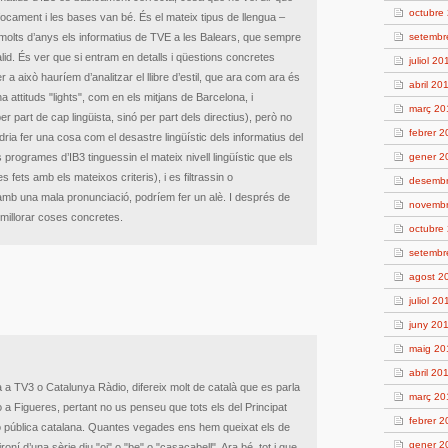
octubre
enfocament i les bases van bé. És el mateix tipus de llengua –
olts d’anys els informatius de TVE a les Balears, que sempre
setembr
id. És ver que si entram en detalls i qüestions concretes
juliol 20
r a això hauríem d’analitzar el llibre d’estil, que ara com ara és
abril 20
 attituds "lights", com en els mitjans de Barcelona, i
març 20
r part de cap lingüista, sinó per part dels directius), però no
febrer 
ria fer una cosa com el desastre lingüístic dels informatius del
ls programes d’IB3 tinguessin el mateix nivell lingüístic que els
gener 2
 fets amb els mateixos criteris), i es filtrassin o
desembr
mb una mala pronunciació, podríem fer un alè. I després de
novembr
 millorar coses concretes.
octubre
setembr
agost 2
juliol 20
juny 20
maig 20
abril 20
a a TV3 o Catalunya Ràdio, difereix molt de català que es parla
març 20
o a Figueres, pertant no us penseu que tots els del Principat
febrer 2
sió pública catalana. Quantes vegades ens hem queixat els de
gener 2
ní d’una sèrie diu "oi" o "be" o "casacabell". Ara bé, tot i que