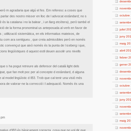
desemb
novemb
 però m agradaria que algú el fes. Em referesc a coses que
octubre
de parlar des nostro misser en lloc de l advocat estàndard; no s
s la catalana i no la balear , i un llarg etcètera), però també el
setembr
rició de la forma pronominal us anteposada al verb en favor de
juliol 20
; utilització sistemàtica, en els informatius mateixos, de
juny 20
tiu com ara sentigueu , que creia admissibles però en només
maig 20
ic convençut que això només és la punta de l iceberg i que,
abril 20
ons lingüístiques d aquest estil deuen assolir uns nivells
febrer 
gener 2
el que s ha pogut retreure als defensor del català light dels
desemb
cipat, que fan molt poc per al concepte d estàndard, d alguna
al model lingüístic d IB3. Trob que cal tenir una visió més
novemb
hora de valorar-ne la correcció i l adequació. Només és una
octubre
setembr
juny 20
novemb
setembr
4 pm
maig 20
novemb
rmatius d’IB3 és bàsicament correcta, cosa que no vol dir que