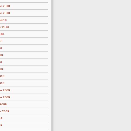
re 2010
re 2010
 2010
e 2010
010
10
10
10
10
10
2010
010
re 2009
re 2009
 2009
e 2009
09
09