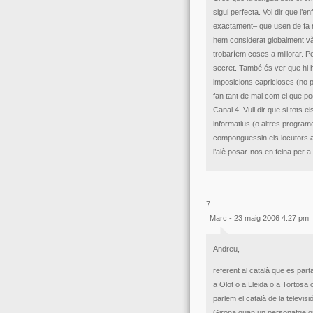
sigui perfecta. Vol dir que l’
exactament– que usen de fa m
hem considerat globalment vàl
trobaríem coses a millorar. Pe
secret. També és ver que hi ha
imposicions capricioses (no pe
fan tant de mal com el que pod
Canal 4. Vull dir que si tots e
informatius (o altres programes
componguessin els locutors a
l’alè posar-nos en feina per a
7
Marc - 23 maig 2006 4:27 pm
Andreu,
referent al català que es part
a Olot o a Lleida o a Tortosa 
parlem el català de la televi
Girona quan un personatge giro