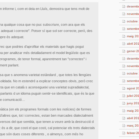
desemb
n informe i, com et deia en Lluís, demostra que tens molt de
novemb
octubre
hi ha qualque cosa que no puc subscriure, com ara que els
setembr
l adequat i correcte". Potser sí que sol ser correcte, però, des
maig 20
mpre és adequat.
abril 20
ec que podries d’aprofitar els materials que hagis pogut
gener 2
 per analitzar més detalladament el model lingüístic que es
desemb
rogrames, de tenor formal, aparentment tan "correctes" i
ament parlant.
novemb
octubre
sa que s anomena varietat estàndard , que totes les llengües
solidada. No m estendré a explicar conceptes obvis, però crec
setembr
cta que en català s aconsegueixi una varietat supradialectal,
agost 2
parlants d un idioma puguin sentir-se identificats, que és la que
juliol 20
 de comunicació…
juny 20
màtica (en els programes formals com les notícies) de formes
maig 20
’altres que, tot i correctes, estan ben marcades dialectalment
abril 20
versos del que sembla, que tenen a veure amb la destrucció d
març 20
s a dir, que costi el que costi, cal potenciar els trets dialectals
febrer 
 , que són dues coses diferents , o almenys, com més ho