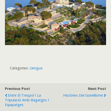
Categories:
Llengua
Previous Post
Next Post
Entre El Trespol I La
Històries Del Gonellisme
Tripulació Amb Bagatges I
Equipatges