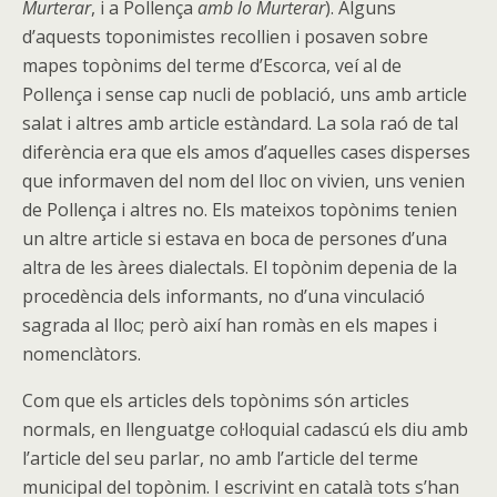
Murterar
, i a Pollença
amb lo Murterar
). Alguns
d’aquests toponimistes recollien i posaven sobre
mapes topònims del terme d’Escorca, veí al de
Pollença i sense cap nucli de població, uns amb article
salat i altres amb article estàndard. La sola raó de tal
diferència era que els amos d’aquelles cases disperses
que informaven del nom del lloc on vivien, uns venien
de Pollença i altres no. Els mateixos topònims tenien
un altre article si estava en boca de persones d’una
altra de les àrees dialectals. El topònim depenia de la
procedència dels informants, no d’una vinculació
sagrada al lloc; però així han romàs en els mapes i
nomenclàtors.
Com que els articles dels topònims són articles
normals, en llenguatge col·loquial cadascú els diu amb
l’article del seu parlar, no amb l’article del terme
municipal del topònim. I escrivint en català tots s’han