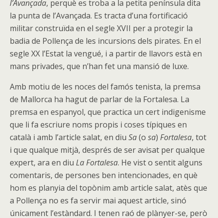
l’Avançada
, perquè es troba a la petita península dita
la punta de l’Avançada. Es tracta d’una fortificació
militar construïda en el segle XVII per a protegir la
badia de Pollença de les incursions dels pirates. En el
segle XX l’Estat la vengué, i a partir de llavors està en
mans privades, que n’han fet una mansió de luxe.
Amb motiu de les noces del famós tenista, la premsa
de Mallorca ha hagut de parlar de la Fortalesa. La
premsa en espanyol, que practica un cert indigenisme
que li fa escriure noms propis i coses típiques en
català i amb l’article salat, en diu
Sa
(o
sa
)
Fortalesa
, tot
i que qualque mitjà, després de ser avisat per qualque
expert, ara en diu
La Fortalesa
. He vist o sentit alguns
comentaris, de persones ben intencionades, en què
hom es planyia del topònim amb article salat, atès que
a Pollença no es fa servir mai aquest article, sinó
únicament l’estàndard. I tenen raó de plànyer-se, però