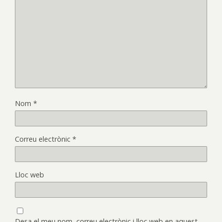
Nom
*
Correu electrònic
*
Lloc web
Desa el meu nom, correu electrònic i lloc web en aquest