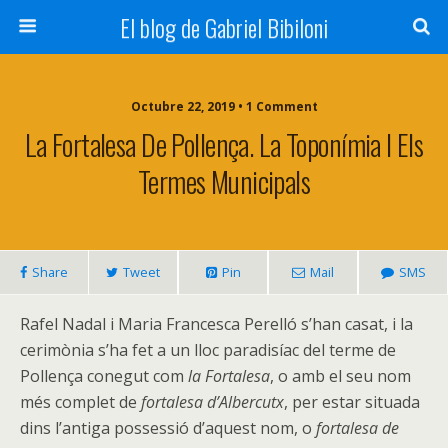
El blog de Gabriel Bibiloni
Octubre 22, 2019 • 1 Comment
La Fortalesa De Pollença. La Toponímia I Els
Termes Municipals
Share
Tweet
Pin
Mail
SMS
Rafel Nadal i Maria Francesca Perelló s’han casat, i la
cerimònia s’ha fet a un lloc paradisíac del terme de
Pollença conegut com
la Fortalesa
, o amb el seu nom
més complet de
fortalesa d’Albercutx
, per estar situada
dins l’antiga possessió d’aquest nom, o
fortalesa de