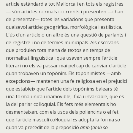
article estàndard a tot Mallorca i en tots els registres
— són articles normals i corrents i presenten —i han
de presentar— totes les variacions que presenta
qualsevol article: geogràfica, morfològica i estilística.
L’ús d’un article o un altre és una qüestió de parlants i
de registre i no de termes municipals. Als escrivans
que produïen tota mena de textos en temps de
normalitat lingüística i que usaven sempre l’article
literari no els va passar mai pel cap de canviar d’article
quan trobaven un topònim. Els toponimistes —amb
excepcions— mantenen una fe religiosa en el prejudici
que estableix que l’article dels topònims balears té
una forma única i inamovible, fixa i invariable, que és
la del parlar col·loquial. Els fets més elementals ho
desmenteixen, com els usos dels pollencins o el fet
que l’article masculí col·loquial
es
adopta la forma
so
quan va precedit de la preposició
amb
(
amb so