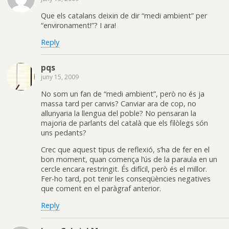
Que els catalans deixin de dir “medi ambient” per
“environament!”? I ara!
Reply
pqs
juny 15, 2009
No som un fan de “medi ambient”, però no és ja
massa tard per canvis? Canviar ara de cop, no
allunyaria la llengua del poble? No pensaran la
majoria de parlants del català que els filòlegs són
uns pedants?
Crec que aquest tipus de reflexió, s’ha de fer en el
bon moment, quan comença l’ús de la paraula en un
cercle encara restringit. És difícil, però és el millor.
Fer-ho tard, pot tenir les conseqüències negatives
que coment en el paràgraf anterior.
Reply