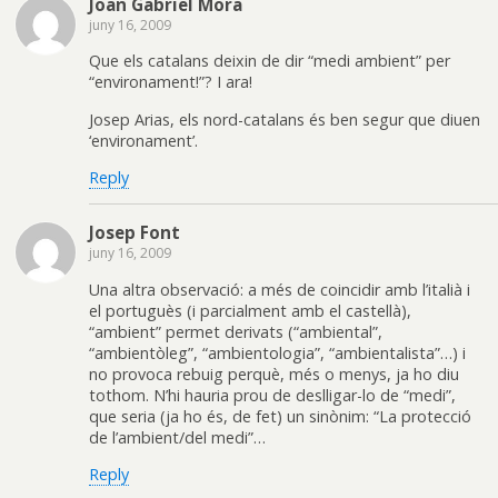
Joan Gabriel Mora
juny 16, 2009
Que els catalans deixin de dir “medi ambient” per
“environament!”? I ara!
Josep Arias, els nord-catalans és ben segur que diuen
‘environament’.
Reply
Josep Font
juny 16, 2009
Una altra observació: a més de coincidir amb l’italià i
el portuguès (i parcialment amb el castellà),
“ambient” permet derivats (“ambiental”,
“ambientòleg”, “ambientologia”, “ambientalista”…) i
no provoca rebuig perquè, més o menys, ja ho diu
tothom. N’hi hauria prou de deslligar-lo de “medi”,
que seria (ja ho és, de fet) un sinònim: “La protecció
de l’ambient/del medi”…
Reply