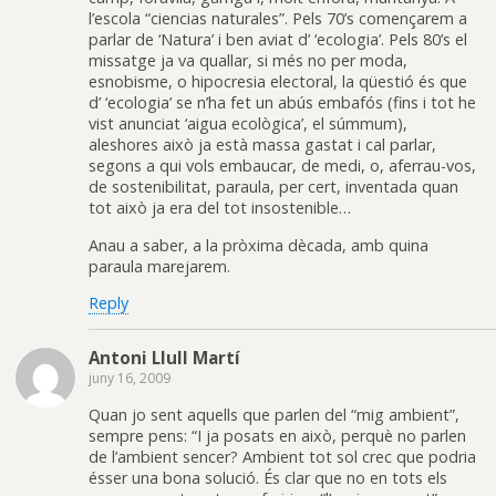
l’escola “ciencias naturales”. Pels 70’s començarem a
parlar de ‘Natura’ i ben aviat d’ ‘ecologia’. Pels 80’s el
missatge ja va quallar, si més no per moda,
esnobisme, o hipocresia electoral, la qüestió és que
d’ ‘ecologia’ se n’ha fet un abús embafós (fins i tot he
vist anunciat ‘aigua ecològica’, el súmmum),
aleshores això ja està massa gastat i cal parlar,
segons a qui vols embaucar, de medi, o, aferrau-vos,
de sostenibilitat, paraula, per cert, inventada quan
tot això ja era del tot insostenible…
Anau a saber, a la pròxima dècada, amb quina
paraula marejarem.
Reply
Antoni Llull Martí
juny 16, 2009
Quan jo sent aquells que parlen del “mig ambient”,
sempre pens: “I ja posats en això, perquè no parlen
de l’ambient sencer? Ambient tot sol crec que podria
ésser una bona solució. És clar que no en tots els