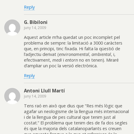
Reply
G. Bibiloni
juny 14, 2009
Aquest article m’ha quedat un poc incomplet pel
problema de sempre: la limitació a 3000 caràcters
que, en principi, tinc fixada. Hi falta la qüestió de
l’adjectiu derivat (
environamental
,
ambiental
, i,
efectivament,
medi
i
entorn
no en tenen). Miraré
d’ampliar un poc la versió electrònica.
Reply
Antoni Llull Martí
juny 14, 2009
Tens raó en això que dius que “Res més lògic que
agafar un neologisme de la llengua més internacional
i de la llengua de pes cultural que tenim just al
costat.” El problema que tenim des de fa dos segles
és que la majoria dels catalanoparlants es creuen