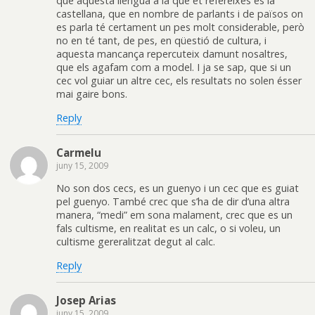
que aquesta llengua a la que et refereixes és la
castellana, que en nombre de parlants i de països on
es parla té certament un pes molt considerable, però
no en té tant, de pes, en qüestió de cultura, i
aquesta mancança repercuteix damunt nosaltres,
que els agafam com a model. I ja se sap, que si un
cec vol guiar un altre cec, els resultats no solen ésser
mai gaire bons.
Reply
Carmelu
juny 15, 2009
No son dos cecs, es un guenyo i un cec que es guiat
pel guenyo. També crec que s’ha de dir d’una altra
manera, “medi” em sona malament, crec que es un
fals cultisme, en realitat es un calc, o si voleu, un
cultisme gereralitzat degut al calc.
Reply
Josep Arias
juny 15, 2009