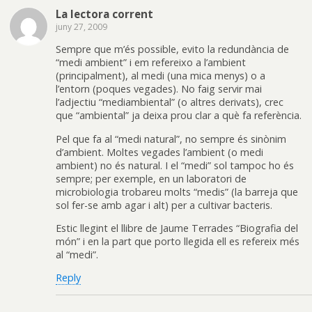
La lectora corrent
juny 27, 2009
Sempre que m’és possible, evito la redundància de
“medi ambient” i em refereixo a l’ambient
(principalment), al medi (una mica menys) o a
l’entorn (poques vegades). No faig servir mai
l’adjectiu “mediambiental” (o altres derivats), crec
que “ambiental” ja deixa prou clar a què fa referència.
Pel que fa al “medi natural”, no sempre és sinònim
d’ambient. Moltes vegades l’ambient (o medi
ambient) no és natural. I el “medi” sol tampoc ho és
sempre; per exemple, en un laboratori de
microbiologia trobareu molts “medis” (la barreja que
sol fer-se amb agar i alt) per a cultivar bacteris.
Estic llegint el llibre de Jaume Terrades “Biografia del
món” i en la part que porto llegida ell es refereix més
al “medi”.
Reply