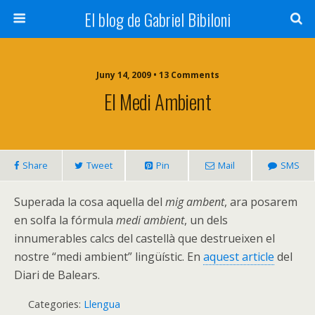
El blog de Gabriel Bibiloni
Juny 14, 2009 • 13 Comments
El Medi Ambient
Share
Tweet
Pin
Mail
SMS
Superada la cosa aquella del
mig ambent
, ara posarem
en solfa la fórmula
medi ambient
, un dels
innumerables calcs del castellà que destrueixen el
nostre “medi ambient” lingüístic. En
aquest article
del
Diari de Balears.
Categories:
Llengua