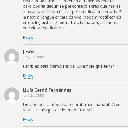
casos aquest mot es referiria a “l’environament”,
però podria deduir-se pel context. I crec que mai es
massa tard si hom és viu, per rectificar una errada. Si
la nostra llengua encara és viva, podem rectificar els
errors lingüístics. Si entre tots la matam, aleshores
no caldrà rectificar res.
Reply
Jesús
juny 18, 2009
I amb es bars d’ambient de l’Eixample que feim?
Reply
Lluís Cerdó Fernández
juny 20, 2009
De vegades també s’ha emprat “medi natural”. Així
s’evita s’ambigüitat de “medi” tot sol.
Reply