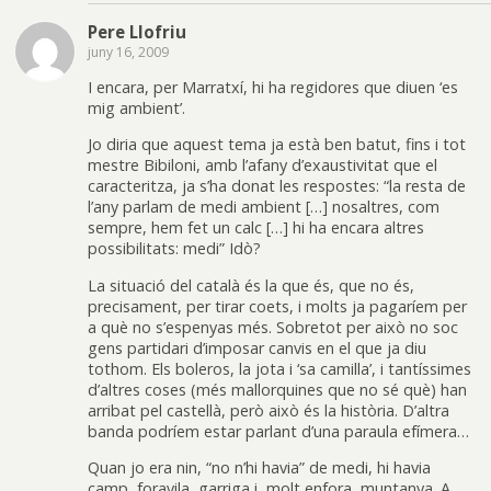
Pere Llofriu
juny 16, 2009
I encara, per Marratxí, hi ha regidores que diuen ‘es
mig ambient’.
Jo diria que aquest tema ja està ben batut, fins i tot
mestre Bibiloni, amb l’afany d’exaustivitat que el
caracteritza, ja s’ha donat les respostes: “la resta de
l’any parlam de medi ambient […] nosaltres, com
sempre, hem fet un calc […] hi ha encara altres
possibilitats: medi” Idò?
La situació del català és la que és, que no és,
precisament, per tirar coets, i molts ja pagaríem per
a què no s’espenyas més. Sobretot per això no soc
gens partidari d’imposar canvis en el que ja diu
tothom. Els boleros, la jota i ‘sa camilla’, i tantíssimes
d’altres coses (més mallorquines que no sé què) han
arribat pel castellà, però això és la història. D’altra
banda podríem estar parlant d’una paraula efímera…
Quan jo era nin, “no n’hi havia” de medi, hi havia
camp, foravila, garriga i, molt enfora, muntanya. A