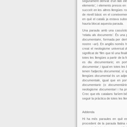
segurament derivat d’un llatí
el
elements’, i elements presos en s
succeït en les altres llengües r
de nivell bàsic en el coneixeme
en què el català ja estava subo
hauria blocat aquesta paraula.
Una paraula amb una casuíst
‘relatiu als documents’. És una
documentaire
, formada per deri
nostre –
ari
). En anglès només h
creat el neologisme universal
d
significat de ‘film que té una fin
totes les llengües a partir de l
es diu
documentario
; en por
documentar
; i igual en totes le
tenen l’adjectiu
documental
, sí 
llengües
documental
és un adject
documentale
, igual que en po
documentario
(o
documentário
neologisme
documentari
i ha pr
Crec que els catalans faríem bé
seguir la pràctica de totes les 
Addenda
Hi ha més paraules en què es
procedent de la paraula llatina