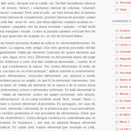
Tecnolo
 llatí
-arius
, del qual surt el català –
ari
. Del llatí
hereditarius
(derivat
t de
temere
, ‘témer’) i
voluntarius
(derivat de
voluntas
, ‘voluntat’)
Vària
merari
i
voluntari
. Però amb el sufix –
ari
hem format dins el sistema
ntari
(derivat de
complement
),
prioritari
(derivat de
prioritat
) i
unitari
DARRERES 
sufix llatí –
arius
és –
aris
, que dóna adjectius catalans acabats en –
mplaris
i
popularis
ens ha donat
exemplar
i
popular
, i el llatí tardà
Custom 
ixat
triangular
i
insular
. I sobre la paraula catalana
vesícula
hem fet
 dir que quasi tots els acabats en –
ar
són de formació llatina.
Els diale
de l’entorn presenta dualitat de sufixos és
elemental
/
elementari
. En
Llums i 
taire
. La segona, més antiga i d’ús més general, procedeix del llatí
Coromin
iginàriament ‘relatiu als elements’ (sobretot els quatre elements que
 aire, aigua, terra i foc).
Élémental
, no documentat abans del segle
Afganès
cès d’
élément
o venir d’un llatí medieval
elementalis
, i només té el
El nom d
nts que constitueixen la natura’. Per contra
élémentaire
té molts de
e és a la base en un ordre jeràrquic”, aplicat sobretot a coneixements:
Xocolate
ques élémentaires
,
instruction élémentaire
, per oposició a nivells
Sobre e
semblant passa en anglès, en què hi ha
elemental
i
elementary
, tots
icat bàsic de ‘relatiu als elements de la natura o de la natura d’una
Sentit, 
 d’
elementary school
o
elementary arithmetic
. En italià
elementale
té
Menys, 
at a ‘relatiu als elements’ (sobre els quatre esmentats més amunt),
í
elementarius
) té un camp semàntic ampli: ‘fàcil’, ‘simple’, ‘bàsic’, i,
En defe
ntare
o
nozioni elementari
di geometria
. En portuguès, tot i que els
Uep, c
ormes,
elementar
i
elemental
, és la primera la que s’usa normalment.
n romànic predomina el mot procedent de
elementarius
(l’únic que
El DIEC 
 ‘de nivell inferior’). L’única llengua romànica no subordinada que no
Menú 1
entario
) és l’espanyol, i, per tant, en aquesta llengua
elemental
nalitzat. En català antic trobam
elemental
(per exemple en Llull),
La hac a