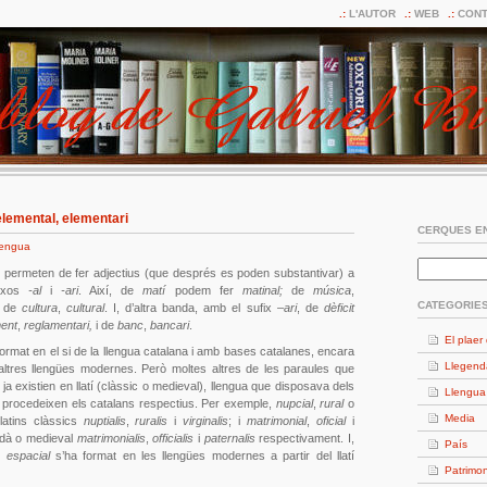
L'AUTOR
WEB
CONT
lemental, elementari
CERQUES EN
lengua
 permeten de fer adjectius (que després es poden substantivar) a
fixos
-al
i
-ari
. Així, de
matí
podem fer
matinal;
de
música
,
CATEGORIE
 de
cultura
,
cultural
. I, d’altra banda, amb el sufix –
ari
, de
dèficit
ent
,
reglamentari,
i de
banc
,
bancari
.
El plaer 
ormat en el si de la llengua catalana i amb bases catalanes, encara
Llegend
’altres llengües modernes. Però moltes altres de les paraules que
ja existien en llatí (clàssic o medieval), llengua que disposava dels
Llengua
s procedeixen els catalans respectius. Per exemple,
nupcial
,
rural
o
Media
latins clàssics
nuptialis
,
ruralis
i
virginalis
; i
matrimonial
,
oficial
i
ardà o medieval
matrimonialis
,
officialis
i
paternalis
respectivament. I,
País
om
espacial
s’ha format en les llengües modernes a partir del llatí
Patrimon