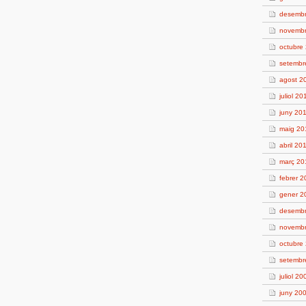
desemb
novemb
octubre
setembr
agost 2
juliol 20
juny 20
maig 20
abril 20
març 20
febrer 
gener 2
desemb
novemb
octubre
setembr
juliol 20
juny 20