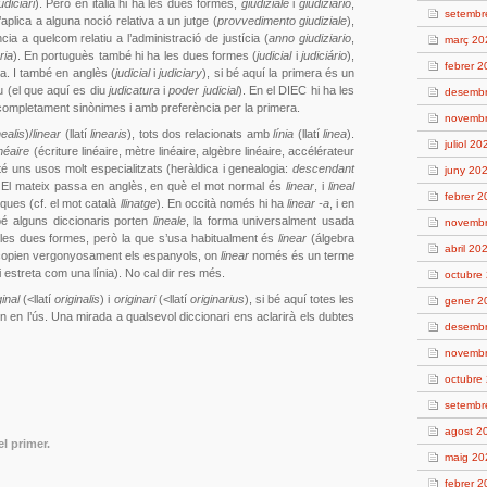
udiciari
). Però en italià hi ha les dues formes,
giudiziale
i
giudiziario
,
setembr
aplica a alguna noció relativa a un jutge (
provvedimento giudiziale
),
ia a quelcom relatiu a l’administració de justícia (
anno giudiziario
,
març 20
ria
). En portuguès també hi ha les dues formes (
judicial
i
judiciário
),
febrer 
a. I també en anglès (
judicial
i
judiciary
), si bé aquí la primera és un
u (el que aquí es diu
judicatura
i
poder judicial
). En el DIEC hi ha les
desemb
 completament sinònimes i amb preferència per la primera.
novemb
nealis
)/
linear
(llatí
linearis
), tots dos relacionats amb
línia
(llatí
linea
).
juliol 20
inéaire
(écriture linéaire, mètre linéaire, algèbre linéaire, accélérateur
é uns usos molt especialitzats (heràldica i genealogia:
descendant
juny 20
. El mateix passa en anglès, en què el mot normal és
linear
, i
lineal
febrer 
iques (cf. el mot català
llinatge
). En occità només hi ha
linear -a
, i en
i bé alguns diccionaris porten
lineale
, la forma universalment usada
novemb
a les dues formes, però la que s’usa habitualment és
linear
(álgebra
abril 20
s copien vergonyosament els espanyols, on
linear
només és un terme
 i estreta com una línia). No cal dir res més.
octubre
ginal
(<llatí
originalis
) i
originari
(<llatí
originarius
), si bé aquí totes les
gener 2
 en l’ús. Una mirada a qualsevol diccionari ens aclarirà els dubtes
desemb
novemb
octubre
setembr
agost 2
l primer.
maig 20
febrer 