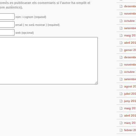
més es publicaran els comentaris si l'autor ha omplit el
desemb
m autèntics).
novemb
nom i cognom (required)
octubre
email ( no serà mostrat ) (required)
setembr
web (opcional)
maig 20
abril 20
gener 2
desemb
novemb
octubre
setembr
agost 2
juliol 20
juny 20
maig 20
abril 20
març 20
febrer 