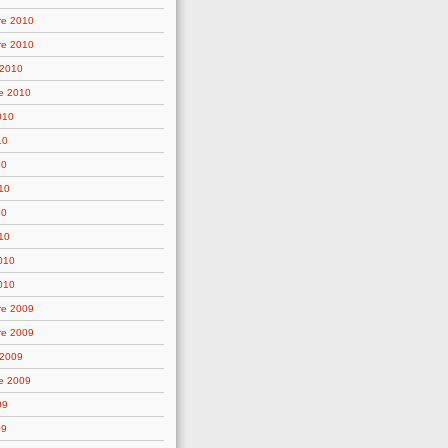
re 2010
re 2010
 2010
e 2010
010
10
10
10
10
10
2010
010
re 2009
re 2009
 2009
e 2009
09
09