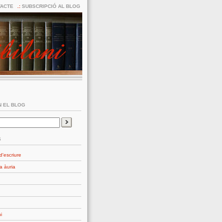
ACTE
SUBSCRIPCIÓ AL BLOG
 EL BLOG
S
d'escriure
a àuria
i