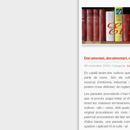
Documental, documentari, e
08 novembre 2016 | Categoria:
L
En català tenim dos sufixos que
partir de noms. Són els su
musical;
d’
indústria
,
industrial,
i
podem crear
deficitari;
de
reglam
Les paraules precedents s’han f
que el procés pugui imitar el d
tenen les mateixes terminacions 
sufixos –
alis
i –
arius
, dels qual
virginal
procedeixen els mots l
paternal
procedeixen del llatí t
d’altra banda, una paraula c
spatium
i aplicant-hi el sufix –
al
.