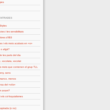
gies
ENTRADES
Styles
ctes i les sensibilitats
obres d'IB3
es i els mots acabats en «o»
 o afgà?
e les parts del dia
, xocolata, xocolat
ls mots que contenen el grup TLL
seny, sens
manco, menos
nsa del «vós»
om anam?
i els col·loquialismes
spirada (o no)