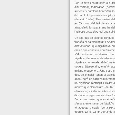
Per un altre costat tenim el sufix
d’
hereditas
),
temerarius
(deriva
surten els catalans
hereditari
,
te
del català les paraules
compleme
(derivat d’
unitat
). Una variant del 
ar
. Els mots del llatí clàssic
exe
triangularis
i
insularis
ens ha de
l’adjectiu
vesicular
, tot i que cal
Un cas que en algunes llengües 
francès hi ha
élémental
i
élémen
elementarius
, que significava or
creien que constitueixen l’univers:
XVI, podria ser un derivat fran
significat de ‘relatiu als eleme
significats, entre ells el de ‘qu
course élémentaire
,
mathémati
mitjans o superiors. Una cosa 
dos, en principi, tenen el signif
cosa’, però es parla regularment
un significat restringit i limit
mentre que
elementare
(del llat
òbviament, es diu
scuola eleme
diccionaris registren les dues f
En resum, veiem que en el mó
s’empra en el sentit de ‘bàsic’ o
té aquesta paraula (seria
elem
cobreix tot el camp semàntic a