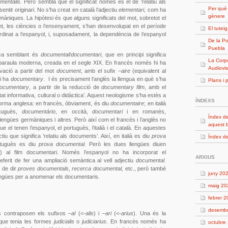
ementalis
. Però sembla que el significat només és el de ‘relatiu als
Per què
entit originari. No s’ha creat en català l’adjectiu
elementari
, com ha
gènere
omàniques. La hipòtesi és que alguns significats del mot, sobretot el
nt, les ciències o l’ensenyament, s’han desenvolupat en el període
El tutei
rdinat a l’espanyol, i, suposadament, la dependència de l’espanyol
De la Po
Puebla
ica semblant és
documental
/
documentari
, que en principi significa
La Corpo
 paraula moderna, creada en el segle XIX. En francès només hi ha
Audiovis
vació a partir del mot
document
, amb el sufix –
aire
(equivalent al
i ha
documentary
. I és precisament l’anglès la llengua en què s’ha
Plans i 
ocumentary
, a partir de la reducció de
documentary film
, amb el
alitat informativa, cultural o didàctica’. Aquest neologisme s’ha estès a
ÍNDEXS
a forma anglesa: en francès, òbviament, és diu
documentaire
; en italià
tuguès,
documentário
, en occità,
documentari
i en romanès,
Índex de
s llengües germàniques i altres. Però així com el francès i l’anglès no
aquest 
que el tenen l’espanyol, el portuguès, l’italià i el català. En aquestes
iu que significa ‘relatiu als documents’. Així, en italià es diu
prova
Índex de
rtuguès es diu
prova documental
. Però les dues llengües diuen
) al film documentari. Només l’espanyol no ha incorporat el
ARXIUS
eferit de fer una ampliació semàntica al vell adjectiu
documental
.
 de dir
proves documentals
,
recerca documental
, etc., però també
juny 20
llengües per a anomenar els documentaris.
maig 20
febrer 
desemb
 contraposen els sufixos –
al
(<-
alis
) i –
ari
(<-
arius
). Una és la
 que tenia les formes
judicialis
o
judiciarius
. En francès només ha
octubre