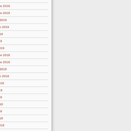
re 2019
re 2019
 2019
e 2019
19
19
019
re 2018
re 2018
 2018
e 2018
018
18
18
18
18
18
2018