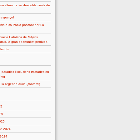
 no s'han de fer desdoblaments de
g espanyol
bla a sa Pobla passant per La
ració Catalana de Mitjans
uals, la gran oportunitat perduda
plànols
 paraules i locucions tractades en
blog
 la llegenda àuria (santoral)
25
25
2025
re 2024
 2024