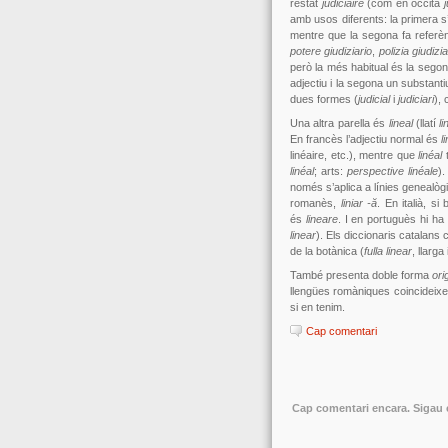
restat
judiciaire
(com en occità
j
amb usos diferents: la primera s’
mentre que la segona fa referènc
potere giudiziario
,
polizia giudizia
però la més habitual és la segon
adjectiu i la segona un substanti
dues formes (
judicial
i
judiciari
),
Una altra parella és
lineal
(llatí
li
En francès l’adjectiu normal és
l
linéaire, etc.), mentre que
linéal
t
linéal
; arts:
perspective linéale
)
només s’aplica a línies genealòg
romanès,
liniar -ă
. En italià, s
és
lineare
. I en portuguès hi h
linear
). Els diccionaris catalan
de la botànica (
fulla linear
, llarga
També presenta doble forma
ori
llengües romàniques coincideixen
si en tenim.
Cap comentari
Cap comentari encara. Sigau e