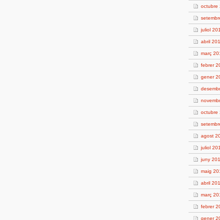
octubre
setembr
juliol 20
abril 20
març 20
febrer 
gener 2
desembr
novembr
octubre
setembr
agost 2
juliol 20
juny 20
maig 20
abril 20
març 20
febrer 2
gener 2