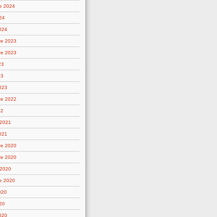
e 2024
24
2024
re 2023
re 2023
23
23
2023
re 2022
22
 2021
021
re 2020
re 2020
 2020
e 2020
020
20
2020