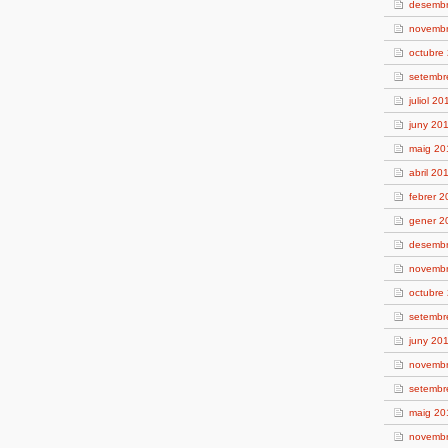
desemb
novemb
octubre
setembr
juliol 20
juny 20
maig 20
abril 20
febrer 
gener 2
desemb
novemb
octubre
setembr
juny 20
novemb
setembr
maig 20
novemb