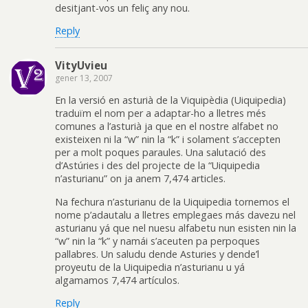
desitjant-vos un feliç any nou.
Reply
VityUvieu
gener 13, 2007
En la versió en asturià de la Viquipèdia (Uiquipedia)
traduïm el nom per a adaptar-ho a lletres més
comunes a l’asturià ja que en el nostre alfabet no
existeixen ni la “w” nin la “k” i solament s’accepten
per a molt poques paraules. Una salutació des
d’Astúries i des del projecte de la “Uiquipedia
n’asturianu” on ja anem 7,474 articles.
Na fechura n’asturianu de la Uiquipedia tornemos el
nome p’adautalu a lletres emplegaes más davezu nel
asturianu yá que nel nuesu alfabetu nun esisten nin la
“w” nin la “k” y namái s’aceuten pa perpoques
pallabres. Un saludu dende Asturies y dende’l
proyeutu de la Uiquipedia n’asturianu u yá
algamamos 7,474 artículos.
Reply