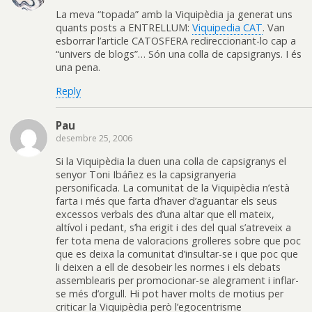
La meva “topada” amb la Viquipèdia ja generat uns
quants posts a ENTRELLUM:
Viquipedia CAT
. Van
esborrar l’article CATOSFERA redireccionant-lo cap a
“univers de blogs”… Són una colla de capsigranys. I és
una pena.
Reply
Pau
desembre 25, 2006
Si la Viquipèdia la duen una colla de capsigranys el
senyor Toni Ibáñez es la capsigranyeria
personificada. La comunitat de la Viquipèdia n’està
farta i més que farta d’haver d’aguantar els seus
excessos verbals des d’una altar que ell mateix,
altívol i pedant, s’ha erigit i des del qual s’atreveix a
fer tota mena de valoracions grolleres sobre que poc
que es deixa la comunitat d’insultar-se i que poc que
li deixen a ell de desobeir les normes i els debats
assemblearis per promocionar-se alegrament i inflar-
se més d’orgull. Hi pot haver molts de motius per
criticar la Viquipèdia però l’egocentrisme