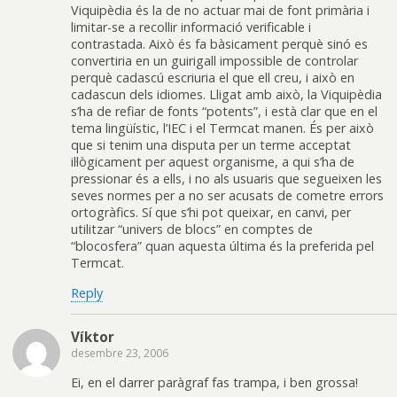
Viquipèdia és la de no actuar mai de font primària i
limitar-se a recollir informació verificable i
contrastada. Això és fa bàsicament perquè sinó es
convertiria en un guirigall impossible de controlar
perquè cadascú escriuria el que ell creu, i això en
cadascun dels idiomes. Lligat amb això, la Viquipèdia
s’ha de refiar de fonts “potents”, i està clar que en el
tema lingüístic, l’IEC i el Termcat manen. És per això
que si tenim una disputa per un terme acceptat
il·lògicament per aquest organisme, a qui s’ha de
pressionar és a ells, i no als usuaris que segueixen les
seves normes per a no ser acusats de cometre errors
ortogràfics. Sí que s’hi pot queixar, en canvi, per
utilitzar “univers de blocs” en comptes de
“blocosfera” quan aquesta última és la preferida pel
Termcat.
Reply
Víktor
desembre 23, 2006
Ei, en el darrer paràgraf fas trampa, i ben grossa!