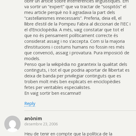
obrir un article sobre interferències lingüístiques. Em
va sortir un “expert” que va tractar de “sospitós” el
meu article perquè no li agradava la part dels
“castellanismes innecessaris”. Preferia, deia ell, el
llibre d’estil de la Pompeu Fabra al diccionari de l’IEC i
el d’Enciclopèdia. A més, vaig constatar que tot el
que no és pensament políticament correcte és
considerat assaig i no s’accepta. Com si la majoria
d’institucions i costums humans no fossin res més
que convenció, assaig i provatura. Pura imposició de
models.
Penso que la wikipèdia no garanteix la qualitat dels
continguts, i tot el que podria aportar de llibertat es
deixa de banda per privilegiar continguts que es
troben molt més ben explicats en enciclopèdies
fetes per veritables especialistes.
En vaig sortir ben escamnat!
Reply
anònim
desembre 23, 2006
Heu de tenir en compte que la política de la