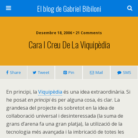
El blog de Gabriel Bibiloni
Desembre 18, 2006 • 21 Comments
Cara I Creu De La Viquipèdia
Share
Tweet
Pin
Mail
SMS
En principi, la
Viquipèdia
és una idea extraordinària. Si
he posat
en principi
és per alguna cosa, és clar. La
grandesa del projecte és sobretot en la idea de
col·laboració universal i desinteressada (la suma de
grans d’arena fa una gran platja), la utilizació de la
tecnologia més avançada i la imbricació de totes les