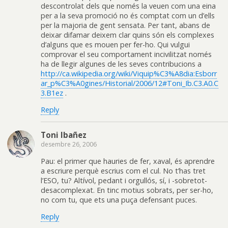
descontrolat dels que només la veuen com una eina
per a la seva promoció no és comptat com un d’ells
per la majoria de gent sensata. Per tant, abans de
deixar difamar deixem clar quins són els complexes
d’alguns que es mouen per fer-ho. Qui vulgui
comprovar el seu comportament incivilitzat només
ha de llegir algunes de les seves contribucions a
http://ca.wikipedia.org/wiki/Viquip%C3%A8dia:Esborr
ar_p%C3%A0gines/Historial/2006/12#Toni_Ib.C3.A0.C
3.B1ez
.
Reply
Toni Ibañez
desembre 26, 2006
Pau: el primer que hauries de fer, xaval, és aprendre
a escriure perquè escrius com el cul. No t’has tret
l’ESO, tu? Altívol, pedant i orgullós, sí, i -sobretot-
desacomplexat. En tinc motius sobrats, per ser-ho,
no com tu, que ets una puça defensant puces.
Reply