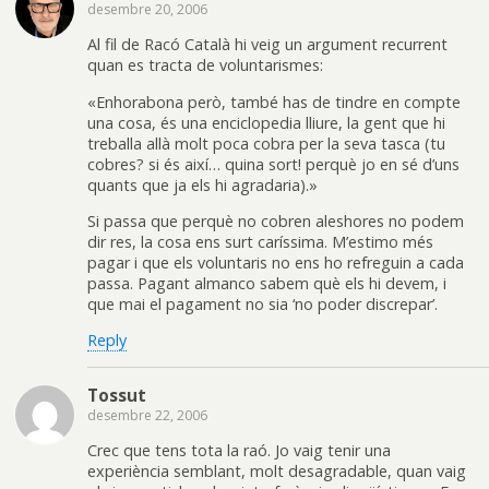
desembre 20, 2006
Al fil de Racó Català hi veig un argument recurrent
quan es tracta de voluntarismes:
«Enhorabona però, també has de tindre en compte
una cosa, és una enciclopedia lliure, la gent que hi
treballa allà molt poca cobra per la seva tasca (tu
cobres? si és així… quina sort! perquè jo en sé d’uns
quants que ja els hi agradaria).»
Si passa que perquè no cobren aleshores no podem
dir res, la cosa ens surt caríssima. M’estimo més
pagar i que els voluntaris no ens ho refreguin a cada
passa. Pagant almanco sabem què els hi devem, i
que mai el pagament no sia ‘no poder discrepar’.
Reply
Tossut
desembre 22, 2006
Crec que tens tota la raó. Jo vaig tenir una
experiència semblant, molt desagradable, quan vaig