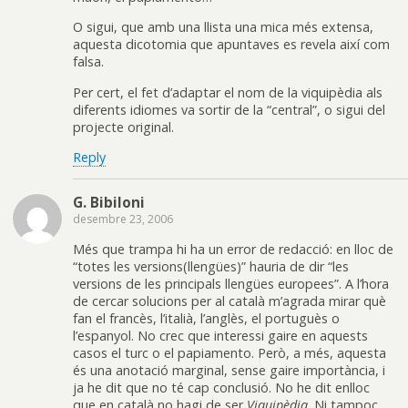
O sigui, que amb una llista una mica més extensa,
aquesta dicotomia que apuntaves es revela així com
falsa.
Per cert, el fet d’adaptar el nom de la viquipèdia als
diferents idiomes va sortir de la “central”, o sigui del
projecte original.
Reply
G. Bibiloni
desembre 23, 2006
Més que trampa hi ha un error de redacció: en lloc de
“totes les versions(llengües)” hauria de dir “les
versions de les principals llengües europees”. A l’hora
de cercar solucions per al català m’agrada mirar què
fan el francès, l’italià, l’anglès, el portuguès o
l’espanyol. No crec que interessi gaire en aquests
casos el turc o el papiamento. Però, a més, aquesta
és una anotació marginal, sense gaire importància, i
ja he dit que no té cap conclusió. No he dit enlloc
que en català no hagi de ser
Viquipèdia
. Ni tampoc