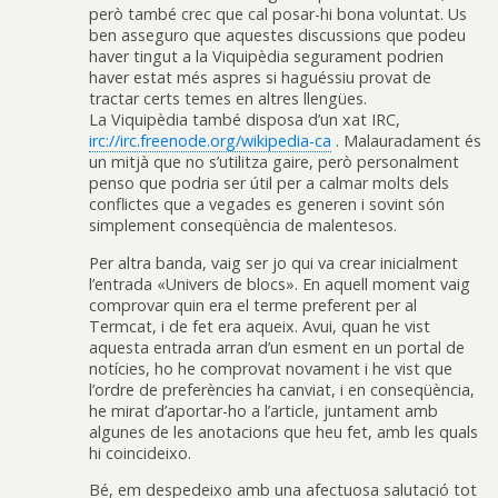
però també crec que cal posar-hi bona voluntat. Us
ben asseguro que aquestes discussions que podeu
haver tingut a la Viquipèdia segurament podrien
haver estat més aspres si haguéssiu provat de
tractar certs temes en altres llengües.
La Viquipèdia també disposa d’un xat IRC,
irc://irc.freenode.org/wikipedia-ca
. Malauradament és
un mitjà que no s’utilitza gaire, però personalment
penso que podria ser útil per a calmar molts dels
conflictes que a vegades es generen i sovint són
simplement conseqüència de malentesos.
Per altra banda, vaig ser jo qui va crear inicialment
l’entrada «Univers de blocs». En aquell moment vaig
comprovar quin era el terme preferent per al
Termcat, i de fet era aqueix. Avui, quan he vist
aquesta entrada arran d’un esment en un portal de
notícies, ho he comprovat novament i he vist que
l’ordre de preferències ha canviat, i en conseqüència,
he mirat d’aportar-ho a l’article, juntament amb
algunes de les anotacions que heu fet, amb les quals
hi coincideixo.
Bé, em despedeixo amb una afectuosa salutació tot