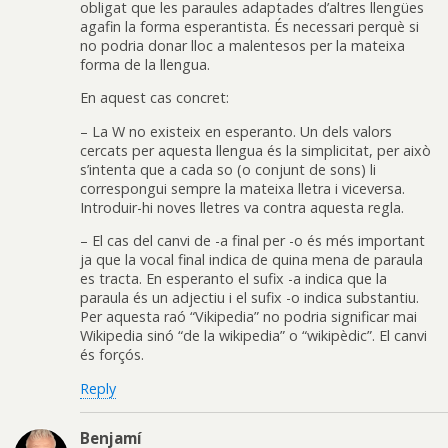
obligat que les paraules adaptades d’altres llengües
agafin la forma esperantista. És necessari perquè si
no podria donar lloc a malentesos per la mateixa
forma de la llengua.
En aquest cas concret:
– La W no existeix en esperanto. Un dels valors
cercats per aquesta llengua és la simplicitat, per això
s’intenta que a cada so (o conjunt de sons) li
correspongui sempre la mateixa lletra i viceversa.
Introduir-hi noves lletres va contra aquesta regla.
– El cas del canvi de -a final per -o és més important
ja que la vocal final indica de quina mena de paraula
es tracta. En esperanto el sufix -a indica que la
paraula és un adjectiu i el sufix -o indica substantiu.
Per aquesta raó “Vikipedia” no podria significar mai
Wikipedia sinó “de la wikipedia” o “wikipèdic”. El canvi
és forçós.
Reply
Benjamí