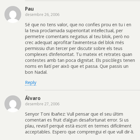
Pau
desembre 26, 2006
Sé que no tens valor, que no confies prou en tu i en
la teva proclamada superioritat intel·lectual, per
permetre comentaris negatius al teu blok, però no
crec adequat aprofitar l’avinentesa del blok més
permissiu d’un tercer per discutir sobre els teus
complexes d’inferioritat. Tu mateix et retrates quan
contestes amb tan poca dignitat. Els psicòlegs tenen
noms en llatí per això que et passa. Que passis un
bon Nadal.
Reply
Álvaro
desembre 27, 2006
Senyor Toni Ibañez: Vull pensar que el seu últim
comentari es fruit d’algun desafortunat error. Si us
plau, revisi’l perquè està escrit en termes difícilment
acceptables. Espero que comprengui el que vull dir-li.