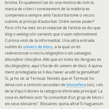
broma. En qualsevol cas és una mostra de com la
manca de criteri i coneixement de la matèria es
compenetra sempre amb l’autoritarisme o recurs
submís al principi d’autoritat. Ordre sense poder?
Però n’hi ha més: en el redactat de l’article es diu que
blog
o
weblog
són variants que s’usen
informalment
.
Curiosa visió de la informalitat. Una altra entrada
sublim és
univers de blocs
, a la qual un és
redireccionat si escriu
blogosfera
o els salvatges
blocosfera
i
blocsfera
. Allò que en totes les llengües es
diu
blogosfera
, aquí s’ha de dir
univers de blocs
. A quina
ment privilegiada se li deu haver acudit la genialitat?
Sí, ja ho sé: al Termcat. Només que el Termcat ho
dóna com a sinònim secundari de
blocosfera
(sic), i els
de la Viqui li donen la categoria d’entrada principal. La
cosa es defineix com “la comunitat d’un grup de blocs i
els seus blocaires”. Blocaires: quina altra! Si haguessin