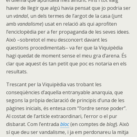
el dilema que apuntava més amunt. Fins i tot vaig
haver de llegir que algú havia pensat que jo podria ser
un
vàndal
, un dels termes de l’argot de la casa (junt
amb
vandalisme
) usat en relació als qui aprofiten
l’enciclopèdia per a fer propaganda de les seves idees.
Això –sobretot el meu desconcert davant les
qüestions procedimentals– va fer que la Viquipèdia
hagi quedat de moment sense el meu gra d’arena. És
clar que aquest és tan petit que poc es notaria en els
resultats.
Trescant per la Viquipèdia vas trobant les
conseqüències d’aquella entranyable anarquia, que
segons la pròpia declaració de principis d’una de les
pàgines inicials, és entesa com “l’ordre sense poder”.
Al costat de l’article extraordinari, l’error o el pur
disbarat. Com l’entrada
bloc
(en comptes de
blog
). Això
sí que deu ser vandalisme, i ja em perdonareu la mitja