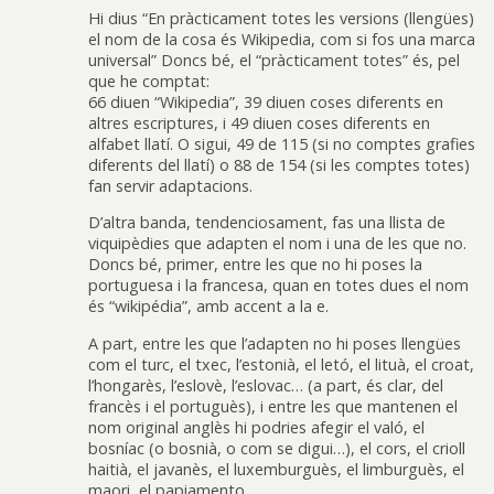
Hi dius “En pràcticament totes les versions (llengües)
el nom de la cosa és Wikipedia, com si fos una marca
universal” Doncs bé, el “pràcticament totes” és, pel
que he comptat:
66 diuen “Wikipedia”, 39 diuen coses diferents en
altres escriptures, i 49 diuen coses diferents en
alfabet llatí. O sigui, 49 de 115 (si no comptes grafies
diferents del llatí) o 88 de 154 (si les comptes totes)
fan servir adaptacions.
D’altra banda, tendenciosament, fas una llista de
viquipèdies que adapten el nom i una de les que no.
Doncs bé, primer, entre les que no hi poses la
portuguesa i la francesa, quan en totes dues el nom
és “wikipédia”, amb accent a la e.
A part, entre les que l’adapten no hi poses llengües
com el turc, el txec, l’estonià, el letó, el lituà, el croat,
l’hongarès, l’eslovè, l’eslovac… (a part, és clar, del
francès i el portuguès), i entre les que mantenen el
nom original anglès hi podries afegir el való, el
bosníac (o bosnià, o com se digui…), el cors, el crioll
haitià, el javanès, el luxemburguès, el limburguès, el
maori, el papiamento…