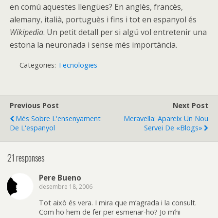
en comú aquestes llengües? En anglès, francès,
alemany, italià, portuguès i fins i tot en espanyol és
Wikipedia
. Un petit detall per si algú vol entretenir una
estona la neuronada i sense més importància.
Categories:
Tecnologies
Previous Post
Next Post
Més Sobre L'ensenyament
Meravella: Apareix Un Nou
De L'espanyol
Servei De «blogs»
21 responses
Pere Bueno
desembre 18, 2006
Tot això és vera. I mira que m’agrada i la consult.
Com ho hem de fer per esmenar-ho? Jo m’hi