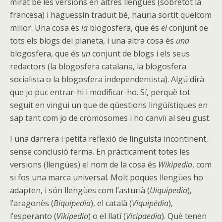
mirat bé les versions en altres llengües (sobretot la
francesa) i haguessin traduït bé, hauria sortit quelcom
millor. Una cosa és
la
blogosfera, que és
el
conjunt de
tots els blogs del planeta, i una altra cosa és
una
blogosfera, que és
un
conjunt de blogs i els seus
redactors (la blogosfera catalana, la blogosfera
socialista o la blogosfera independentista). Algú dirà
que jo puc entrar-hi i modificar-ho. Sí, perquè tot
seguit en vingui un que de qüestions lingüístiques en
sap tant com jo de cromosomes i ho canviï al seu gust.
I una darrera i petita reflexió de lingüista incontinent,
sense conclusió ferma. En pràcticament totes les
versions (llengües) el nom de la cosa és
Wikipedia
, com
si fos una marca universal. Molt poques llengües ho
adapten, i són llengües com l’asturià (
Uiquipedia
),
l’aragonès (
Biquipedia
), el català (
Viquipèdia
),
l’esperanto (
Vikipedio
) o el llatí (
Vicipaedia
). Què tenen