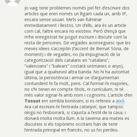
Jo vaig tenir problemes només pel fet d’escriure dos
articles que eren només un lligam cada un, amb IP,
encara sense usuari. Me’ls van fulminar
immediatament i llestos. Un d’ells, ara és un article
com cal, l’altre encara no existeix. Però d’ençà que
m’he enregistrat he pogut escriure i discutir com la
resta de persones. De vegades aconseguesc que les
meves idees s’acceptin (l’accent de Bernat Sòria, de
moment) i de vegades, no (la impugnació de la
categorització dels catalans en ”catalans”,
”valencians” i ”balears” costarà setmanes o anys),
igual que a qualsevol altra banda. No hi ha autoritat
última, la persistència i armar-se d’argumentari
contundent hi fa molt, pens. Cal formar-hi majories,
no s’hi tenen en compte títols, ni currículum, ni té
més valor signar-hi amb nom i cognoms. L’article d’en
Tossut
em sembla boníssim, si es refereix a
això
.
Ara cal escriure-hi l’entrada
catanyol
, que tampoc
ningú no l’esborrarà, si s’ajusta a l’estil de la casa, i
donarà molta molta llum. A la taverna ara mateix es
discuteix si els topònims occitans han de tenir
l’entrada principal en francès, no us ho perdeu.