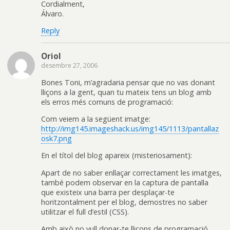
Cordialment,
Álvaro.
Reply
Oriol
desembre 27, 2006
Bones Toni, m’agradaria pensar que no vas donant
lliçons a la gent, quan tu mateix tens un blog amb
els erros més comuns de programació:
Com veiem a la següent imatge:
http://img145.imageshack.us/img145/1113/pantallaz
osk7.png
En el títol del blog apareix (misteriosament):
Apart de no saber enllaçar correctament les imatges,
també podem observar en la captura de pantalla
que existeix una barra per desplaçar-te
horitzontalment per el blog, demostres no saber
utilitzar el full d’estil (CSS).
Amb això no vull donar-te lliçons de programació,