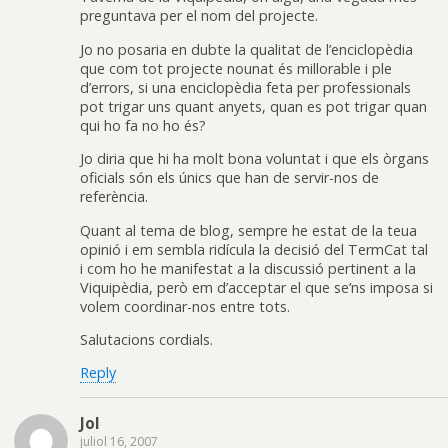
preguntava per el nom del projecte.
Jo no posaria en dubte la qualitat de l’enciclopèdia
que com tot projecte nounat és millorable i ple
d’errors, si una enciclopèdia feta per professionals
pot trigar uns quant anyets, quan es pot trigar quan
qui ho fa no ho és?
Jo diria que hi ha molt bona voluntat i que els òrgans
oficials són els únics que han de servir-nos de
referència.
Quant al tema de blog, sempre he estat de la teua
opinió i em sembla ridícula la decisió del TermCat tal
i com ho he manifestat a la discussió pertinent a la
Viquipèdia, però em d’acceptar el que se’ns imposa si
volem coordinar-nos entre tots.
Salutacions cordials.
Reply
Jol
juliol 16, 2007