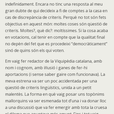
indefinidament. Encara no tinc una resposta al meu
gran dubte de qui decideix a fi de comptes a la casa en
cas de discrepància de criteris. Perquè no tot són fets
objectius en aquest món: moltes coses són qüestió de
criteris. Moltes?, què dic?: moltíssimes. Si la cosa acaba
en votacions, cal tenir en compte que la qualitat final
no depèn del fet que es procedeixi “democràticament”
sinó de quins són els qui voten.
Em vaig fer redactor de la Viquipèdia catalana, amb
nom i cognom, amb il·lusió i ganes de fer-hi
aportacions (i sense saber gaire com funcionava). La
meva estrena va ser un poc accidentada per una
qüestió de criteris lingüístics, unida a un petit
malentès. La forma en què vaig posar uns topònims
mallorquins va ser esmenada tot d’una i va donar lloc
a una discussió que va fer emergir amb tota la cruesa