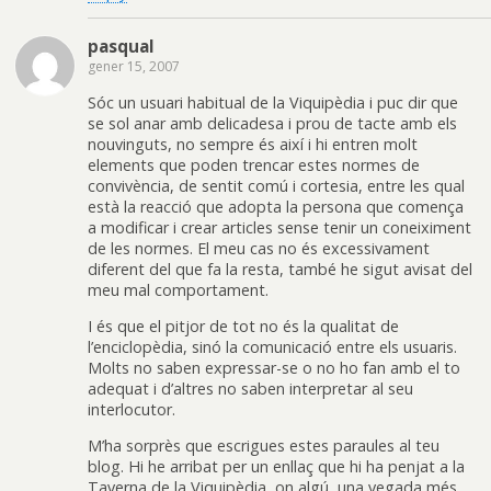
pasqual
gener 15, 2007
Sóc un usuari habitual de la Viquipèdia i puc dir que
se sol anar amb delicadesa i prou de tacte amb els
nouvinguts, no sempre és així i hi entren molt
elements que poden trencar estes normes de
convivència, de sentit comú i cortesia, entre les qual
està la reacció que adopta la persona que comença
a modificar i crear articles sense tenir un coneiximent
de les normes. El meu cas no és excessivament
diferent del que fa la resta, també he sigut avisat del
meu mal comportament.
I és que el pitjor de tot no és la qualitat de
l’enciclopèdia, sinó la comunicació entre els usuaris.
Molts no saben expressar-se o no ho fan amb el to
adequat i d’altres no saben interpretar al seu
interlocutor.
M’ha sorprès que escrigues estes paraules al teu
blog. Hi he arribat per un enllaç que hi ha penjat a la
Taverna de la Viquipèdia, on algú, una vegada més