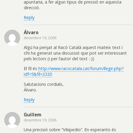
apuntaria, a fer algun tipus de pressió en aquesta
direcció.
Reply
Álvaro
desembre 19, 2006
Algú ha penjat al Racó Català aquest mateix text i
s’hi ha generat una discussió que pot ser interessant
pels lectors (i per l’autor del text :-))
El fil és
http://www.racocatala.cat/forum/llegir.php?
idf=5&fil=2320
Salutacions cordials,
Álvaro.
Reply
Guillem
desembre 19, 2006
Una precisió sobre “Vikipedio”. En esperanto és