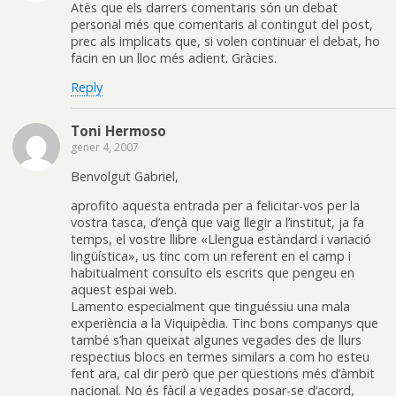
Atès que els darrers comentaris són un debat
personal més que comentaris al contingut del post,
prec als implicats que, si volen continuar el debat, ho
facin en un lloc més adient. Gràcies.
Reply
Toni Hermoso
gener 4, 2007
Benvolgut Gabriel,
aprofito aquesta entrada per a felicitar-vos per la
vostra tasca, d’ençà que vaig llegir a l’institut, ja fa
temps, el vostre llibre «Llengua estàndard i variació
lingüística», us tinc com un referent en el camp i
habitualment consulto els escrits que pengeu en
aquest espai web.
Lamento especialment que tinguéssiu una mala
experiència a la Viquipèdia. Tinc bons companys que
també s’han queixat algunes vegades des de llurs
respectius blocs en termes similars a com ho esteu
fent ara, cal dir però que per qüestions més d’àmbit
nacional. No és fàcil a vegades posar-se d’acord,