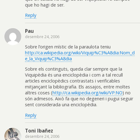
que ho hagi de ser.
Reply
Pau
desembre 24, 2006
Sobre l’origen místic de la paraulota teniu
http://ca.wikipedia.org/wiki/Viquip%C3%A8dia:Nom_d
e_la_Viquip%C3%A8dia
Sobre els continguts, queda clar sempre que la
Viquipèdia és una enciclopèdia i com a tal recull
articles enciclopèdics contrastats i verificables
mitjançant la bibliografia. Els assajos, entre moltes
altres coses (
http://ca.wikipedia.org/wiki/VP:NO
) no
són admesos. Això fa que no degeneri i pugui seguir
sent considerada una enciclopèdia.
Reply
Toni Ibañez
desembre 24, 2006