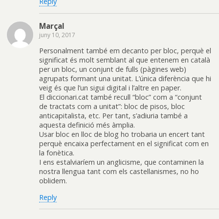
Reply
Marçal
juny 10, 2017
Personalment també em decanto per bloc, perquè el
significat és molt semblant al que entenem en català
per un bloc, un conjunt de fulls (pàgines web)
agrupats formant una unitat. L’única diferència que hi
veig és que l’un sigui digital i l’altre en paper.
El diccionari.cat també recull “bloc” com a “conjunt
de tractats com a unitat”: bloc de pisos, bloc
anticapitalista, etc. Per tant, s’adiuria també a
aquesta definició més àmplia.
Usar bloc en lloc de blog ho trobaria un encert tant
perquè encaixa perfectament en el significat com en
la fonètica.
I ens estalviaríem un anglicisme, que contaminen la
nostra llengua tant com els castellanismes, no ho
oblidem.
Reply