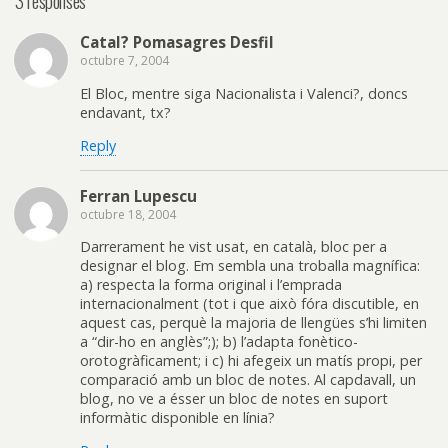
3 responses
Catal? Pomasagres Desfil
octubre 7, 2004
El Bloc, mentre siga Nacionalista i Valenci?, doncs
endavant, tx?
Reply
Ferran Lupescu
octubre 18, 2004
Darrerament he vist usat, en català, bloc per a
designar el blog. Em sembla una troballa magnífica:
a) respecta la forma original i l’emprada
internacionalment (tot i que això fóra discutible, en
aquest cas, perquè la majoria de llengües s’hi limiten
a “dir-ho en anglès”;); b) l’adapta fonètico-
orotogràficament; i c) hi afegeix un matís propi, per
comparació amb un bloc de notes. Al capdavall, un
blog, no ve a ésser un bloc de notes en suport
informàtic disponible en línia?