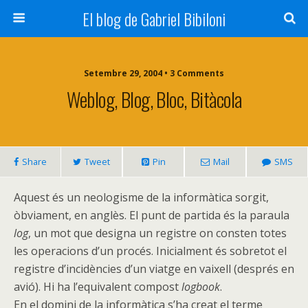
El blog de Gabriel Bibiloni
Setembre 29, 2004 • 3 Comments
Weblog, Blog, Bloc, Bitàcola
Share
Tweet
Pin
Mail
SMS
Aquest és un neologisme de la informàtica sorgit,
òbviament, en anglès. El punt de partida és la paraula
log
, un mot que designa un registre on consten totes
les operacions d’un procés. Inicialment és sobretot el
registre d’incidències d’un viatge en vaixell (després en
avió). Hi ha l’equivalent compost
logbook
.
En el domini de la informàtica s’ha creat el terme