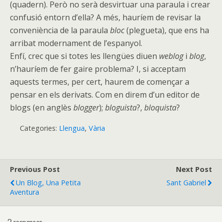
(quadern). Però no serà desvirtuar una paraula i crear
confusió entorn d’ella? A més, hauríem de revisar la
conveniència de la paraula
bloc
(plegueta), que ens ha
arribat modernament de l’espanyol.
Enfí, crec que si totes les llengües diuen
weblog
i
blog
,
n’hauríem de fer gaire problema? I, si acceptam
aquests termes, per cert, haurem de començar a
pensar en els derivats. Com en direm d’un editor de
blogs (en anglès
blogger
);
bloguista
?,
bloquista
?
Categories:
Llengua
,
Vària
Previous Post
Next Post
Un Blog, Una Petita
Sant Gabriel
Aventura