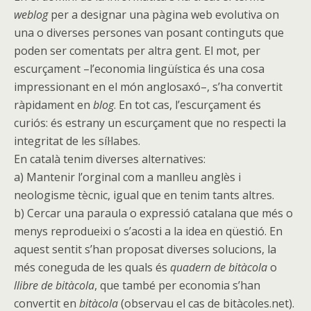
weblog
per a designar una pàgina web evolutiva on
una o diverses persones van posant continguts que
poden ser comentats per altra gent. El mot, per
escurçament –l’economia lingüística és una cosa
impressionant en el món anglosaxó–, s’ha convertit
ràpidament en
blog
. En tot cas, l’escurçament és
curiós: és estrany un escurçament que no respecti la
integritat de les síl·labes.
En català tenim diverses alternatives:
a) Mantenir l’orginal com a manlleu anglès i
neologisme tècnic, igual que en tenim tants altres.
b) Cercar una paraula o expressió catalana que més o
menys reprodueixi o s’acosti a la idea en qüestió. En
aquest sentit s’han proposat diverses solucions, la
més coneguda de les quals és
quadern de bitàcola
o
llibre de bitàcola
, que també per economia s’han
convertit en
bitàcola
(observau el cas de bitàcoles.net).