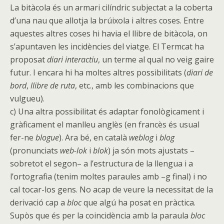
La bitàcola és un armari cilíndric subjectat a la coberta
d’una nau que allotja la brúixola i altres coses. Entre
aquestes altres coses hi havia el llibre de bitàcola, on
s’apuntaven les incidències del viatge. El Termcat ha
proposat
diari interactiu
, un terme al qual no veig gaire
futur. I encara hi ha moltes altres possibilitats (
diari de
bord
,
llibre de ruta
, etc., amb les combinacions que
vulgueu).
c) Una altra possibilitat és adaptar fonològicament i
gràficament el manlleu anglès (en francès és usual
fer-ne
blogue
). Ara bé, en català
weblog
i
blog
(pronunciats
web-lok
i
blok
) ja són mots ajustats –
sobretot el segon– a l’estructura de la llengua i a
l’ortografia (tenim moltes paraules amb –g final) i no
cal tocar-los gens. No acap de veure la necessitat de la
derivació cap a
bloc
que algú ha posat en pràctica.
Supòs que és per la coincidència amb la paraula
bloc