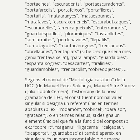
“portaeines”, “escuradents”, “portaescuradents”,
“portafarcells”, “portafeixos”, “portafileres”,
“portafils”, “mataaranyes”, “mataespurnes”,
“matafaves”, “escuraxemeneis”, “escurabutxaques”,
“escuraorelles”, “arrencaqueixals”, “enterramorts”,
“guardaespatlles”, “ploramiques”, “tastaolletes”,
“somiatruites”, “perdonavides”, “llepafils”,
“comptagotes”, “muntacàrregues”, “trencanous”,
“obrellaunes”, “rentaplats” (si bé crec que seria més
genuí “rentavaixella”), “parallamps”, “guardajoies”,
“espanta-sogres”, “pesacartes”, “tiralínies”,
“guardamobles”, “trencacolls”, “cobreobjectes”, …
Segons el manual de “Morfologia catalana” de la
UOC (de Manuel Pérez Saldanya, Manuel Sifre Gómez
i Júlia Todolí Cercera) i l’esborrany de la nova
gramàtica de l’IEC, el constituent nominal va en
singular si designa un referent únic en termes
absoluts (p. ex.: “rodamón”, “cobricel”, “para-sol”,
“gratacel”), o en termes relatius, si designa un
element únic pel que fa a la funció del compost (p.
ex.: “cobrellit”, “caganiu”, “lligacama”, “calçapeu”,
“picaporta”, “guardabosc”); i també apareix en
singular si és un nom incomptable o de massa