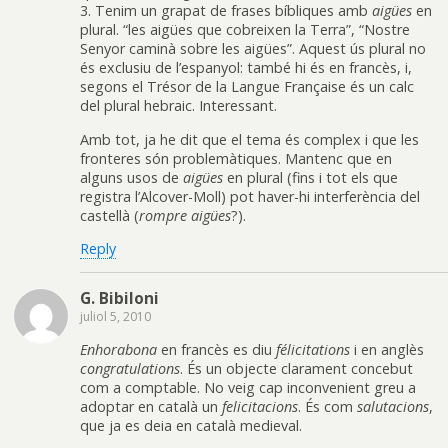
3. Tenim un grapat de frases bíbliques amb
aigües
en
plural. “les aigües que cobreixen la Terra”, “Nostre
Senyor caminà sobre les aigües”. Aquest ús plural no
és exclusiu de l’espanyol: també hi és en francès, i,
segons el Trésor de la Langue Française és un calc
del plural hebraic. Interessant.
Amb tot, ja he dit que el tema és complex i que les
fronteres són problemàtiques. Mantenc que en
alguns usos de
aigües
en plural (fins i tot els que
registra l’Alcover-Moll) pot haver-hi interferència del
castellà (
rompre aigües
?).
Reply
G. Bibiloni
juliol 5, 2010
Enhorabona
en francès es diu
félicitations
i en anglès
congratulations
. És un objecte clarament concebut
com a comptable. No veig cap inconvenient greu a
adoptar en català un
felicitacions
. És com
salutacions
,
que ja es deia en català medieval.