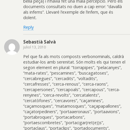
bella peça) i n’havia fet una mala percepció. Però els
documents consultats no duen a cap error: “davallà
als inferns”. Llevaré l’exemple de l’infern, que és
dolent.
Reply
Sebastià Salvà
juliol 13, 2010
Pel que fa als mots composts verbonominals, caldrà
estudiar-los amb serenitat. Són molts els qui tenen el
segon element en plural: “torrapipes”, “pelacanyes”,
“mata-rates”, “pescamines”, “buscagatoses”,
“cercabregues”, “cercadits”, “voltadits”,
“cercafresses”, “cerca-renous”, “cerca-raons”,
“cercapersones”, “cercapoals”, “cercapous”, “cerca-
renyines”, “cerca-revolts”, “cercatalents”,
“cercatòfones”, “cercavores”, “caçamines”,
“caçamosques”, “matamosques”, “caçapapallones”,
“caçatorpediners”, “portaaeronaus”, “portaavions”,
“portabroques”, “portacarbons”,
“portaescombretes”, “portacigar(ret(e))s”,
“portaclaus”, “portaclips”, “portadocuments”,