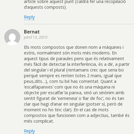
article sobre aquest punt (caldrà fer una recopilació
d’aquests composts).
Reply
Bernat
juliol 13, 2010
Els mots compostos que donen nom a màquines i
estris, normalment són mots més moderns. En
aquest tipus de paraules pens que és relativament
més fàcil de detectar la interferència, és a dir, a partir
del singular i el plural (rentamans crec que seria bo
perquè sempre es renten totes 2 mans, igual que
peus,dits…), com tu bé has comentat. Quant a
‘escalfapanxes’ com que no és una màquina ni
objecte per escalfar la panxa, sinó un sinònim amb
sentit figurat de ‘xemeneia’ o ‘llar de foc’, no és tan
clar que hagi d’anar en singular (potser sí, però de
moment no ho tinc clar). En el cas de mots
compostos que funcionen com a adjectius, també és
més complicat.
Reply