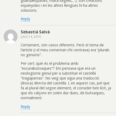
guardaespatles, mata-segells,…). Són creacions
espanyoles i en les altres llengües hi ha altres
solucions.
Reply
Sebastià Salvà
juliol 14, 2010
Certament, són casos diferents. Però el tema de
l’article (i el meu comentari s’hi centrava) era “plurals
no genuïns”.
Per cert: quin és el problema amb
“escurabutxaques”? Em pensava que era un
neologisme genuí per a substituir el castellà
“tragaperras”. No veig que sigui una traducció
(lèxica) directa del castellà. I, en aquest cas, pel que
fa al plural del segon element, el consider ben lícit, ja
que els calçons en solen dur dues, de butxaques,
normalment.
Reply