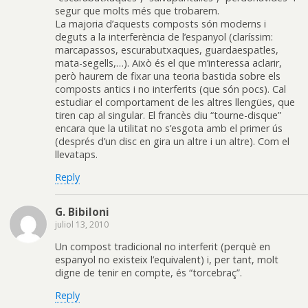
segur que molts més que trobarem.
La majoria d’aquests composts són moderns i
deguts a la interferència de l’espanyol (claríssim:
marcapassos, escurabutxaques, guardaespatles,
mata-segells,…). Això és el que m’interessa aclarir,
però haurem de fixar una teoria bastida sobre els
composts antics i no interferits (que són pocs). Cal
estudiar el comportament de les altres llengües, que
tiren cap al singular. El francès diu “tourne-disque”
encara que la utilitat no s’esgota amb el primer ús
(després d’un disc en gira un altre i un altre). Com el
llevataps.
Reply
G. Bibiloni
juliol 13, 2010
Un compost tradicional no interferit (perquè en
espanyol no existeix l’equivalent) i, per tant, molt
digne de tenir en compte, és “torcebraç”.
Reply