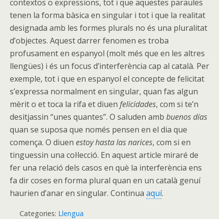
contextos o expressions, tot i que aquestes paraules
tenen la forma bàsica en singular i tot i que la realitat
designada amb les formes plurals no és una pluralitat
d’objectes. Aquest darrer fenomen es troba
profusament en espanyol (molt més que en les altres
llengües) i és un focus d’interferència cap al català. Per
exemple, tot i que en espanyol el concepte de felicitat
s’expressa normalment en singular, quan fas algun
mèrit o et toca la rifa et diuen
felicidades
, com si te’n
desitjassin “unes quantes”. O saluden amb
buenos días
quan se suposa que només pensen en el dia que
comença. O diuen
estoy hasta las narices
, com si en
tinguessin una col·lecció. En aquest article miraré de
fer una relació dels casos en què la interferència ens
fa dir coses en forma plural quan en un català genuí
haurien d’anar en singular. Continua
aquí
.
Categories:
Llengua