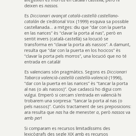
deixen es
nassos
.
Es
Diccionari avançat català-castellà castellano-
catalán
de s’editorial Vox (1999) esquiva sa possible
castellanada… a mitges: diu que “dar con la puerta
en las narices” ès “clavar la porta al nas”, però en
sentit invers (català-castellà) sa locució se
transforma en “clavar la porta als nassos”. A damunt,
resulta que “dar con la puerta en los hocicos” ès
“clavar la porta pels morros”, una locució que no té
entrada en català!
Es valencians són pragmàtics. Segons es
Diccionari
Tabarca valencià-castellà castellà-valencià
(1996),
“dar con la puerta en las narices” ès “tancar la porta
al nas (o als nassos)”. Que cadascú ho digui com
vulgui. Emperò si cercam s’entrada en valencià hi
trobarem una sorpresa: “tancar la porta al nas (o
pels nassos)”. Curiós tractament de ses preposicions:
ara resulta que
nas
ha de menester
a
, però
nassos
va
amb
per
!
Si comparam es recursos limitadíssims des
lexicògrafs des segle XIX amb es recursos