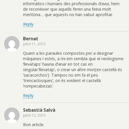
informàtics i humans des professionals d’avui, hem
de reconèixer que aquells feren una feina molt
meritòria… que aquests no han sabut aprofitar.
Reply
Bernat
juliol 11, 2010
Quant a les paraules compostes per a designar
màquines i estris, a mi em sembla que el neologisme
‘llevataps’ hauria d’anar en tot cas en
singular:’llevatap’, o crear un altre mot(en castellà és
‘sacacorchos’). Tampoc no em fa el pes
‘trencaclosques’, on és evident el castellà
‘rompecabezas’.
Reply
Sebastià Salvà
juliol 12, 2010
Bon article.