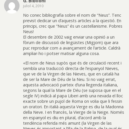
G. Bibiloni
juliol 4, 2010
No conec bibliografia sobre el nom de “Neus”. Tenc
previst dedicar un d’aquests articles a la qüestió. En
principi, crec que “Neus” és un castellanisme. Pobres
Neus!
El desembre de 2002 vaig enviar una opinió a un
fòrum de discussió de lingüistes (Migjorn) que ara
puc reproduir com a avançament de l’article. Caldrà
ampliar-ho i potser matisar alguna cosa.
«El nom de Neus supòs que és de circulació recent i
sembla una traducció directa de l’espanyol Nieves,
que ve de la Virgen de las Nieves, que en català ha
de ser la Mare de Déu de la Neu. Si no vaig errat,
aquesta advocació parteix d’una llegenda italiana,
segons la qual la Mare de Déu (se suposa que en el
segle IV) indicà al papa Liberi amb una nevada el lloc
exacte sobre un pujol de Roma on volia que li fessin
un oratori. En italià aquesta Verge es diu la Madonna
della Neve. I en francès, la Vierge de la Neige. Només
en espanyol es diu en plural, d’acord amb la
tendència referida més amunt (la Virgen de las
Nieves és important a l’illa de la Palma, de la qual és