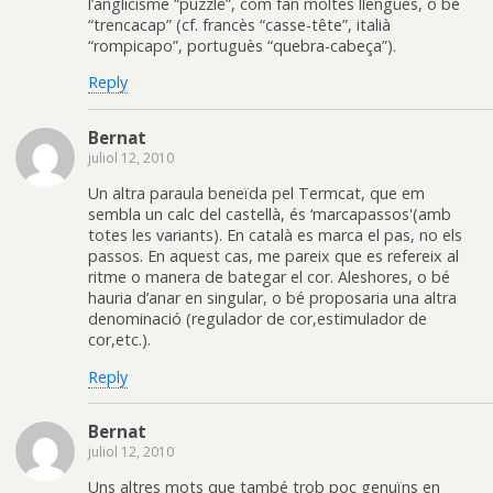
l’anglicisme “puzzle”, com fan moltes llengües, o bé
“trencacap” (cf. francès “casse-tête”, italià
“rompicapo”, portuguès “quebra-cabeça”).
Reply
Bernat
juliol 12, 2010
Un altra paraula beneïda pel Termcat, que em
sembla un calc del castellà, és ‘marcapassos'(amb
totes les variants). En català es marca el pas, no els
passos. En aquest cas, me pareix que es refereix al
ritme o manera de bategar el cor. Aleshores, o bé
hauria d’anar en singular, o bé proposaria una altra
denominació (regulador de cor,estimulador de
cor,etc.).
Reply
Bernat
juliol 12, 2010
Uns altres mots que també trob poc genuïns en