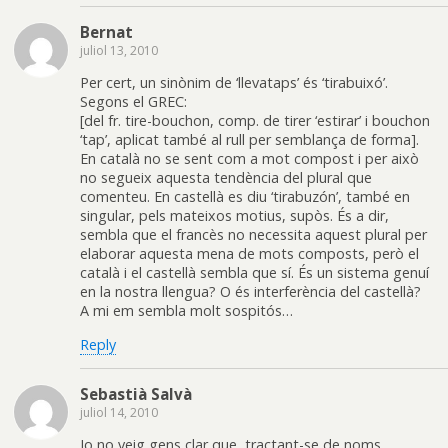
Bernat
juliol 13, 2010
Per cert, un sinònim de ‘llevataps’ és ‘tirabuixó’.
Segons el GREC:
[del fr. tire-bouchon, comp. de tirer ‘estirar’ i bouchon
‘tap’, aplicat també al rull per semblança de forma].
En català no se sent com a mot compost i per això
no segueix aquesta tendència del plural que
comenteu. En castellà es diu ‘tirabuzón’, també en
singular, pels mateixos motius, supòs. És a dir,
sembla que el francès no necessita aquest plural per
elaborar aquesta mena de mots composts, però el
català i el castellà sembla que sí. És un sistema genuí
en la nostra llengua? O és interferència del castellà?
A mi em sembla molt sospitós…
Reply
Sebastià Salvà
juliol 14, 2010
Jo no veig gens clar que, tractant-se de noms