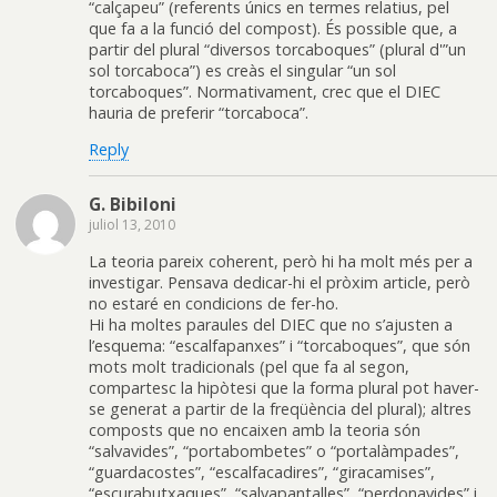
“calçapeu” (referents únics en termes relatius, pel
que fa a la funció del compost). És possible que, a
partir del plural “diversos torcaboques” (plural d'”un
sol torcaboca”) es creàs el singular “un sol
torcaboques”. Normativament, crec que el DIEC
hauria de preferir “torcaboca”.
Reply
G. Bibiloni
juliol 13, 2010
La teoria pareix coherent, però hi ha molt més per a
investigar. Pensava dedicar-hi el pròxim article, però
no estaré en condicions de fer-ho.
Hi ha moltes paraules del DIEC que no s’ajusten a
l’esquema: “escalfapanxes” i “torcaboques”, que són
mots molt tradicionals (pel que fa al segon,
compartesc la hipòtesi que la forma plural pot haver-
se generat a partir de la freqüència del plural); altres
composts que no encaixen amb la teoria són
“salvavides”, “portabombetes” o “portalàmpades”,
“guardacostes”, “escalfacadires”, “giracamises”,
“escurabutxaques”, “salvapantalles”, “perdonavides” i