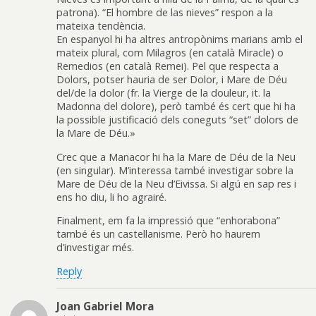
patrona). “El hombre de las nieves” respon a la
mateixa tendència.
En espanyol hi ha altres antropònims marians amb el
mateix plural, com Milagros (en català Miracle) o
Remedios (en català Remei). Pel que respecta a
Dolors, potser hauria de ser Dolor, i Mare de Déu
del/de la dolor (fr. la Vierge de la douleur, it. la
Madonna del dolore), però també és cert que hi ha
la possible justificació dels coneguts “set” dolors de
la Mare de Déu.»
Crec que a Manacor hi ha la Mare de Déu de la Neu
(en singular). M’interessa també investigar sobre la
Mare de Déu de la Neu d’Eivissa. Si algú en sap res i
ens ho diu, li ho agrairé.
Finalment, em fa la impressió que “enhorabona”
també és un castellanisme. Però ho haurem
d’investigar més.
Reply
Joan Gabriel Mora