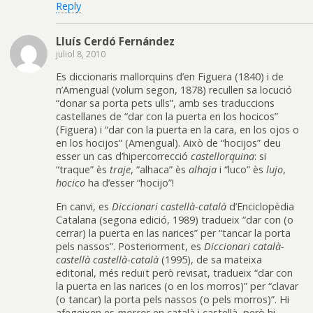
Reply
Lluís Cerdó Fernández
juliol 8, 2010
Es diccionaris mallorquins d’en Figuera (1840) i de
n’Amengual (volum segon, 1878) recullen sa locució
“donar sa porta pets ulls”, amb ses traduccions
castellanes de “dar con la puerta en los hocicos”
(Figuera) i “dar con la puerta en la cara, en los ojos o
en los hocijos” (Amengual). Això de “hocijos” deu
esser un cas d’hipercorrecció
castellorquina
: si
“traque” ès
traje
, “alhaca” ès
alhaja
i “luco” ès
lujo
,
hocico
ha d’esser “hocijo”!
En canvi, es
Diccionari castellà-català
d’Enciclopèdia
Catalana (segona edició, 1989) tradueix “dar con (o
cerrar) la puerta en las narices” per “tancar la porta
pels nassos”. Posteriorment, es
Diccionari català-
castellà castellà-català
(1995), de sa mateixa
editorial, més reduït però revisat, tradueix “dar con
la puerta en las narices (o en los morros)” per “clavar
(o tancar) la porta pels nassos (o pels morros)”. Hi
afegeixen es
morros
en català i castellà, però hi