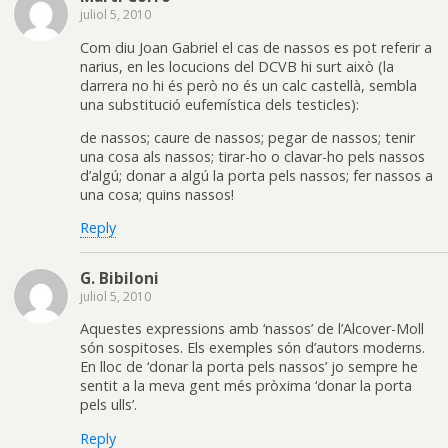
juliol 5, 2010
Com diu Joan Gabriel el cas de nassos es pot referir a
narius, en les locucions del DCVB hi surt això (la
darrera no hi és però no és un calc castellà, sembla
una substitució eufemística dels testicles):
de nassos; caure de nassos; pegar de nassos; tenir
una cosa als nassos; tirar-ho o clavar-ho pels nassos
d’algú; donar a algú la porta pels nassos; fer nassos a
una cosa; quins nassos!
Reply
G. Bibiloni
juliol 5, 2010
Aquestes expressions amb ‘nassos’ de l’Alcover-Moll
són sospitoses. Els exemples són d’autors moderns.
En lloc de ‘donar la porta pels nassos’ jo sempre he
sentit a la meva gent més pròxima ‘donar la porta
pels ulls’.
Reply