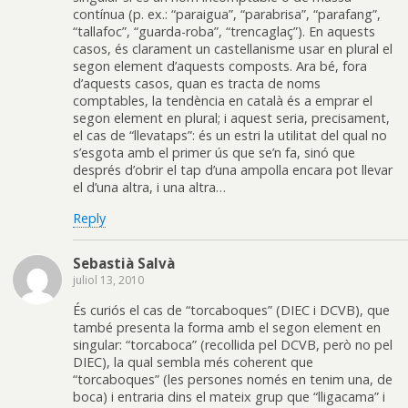
contínua (p. ex.: “paraigua”, “parabrisa”, “parafang”,
“tallafoc”, “guarda-roba”, “trencaglaç”). En aquests
casos, és clarament un castellanisme usar en plural el
segon element d’aquests composts. Ara bé, fora
d’aquests casos, quan es tracta de noms
comptables, la tendència en català és a emprar el
segon element en plural; i aquest seria, precisament,
el cas de “llevataps”: és un estri la utilitat del qual no
s’esgota amb el primer ús que se’n fa, sinó que
després d’obrir el tap d’una ampolla encara pot llevar
el d’una altra, i una altra…
Reply
Sebastià Salvà
juliol 13, 2010
És curiós el cas de “torcaboques” (DIEC i DCVB), que
també presenta la forma amb el segon element en
singular: “torcaboca” (recollida pel DCVB, però no pel
DIEC), la qual sembla més coherent que
“torcaboques” (les persones només en tenim una, de
boca) i entraria dins el mateix grup que “lligacama” i