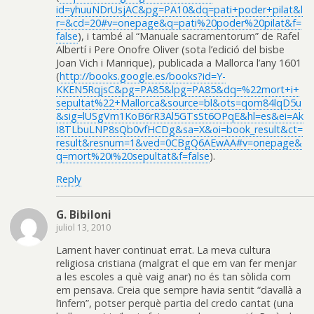
id=yhuuNDrUsjAC&pg=PA10&dq=pati+poder+pilat&l
r=&cd=20#v=onepage&q=pati%20poder%20pilat&f=
false
), i també al “Manuale sacramentorum” de Rafel
Albertí i Pere Onofre Oliver (sota l’edició del bisbe
Joan Vich i Manrique), publicada a Mallorca l’any 1601
(
http://books.google.es/books?id=Y-
KKEN5RqjsC&pg=PA85&lpg=PA85&dq=%22mort+i+
sepultat%22+Mallorca&source=bl&ots=qom84lqD5u
&sig=lUSgVm1KoB6rR3Al5GTsSt6OPqE&hl=es&ei=Ak
I8TLbuLNP8sQb0vfHCDg&sa=X&oi=book_result&ct=
result&resnum=1&ved=0CBgQ6AEwAA#v=onepage&
q=mort%20i%20sepultat&f=false
).
Reply
G. Bibiloni
juliol 13, 2010
Lament haver continuat errat. La meva cultura
religiosa cristiana (malgrat el que em van fer menjar
a les escoles a què vaig anar) no és tan sòlida com
em pensava. Creia que sempre havia sentit “davallà a
l’infern”, potser perquè partia del credo cantat (una