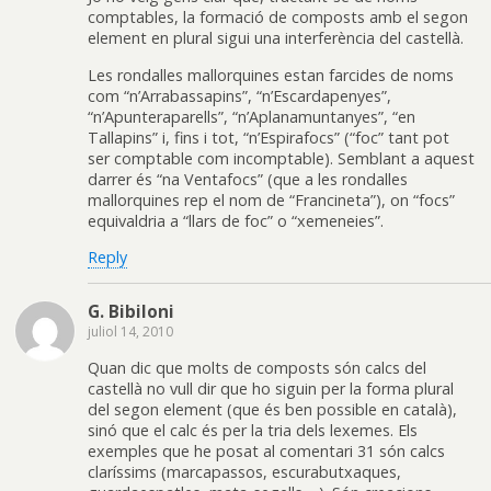
comptables, la formació de composts amb el segon
element en plural sigui una interferència del castellà.
Les rondalles mallorquines estan farcides de noms
com “n’Arrabassapins”, “n’Escardapenyes”,
“n’Apunteraparells”, “n’Aplanamuntanyes”, “en
Tallapins” i, fins i tot, “n’Espirafocs” (“foc” tant pot
ser comptable com incomptable). Semblant a aquest
darrer és “na Ventafocs” (que a les rondalles
mallorquines rep el nom de “Francineta”), on “focs”
equivaldria a “llars de foc” o “xemeneies”.
Reply
G. Bibiloni
juliol 14, 2010
Quan dic que molts de composts són calcs del
castellà no vull dir que ho siguin per la forma plural
del segon element (que és ben possible en català),
sinó que el calc és per la tria dels lexemes. Els
exemples que he posat al comentari 31 són calcs
claríssims (marcapassos, escurabutxaques,