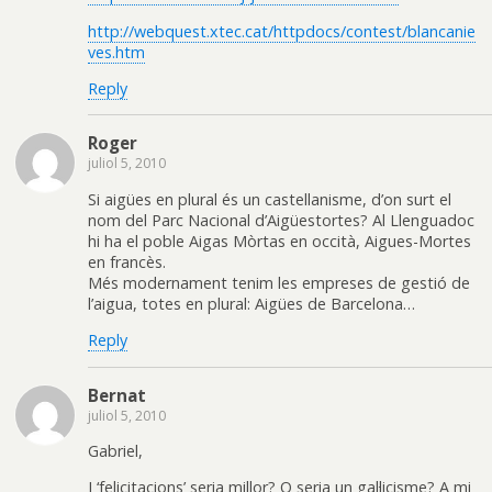
http://webquest.xtec.cat/httpdocs/contest/blancanie
ves.htm
Reply
Roger
juliol 5, 2010
Si aigües en plural és un castellanisme, d’on surt el
nom del Parc Nacional d’Aigüestortes? Al Llenguadoc
hi ha el poble Aigas Mòrtas en occità, Aigues-Mortes
en francès.
Més modernament tenim les empreses de gestió de
l’aigua, totes en plural: Aigües de Barcelona…
Reply
Bernat
juliol 5, 2010
Gabriel,
I ‘felicitacions’ seria millor? O seria un gal·licisme? A mi