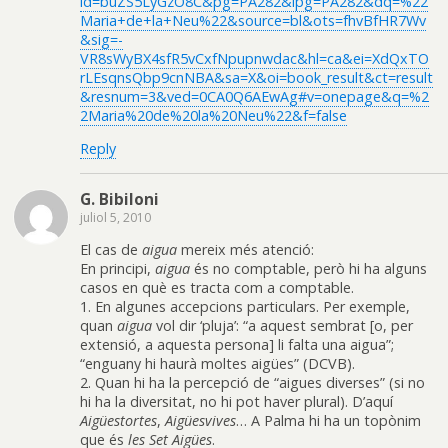
id=buZS5LyGzO8C&pg=PA282&lpg=PA282&dq=%22
Maria+de+la+Neu%22&source=bl&ots=fhvBfHR7Wv
&sig=-
VR8sWyBX4sfR5vCxfNpupnwdac&hl=ca&ei=XdQxTO
rLEsqnsQbp9cnNBA&sa=X&oi=book_result&ct=result
&resnum=3&ved=0CA0Q6AEwAg#v=onepage&q=%2
2Maria%20de%20la%20Neu%22&f=false
Reply
G. Bibiloni
juliol 5, 2010
El cas de
aigua
mereix més atenció:
En principi,
aigua
és no comptable, però hi ha alguns
casos en què es tracta com a comptable.
1. En algunes accepcions particulars. Per exemple,
quan
aigua
vol dir ‘pluja’: “a aquest sembrat [o, per
extensió, a aquesta persona] li falta una aigua”;
“enguany hi haurà moltes aigües” (DCVB).
2. Quan hi ha la percepció de “aigues diverses” (si no
hi ha la diversitat, no hi pot haver plural). D’aquí
Aigüestortes
,
Aigüesvives
… A Palma hi ha un topònim
que és
les Set Aigües
.