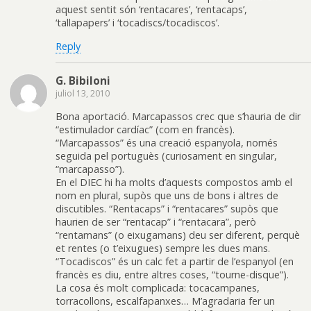
aquest sentit són ‘rentacares’, ‘rentacaps’,
‘tallapapers’ i ‘tocadiscs/tocadiscos’.
Reply
G. Bibiloni
juliol 13, 2010
Bona aportació. Marcapassos crec que s’hauria de dir
“estimulador cardíac” (com en francès).
“Marcapassos” és una creació espanyola, només
seguida pel portuguès (curiosament en singular,
“marcapasso”).
En el DIEC hi ha molts d’aquests compostos amb el
nom en plural, supòs que uns de bons i altres de
discutibles. “Rentacaps” i “rentacares” supòs que
haurien de ser “rentacap” i “rentacara”, però
“rentamans” (o eixugamans) deu ser diferent, perquè
et rentes (o t’eixugues) sempre les dues mans.
“Tocadiscos” és un calc fet a partir de l’espanyol (en
francès es diu, entre altres coses, “tourne-disque”).
La cosa és molt complicada: tocacampanes,
torracollons, escalfapanxes… M’agradaria fer un