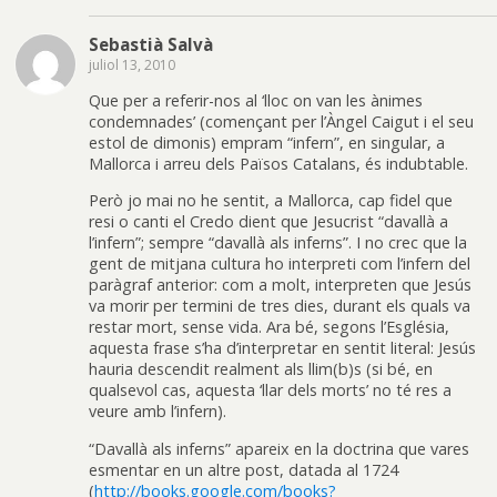
Sebastià Salvà
juliol 13, 2010
Que per a referir-nos al ‘lloc on van les ànimes
condemnades’ (començant per l’Àngel Caigut i el seu
estol de dimonis) empram “infern”, en singular, a
Mallorca i arreu dels Països Catalans, és indubtable.
Però jo mai no he sentit, a Mallorca, cap fidel que
resi o canti el Credo dient que Jesucrist “davallà a
l’infern”; sempre “davallà als inferns”. I no crec que la
gent de mitjana cultura ho interpreti com l’infern del
paràgraf anterior: com a molt, interpreten que Jesús
va morir per termini de tres dies, durant els quals va
restar mort, sense vida. Ara bé, segons l’Església,
aquesta frase s’ha d’interpretar en sentit literal: Jesús
hauria descendit realment als llim(b)s (si bé, en
qualsevol cas, aquesta ‘llar dels morts’ no té res a
veure amb l’infern).
“Davallà als inferns” apareix en la doctrina que vares
esmentar en un altre post, datada al 1724
(
http://books.google.com/books?