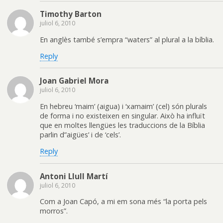
Timothy Barton
juliol 6, 2010
En anglès també s’empra “waters” al plural a la bíblia.
Reply
Joan Gabriel Mora
juliol 6, 2010
En hebreu ‘maim’ (aigua) i ‘xamaim’ (cel) són plurals
de forma i no existeixen en singular. Això ha influït
que en moltes llengües les traduccions de la Bíblia
parlin d”aigües’ i de ‘cels’.
Reply
Antoni Llull Martí
juliol 6, 2010
Com a Joan Capó, a mi em sona més “la porta pels
morros”.