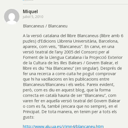
Miquel
juliol 5, 2010
Blancaneus / Blancaneu
A la versió catalana del llibre Blancaneus (llibre amb 6
puzles) d’Edicions Llibreria Universitària, Barcelona,
apareix, com veis, “Blancaneus”. En canvi, en una
versió teatral de l’any 2005 del Consorci per al
Foment de la Llengua Catalana i la Projecció Exterior
de la Cultura de les Illes Balears / Govern Balear, el
llibre es diu “Na Blancaneu” (en singular). Després de
fer una recerca a corre-cuita he pogut comprovar
que hi ha vacil·lacions en les publicacions entre
Blancaneus/Blancaneu i els webs. Pareix evident,
però, com es diu en aquest blog, que la forma
correcta en català hauria de ser “Blancaneu”, com
varen fer en aquella versió teatral del Govern Balear
o com es fa, també (encara que no sempre), en el
Principat. De tota manera, en tenim per a tots els
gusts:
http://www.alu.ua.es/j/jmn4/blancaneu.htm