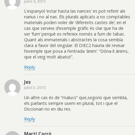
juliol 4, 2010
L’espanyol ‘estar hasta las narices’ es pot referir als
narius i no al nas. Els plurals aplicats a no comptables
materials poden voler dir ‘diferents castes de’; en el
cas que serveix d’exemple gràfic és clar que ha de
ser ‘fum’ perquè es refereix només a fum de tabac.
Quant als immaterials i abstractes la cosa sembla
clara a favor del singular. El DIEC2 hauria de revisar
l’exemple que posa a l’entrada ‘ànim’: “Dóna-li ànims,
que el veig molt abatut”.
Reply
Jes
juliol 5, 2010
Un altre cas és de “malucs” que,segons que sembla,
els parlants sempre usem en plural, tot i que el
Diccionari no en diu res.
Reply
Martí Corró