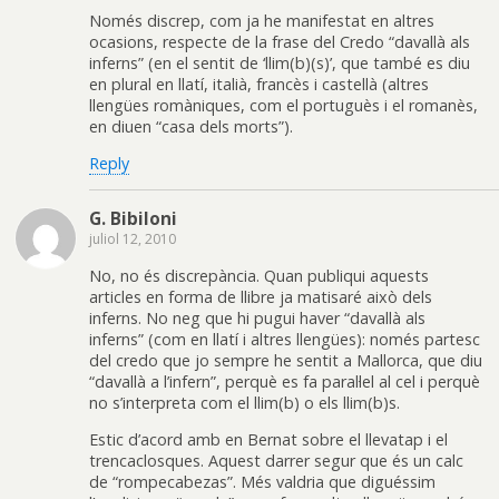
Només discrep, com ja he manifestat en altres
ocasions, respecte de la frase del Credo “davallà als
inferns” (en el sentit de ‘llim(b)(s)’, que també es diu
en plural en llatí, italià, francès i castellà (altres
llengües romàniques, com el portuguès i el romanès,
en diuen “casa dels morts”).
Reply
G. Bibiloni
juliol 12, 2010
No, no és discrepància. Quan publiqui aquests
articles en forma de llibre ja matisaré això dels
inferns. No neg que hi pugui haver “davallà als
inferns” (com en llatí i altres llengües): només partesc
del credo que jo sempre he sentit a Mallorca, que diu
“davallà a l’infern”, perquè es fa paral·lel al cel i perquè
no s’interpreta com el llim(b) o els llim(b)s.
Estic d’acord amb en Bernat sobre el llevatap i el
trencaclosques. Aquest darrer segur que és un calc
de “rompecabezas”. Més valdria que diguéssim