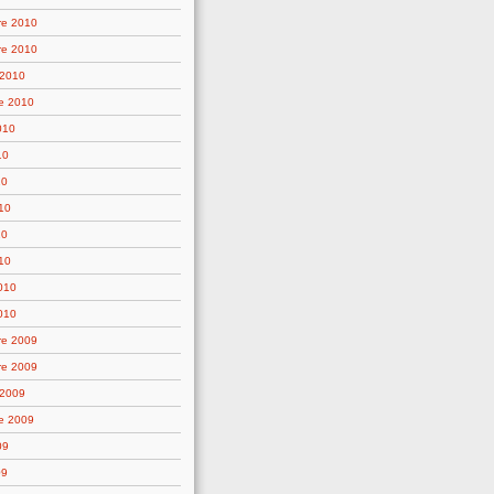
re 2010
re 2010
 2010
e 2010
010
10
10
10
10
10
2010
010
re 2009
re 2009
 2009
e 2009
09
09