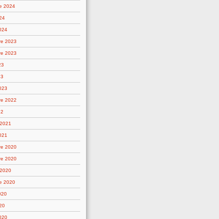
e 2024
24
2024
re 2023
re 2023
23
23
2023
re 2022
22
 2021
021
re 2020
re 2020
 2020
e 2020
020
20
2020