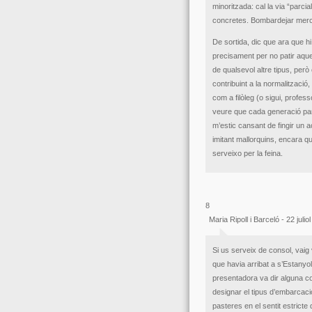
minoritzada: cal la via “parci
concretes. Bombardejar merc
De sortida, dic que ara que h
precisament per no patir aqu
de qualsevol altre tipus, per
contribuint a la normalització
com a filòleg (o sigui, profe
veure que cada generació parla
m’estic cansant de fingir un
imitant mallorquins, encara q
serveixo per la feina.
8
Maria Ripoll i Barceló - 22 juli
Si us serveix de consol, vaig v
que havia arribat a s’Estanyol
presentadora va dir alguna co
designar el tipus d’embarcacio
pasteres en el sentit estricte