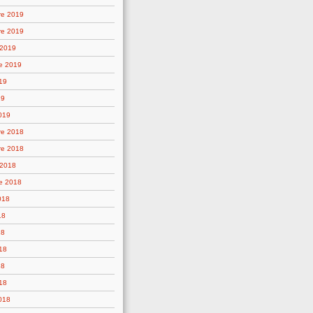
re 2019
re 2019
 2019
e 2019
19
19
019
re 2018
re 2018
 2018
e 2018
018
18
18
18
18
18
2018