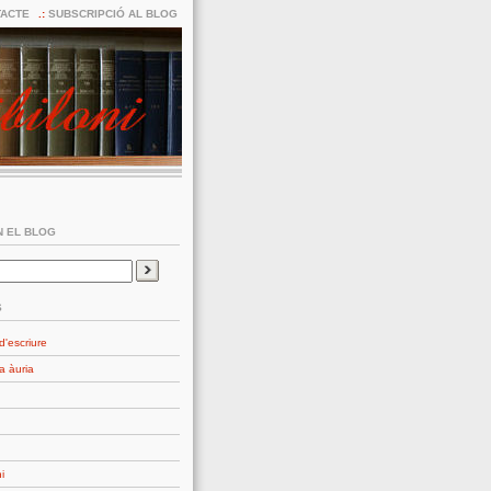
ACTE
SUBSCRIPCIÓ AL BLOG
 EL BLOG
S
d'escriure
a àuria
i