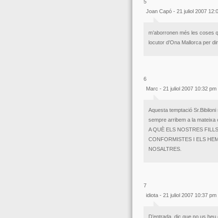
5
Joan Capó - 21 juliol 2007 12
m’aborronen més les coses que
locutor d’Ona Mallorca per dir 
6
Marc - 21 juliol 2007 10:32 pm
Aquesta temptació Sr.Bibilon
sempre arribem a la matei
A QUÈ ELS NOSTRES FILL
CONFORMISTES I ELS HEM
NOSALTRES.
7
idiota - 21 juliol 2007 10:37 pm
D’entrada, dic que no us heu 