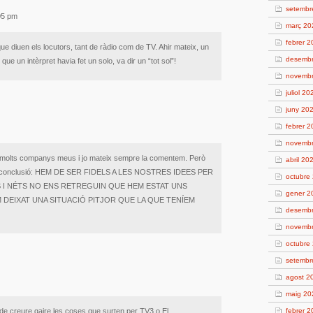
setembr
:05 pm
març 20
febrer 
 diuen els locutors, tant de ràdio com de TV. Ahir mateix, un
desemb
que un intèrpret havia fet un solo, va dir un “tot sol”!
novemb
juliol 20
juny 20
febrer 
novemb
i molts companys meus i jo mateix sempre la comentem. Però
abril 20
xa conclusió: HEM DE SER FIDELS A LES NOSTRES IDEES PER
octubre
S I NÉTS NO ENS RETREGUIN QUE HEM ESTAT UNS
gener 2
 DEIXAT UNA SITUACIÓ PITJOR QUE LA QUE TENÍEM
desemb
novemb
octubre
setembr
agost 2
maig 20
de creure gaire les coses que surten per TV3 o El
febrer 