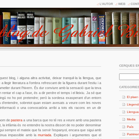
L'AUTOR
WEB
CONT
CERQUES EN
est blog, i alguna altra activitat, deixar tranquil·la la llengua, que
 llegir literatura a l’ombra refrescant de la figuera durant l’estiu i a
CATEGORIE
’ametler durant l’hivern. És dur conviure amb la sensació que la teva
om rentar el cap a l’ase, és a dir perdre el temps i el lleixiu. Ja sé que
El plaer 
 ningú no ho pot pretendre; però la sordesa exasperant d’un entorn
 d’entendre, sobretot quan estam avesats a veure com les noves
Llegend
nformació o una convocatòria arribi a tots els racons en un dir
Llengua
Media
 nom de
pastera
a una barca que no té res a veure amb una pastera
, la infàmia és no entendre la nostra dissort de no poder denominar
País
ui sempre el mateix que fa servir l’espanyol, encara que sigui amb
Patrimon
tinua impassible amb la
murriada
. Expliques i argumentes que el