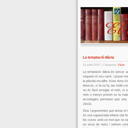
La temptació diària
20 juliol 2007 | Categoria:
Vària
La temptació diària és tancar aqu
segueixi el seu camí, i posar-me a
la plàcida escalfor d’uns tions d
feina és, si fa no fa, tan inútil c
no és fàcil arreglar el món, ni
més o menys pròxim es fa mala
tecnologies permeten que una i
Jesús.
Dius i argumentes que donar el
és una sapastrada infame (de fet
les coses amb un mot que no sig
un essa de més) i tothom con