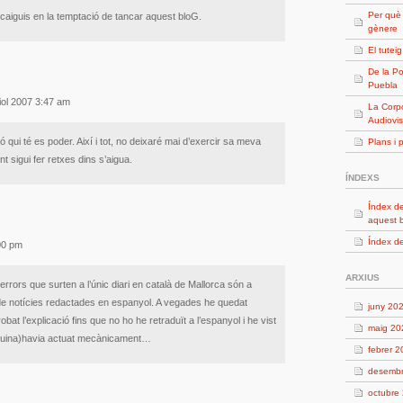
Per què
caiguis en la temptació de tancar aquest bloG.
gènere
El tutei
De la Po
Puebla
iol 2007 3:47 am
La Corpo
Audiovis
ó qui té es poder. Així i tot, no deixaré mai d’exercir sa meva
Plans i 
t sigui fer retxes dins s’aigua.
ÍNDEXS
Índex de
aquest 
Índex de
:00 pm
ARXIUS
rrors que surten a l’únic diari en català de Mallorca són a
 de notícies redactades en espanyol. A vegades he quedat
juny 20
robat l’explicació fins que no ho he retraduït a l’espanyol i he vist
maig 20
quina)havia actuat mecànicament…
febrer 
desemb
octubre