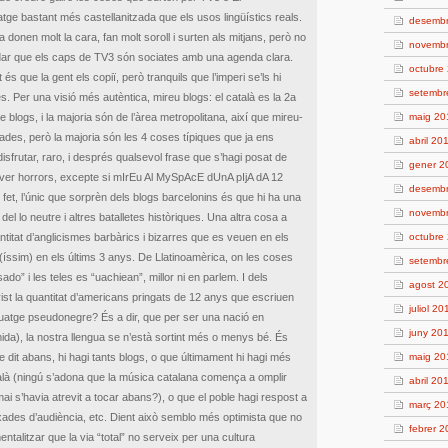
tge bastant més castellanitzada que els usos lingüístics reals.
desemb
 donen molt la cara, fan molt soroll i surten als mitjans, però no
novemb
idar que els caps de TV3 són sociates amb una agenda clara.
octubre
s que la gent els copiï, però tranquils que l’imperi se’ls hi
setembr
s. Per una visió més autèntica, mireu blogs: el català es la 2a
e blogs, i la majoria són de l’àrea metropolitana, així que mireu-
maig 20
nades, però la majoria són les 4 coses típiques que ja ens
abril 20
isfrutar, raro, i després qualsevol frase que s’hagi posat de
gener 2
haver horrors, excepte si mIrEu Al MySpAcE dUnA pIjA dA 12
desemb
fet, l’únic que sorprèn dels blogs barcelonins és que hi ha una
novemb
del lo neutre i altres batalletes històriques. Una altra cosa a
ntitat d’anglicismes barbàrics i bizarres que es veuen en els
octubre
t(íssim) en els últims 3 anys. De Llatinoamèrica, on les coses
setembr
o” i les teles es “uachiean”, millor ni en parlem. I dels
agost 2
st la quantitat d’americans pringats de 12 anys que escriuen
juliol 20
guatge pseudonegre? És a dir, que per ser una nació en
juny 20
mida), la nostra llengua se n’està sortint més o menys bé. És
e dit abans, hi hagi tants blogs, o que últimament hi hagi més
maig 20
là (ningú s’adona que la música catalana comença a omplir
abril 20
ai s’havia atrevit a tocar abans?), o que el poble hagi respost a
març 20
xades d’audiència, etc. Dient això semblo més optimista que no
febrer 
ntalitzar que la via “total” no serveix per una cultura