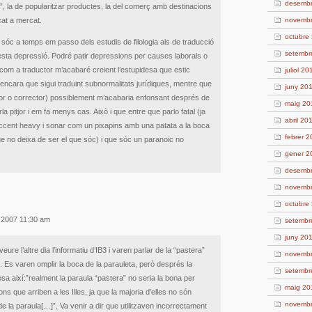
desemb
al”, la de popularitzar productes, la del comerç amb destinacions
at a mercat.
novemb
octubre
i sóc a temps em passo dels estudis de filologia als de traducció
setembr
esta depressió. Podré patir depressions per causes laborals o
ò com a traductor m’acabaré creient l’estupidesa que estic
juliol 20
, encara que sigui traduint subnormalitats jurídiques, mentre que
juny 20
ssor o corrector) possiblement m’acabaria enfonsant després de
maig 20
 pitjor i em fa menys cas. Això i que entre que parlo fatal (ja
abril 20
 accent heavy i sonar com un pixapins amb una patata a la boca
febrer 
ue no deixa de ser el que sóc) i que sóc un paranoic no
gener 2
desemb
novemb
octubre
ol 2007 11:30 am
setembr
juny 20
eure l’altre dia l’informatiu d’IB3 i varen parlar de la “pastera”
novemb
. Es varen omplir la boca de la parauleta, però després la
setembr
sa així:”realment la paraula “pastera” no seria la bona per
maig 20
ns que arriben a les Illes, ja que la majoria d’elles no són
novemb
 de la paraula[…]”. Va venir a dir que utilitzaven incorrectament