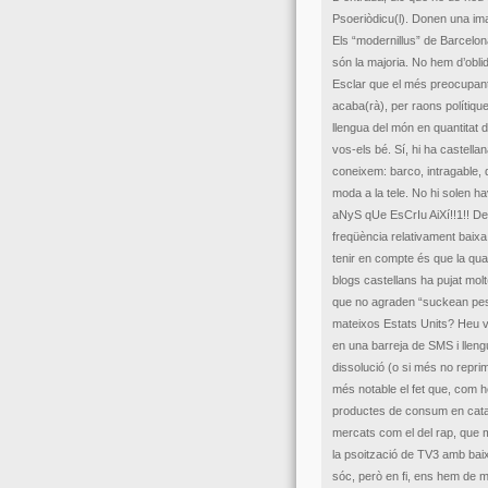
Psoeriòdicu(l). Donen una ima
Els “modernillus” de Barcelona
són la majoria. No hem d’obl
Esclar que el més preocupant é
acaba(rà), per raons polítique
llengua del món en quantitat d
vos-els bé. Sí, hi ha castella
coneixem: barco, intragable, d
moda a la tele. No hi solen 
aNyS qUe EsCrIu AiXí!!1!! De 
freqüència relativament baixa 
tenir en compte és que la qua
blogs castellans ha pujat mol
que no agraden “suckean pesad
mateixos Estats Units? Heu vi
en una barreja de SMS i llen
dissolució (o si més no repri
més notable el fet que, com h
productes de consum en cata
mercats com el del rap, que m
la psoització de TV3 amb bai
sóc, però en fi, ens hem de me