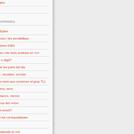
gies
ENTRADES
Styles
ctes i les sensibilitats
obres d'IB3
es i els mots acabats en «o»
 o afgà?
e les parts del dia
, xocolata, xocolat
ls mots que contenen el grup TLL
seny, sens
manco, menos
nsa del «vós»
om anam?
i els col·loquialismes
spirada (o no)