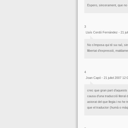
Espero, sincerament, que no 
3
Lluís Cerdó Fernández - 21 jul
No s’imposa qui té sa raó, sin
llibertat d’expressió, maldamen
4
Joan Capó - 21 juliol 2007 12
crec que gran part d’aquests e
causa d’una traducció literal
astorat del que llegia i no he t
que el traductor (humà o mà