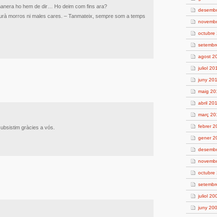
manera ho hem de dir… Ho deim com fins ara?
desemb
aurà morros ni males cares. – Tanmateix, sempre som a temps
novemb
octubre
setembr
agost 2
juliol 20
juny 20
maig 20
abril 20
març 20
febrer 
ubsistim gràcies a vós.
gener 2
desemb
novemb
octubre
setembr
juliol 20
juny 20