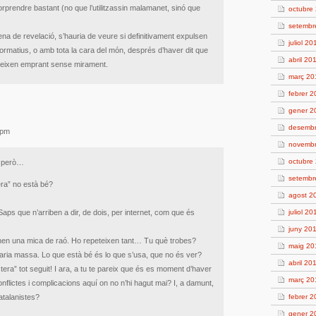
rprendre bastant (no que l’utilitzassin malamanet, sinó que
octubre
setembr
a de revelació, s’hauria de veure si definitivament expulsen
juliol 20
ormatius, o amb tota la cara del món, després d’haver dit que
abril 20
egueixen emprant sense mirament.
març 20
febrer 
gener 2
desembr
 pm
novembr
octubre
, però…
setembr
ra” no està bé?
agost 2
Saps que n’arriben a dir, de dois, per internet, com que és
juliol 20
juny 20
tenen una mica de raó. Ho repeteixen tant… Tu què trobes?
maig 20
aria massa. Lo que està bé és lo que s’usa, que no és ver?
abril 20
tera” tot seguit! I ara, a tu te pareix que és es moment d’haver
març 20
nflictes i complicacions aquí on no n’hi hagut mai? I, a damunt,
atalanistes?
febrer 2
gener 2