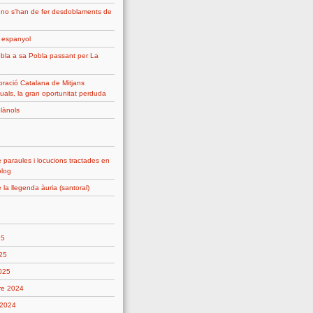
 no s'han de fer desdoblaments de
g espanyol
bla a sa Pobla passant per La
ració Catalana de Mitjans
uals, la gran oportunitat perduda
plànols
 paraules i locucions tractades en
blog
 la llegenda àuria (santoral)
25
25
2025
re 2024
 2024