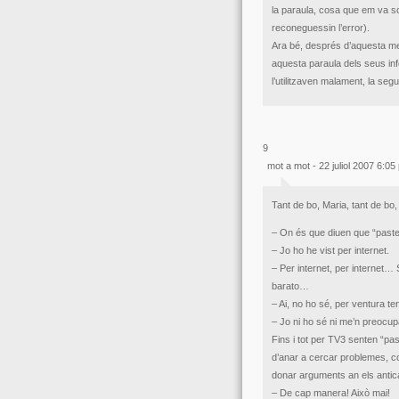
la paraula, cosa que em va so
reconeguessin l’error).
Ara bé, després d’aquesta men
aquesta paraula dels seus inf
l’utilitzaven malament, la s
9
mot a mot - 22 juliol 2007 6:05
Tant de bo, Maria, tant de bo
– On és que diuen que “paste
– Jo ho he vist per internet.
– Per internet, per internet… 
barato…
– Ai, no ho sé, per ventura 
– Jo ni ho sé ni me’n preocup
Fins i tot per TV3 senten “pas
d’anar a cercar problemes, co
donar arguments an els antic
– De cap manera! Això mai!