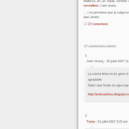
Mallorca és un equip vermell i
vermellenc
. I així anam.
… i no permeteu que jo caigui en
diari. Amèn.
17 comentaris
17 comentaris rebuts
1
Joan Vicenç - 20 juliol 2007 1
La vostra feina no és gens ni m
agradable.
Salut i que l’estiu no sigui ca
http://amicsarbres.blogspot.
2
Trena
- 21 juliol 2007 3:29 am