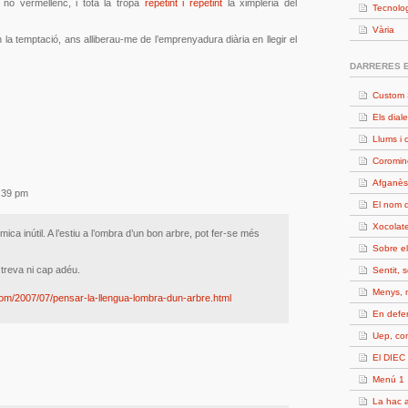
 no vermellenc, i tota la tropa
repetint i repetint
la ximpleria del
Tecnolo
Vària
 la temptació, ans alliberau-me de l’emprenyadura diària en llegir el
DARRERES 
Custom 
Els diale
Llums i 
Coromin
Afganès
1:39 pm
El nom d
Xocolate
ica inútil. A l’estiu a l’ombra d’un bon arbre, pot fer-se més
Sobre e
p treva ni cap adéu.
Sentit, 
Menys, 
com/2007/07/pensar-la-llengua-lombra-dun-arbre.html
En defe
Uep, c
El DIEC 
Menú 1
La hac a