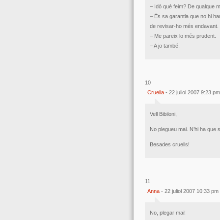
– Idò què feim? De qualque 
– És sa garantia que no hi h
de revisar-ho més endavant.
– Me pareix lo més prudent.
– A jo també.
10
Cruella
- 22 juliol 2007 9:23 pm
Vell Bibiloni,
No plegueu mai. N’hi ha que s
Besades cruells!
11
Anna
- 22 juliol 2007 10:33 pm
No, plegar mai!