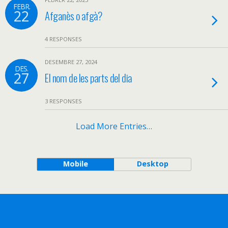
FEBR.
22
Afganès o afgà?
4 RESPONSES
DESEMBRE 27, 2024
DES.
27
El nom de les parts del dia
3 RESPONSES
Load More Entries…
Mobile
Desktop