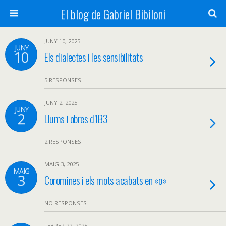
El blog de Gabriel Bibiloni
JUNY 10, 2025
JUNY
10
Els dialectes i les sensibilitats
5 RESPONSES
JUNY 2, 2025
JUNY
2
Llums i obres d’IB3
2 RESPONSES
MAIG 3, 2025
MAIG
3
Coromines i els mots acabats en «o»
NO RESPONSES
FEBRER 22, 2025