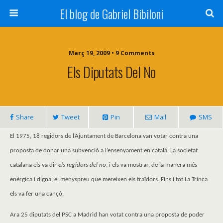
El blog de Gabriel Bibiloni
Març 19, 2009 • 9 Comments
Els Diputats Del No
Share
Tweet
Pin
Mail
SMS
El 1975, 18 regidors de l’Ajuntament de Barcelona van votar contra una
proposta de donar una subvenció a l’ensenyament en català. La societat
catalana els va dir
els regidors del no
, i els va mostrar, de la manera més
enèrgica i digna, el menyspreu que mereixen els traïdors. Fins i tot La Trinca
els va fer una cançó.
Ara 25 diputats del PSC a Madrid han votat contra una proposta de poder