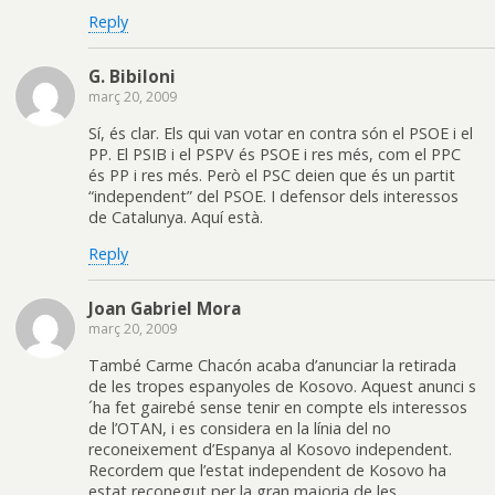
Reply
G. Bibiloni
març 20, 2009
Sí, és clar. Els qui van votar en contra són el PSOE i el
PP. El PSIB i el PSPV és PSOE i res més, com el PPC
és PP i res més. Però el PSC deien que és un partit
“independent” del PSOE. I defensor dels interessos
de Catalunya. Aquí està.
Reply
Joan Gabriel Mora
març 20, 2009
També Carme Chacón acaba d’anunciar la retirada
de les tropes espanyoles de Kosovo. Aquest anunci s
´ha fet gairebé sense tenir en compte els interessos
de l’OTAN, i es considera en la línia del no
reconeixement d’Espanya al Kosovo independent.
Recordem que l’estat independent de Kosovo ha
estat reconegut per la gran majoria de les