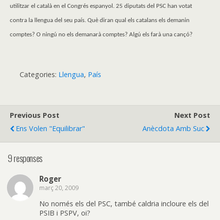
utilitzar el català en el Congrés espanyol. 25 diputats del PSC han votat
contra la llengua del seu país. Què diran qual els catalans els demanin
comptes? O ningú no els demanarà comptes? Algú els farà una cançó?
Categories:
Llengua
,
País
Previous Post
Next Post
Ens Volen "equilibrar"
Anècdota Amb Suc
9 responses
Roger
març 20, 2009
No només els del PSC, també caldria incloure els del
PSIB i PSPV, oi?