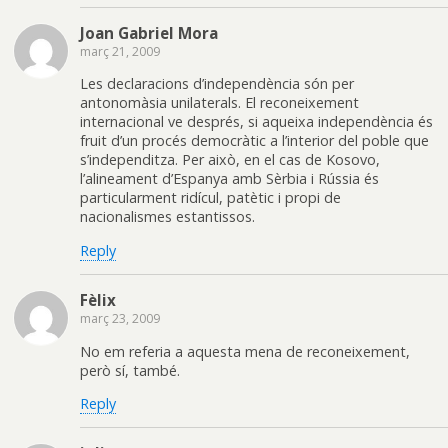
Joan Gabriel Mora
març 21, 2009
Les declaracions d’independència són per
antonomàsia unilaterals. El reconeixement
internacional ve després, si aqueixa independència és
fruit d’un procés democràtic a l’interior del poble que
s’independitza. Per això, en el cas de Kosovo,
l’alineament d’Espanya amb Sèrbia i Rússia és
particularment ridícul, patètic i propi de
nacionalismes estantissos.
Reply
Fèlix
març 23, 2009
No em referia a aquesta mena de reconeixement,
però sí, també.
Reply