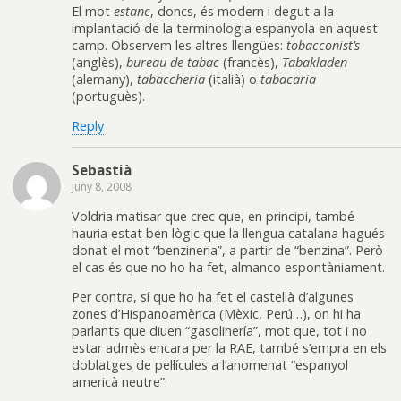
El mot
estanc
, doncs, és modern i degut a la
implantació de la terminologia espanyola en aquest
camp. Observem les altres llengües:
tobacconist’s
(anglès),
bureau de tabac
(francès),
Tabakladen
(alemany),
tabaccheria
(italià) o
tabacaria
(portuguès).
Reply
Sebastià
juny 8, 2008
Voldria matisar que crec que, en principi, també
hauria estat ben lògic que la llengua catalana hagués
donat el mot “benzineria”, a partir de “benzina”. Però
el cas és que no ho ha fet, almanco espontàniament.
Per contra, sí que ho ha fet el castellà d’algunes
zones d’Hispanoamèrica (Mèxic, Perú…), on hi ha
parlants que diuen “gasolinería”, mot que, tot i no
estar admès encara per la RAE, també s’empra en els
doblatges de pel·lícules a l’anomenat “espanyol
americà neutre”.