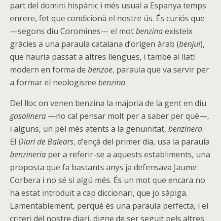
part del domini hispànic i més usual a Espanya temps
enrere, fet que condicionà el nostre ús. És curiós que
—segons diu Coromines— el mot
benzina
existeix
gràcies a una paraula catalana d’origen àrab (
benjui
),
que hauria passat a altres llengües, i també al llatí
modern en forma de
benzoe
, paraula que va servir per
a formar el neologisme
benzina
.
Del lloc on venen benzina la majoria de la gent en diu
gasolinera
—no cal pensar molt per a saber per què—,
i alguns, un pèl més atents a la genuïnitat,
benzinera
.
El
Diari de Balears
, d’ençà del primer dia, usa la paraula
benzineria
per a referir-se a aquests establiments, una
proposta que fa bastants anys ja defensava Jaume
Corbera i no sé si algú més. És un mot que encara no
ha estat introduït a cap diccionari, que jo sàpiga.
Lamentablement, perquè és una paraula perfecta, i el
criteri del nostre diari, digne de ser seguit pels altres