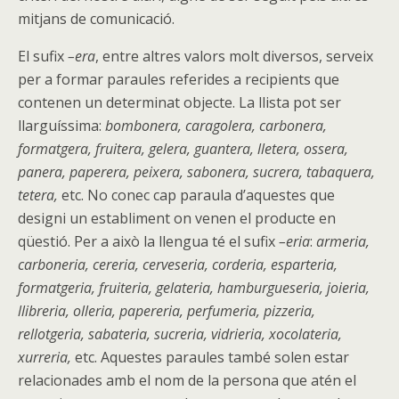
mitjans de comunicació.
El sufix
–era
, entre altres valors molt diversos, serveix
per a formar paraules referides a recipients que
contenen un determinat objecte. La llista pot ser
llarguíssima:
bombonera, caragolera, carbonera,
formatgera, fruitera, gelera, guantera, lletera, ossera,
panera, paperera, peixera, sabonera, sucrera, tabaquera,
tetera,
etc. No conec cap paraula d’aquestes que
designi un establiment on venen el producte en
qüestió. Per a això la llengua té el sufix
–eria
:
armeria,
carboneria, cereria, cerveseria, corderia, esparteria,
formatgeria, fruiteria, gelateria, hamburgueseria, joieria,
llibreria, olleria, papereria, perfumeria, pizzeria,
rellotgeria, sabateria, sucreria, vidrieria, xocolateria,
xurreria,
etc. Aquestes paraules també solen estar
relacionades amb el nom de la persona que atén el