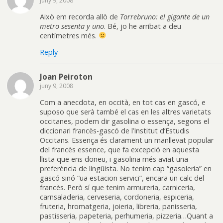
juny 9, 2008
Això em recorda allò de
Torrebruno: el gigante de un
metro sesenta y uno
. Bé, jo he arribat a deu
centímetres més.
Reply
Joan Peiroton
juny 9, 2008
Com a anecdota, en occità, en tot cas en gascó, e
suposo que serà també el cas en les altres varietats
occitanes, podem dir gasolina o essença, segons el
diccionari francès-gascó de l’Institut d’Estudis
Occitans. Essença és clarament un manllevat popular
del francès essence, que fa excepció en aquesta
llista que ens doneu, i gasolina més aviat una
preferència de lingûista. No tenim cap “gasoleria” en
gascó sinó “ua estacion servici”, encara un calc del
francès. Però sí que tenim armureria, carniceria,
carnsaladeria, cerveseria, cordoneria, espiceria,
fruteria, hromatgeria, joieria, libreria, panisseria,
pastisseria, papeteria, perhumeria, pizzeria…Quant a