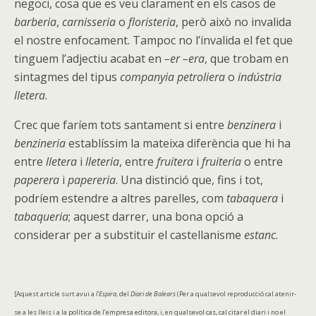
negoci, cosa que es veu clarament en els casos de
barberia
,
carnisseria
o
floristeria
, però això no invalida
el nostre enfocament. Tampoc no l’invalida el fet que
tinguem l’adjectiu acabat en
–er –era
, que trobam en
sintagmes del tipus
companyia petroliera
o
indústria
lletera
.
Crec que faríem tots santament si entre
benzinera
i
benzineria
establíssim la mateixa diferència que hi ha
entre
lletera
i
lleteria
, entre
fruitera
i
fruiteria
o entre
paperera
i
papereria
. Una distinció que, fins i tot,
podríem estendre a altres parelles, com
tabaquera
i
tabaqueria
; aquest darrer, una bona opció a
considerar per a substituir el castellanisme
estanc
.
[Aquest article surt avui a
l’Espira
, del
Diari de Balears
(Per a qualsevol reproducció cal atenir-
se a les lleis i a la política de l’empresa editora, i, en qualsevol cas, cal citar el diari i no el