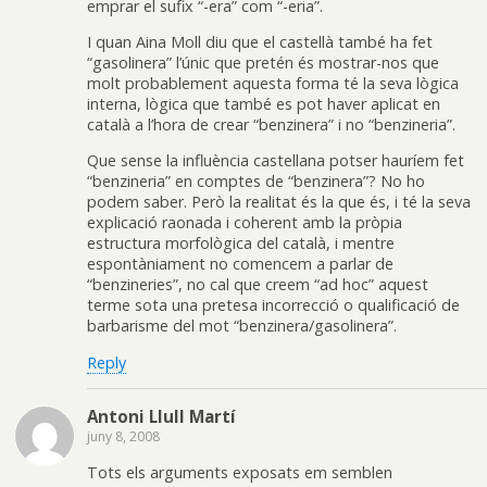
emprar el sufix “-era” com “-eria”.
I quan Aina Moll diu que el castellà també ha fet
“gasolinera” l’únic que pretén és mostrar-nos que
molt probablement aquesta forma té la seva lògica
interna, lògica que també es pot haver aplicat en
català a l’hora de crear “benzinera” i no “benzineria”.
Que sense la influència castellana potser hauríem fet
“benzineria” en comptes de “benzinera”? No ho
podem saber. Però la realitat és la que és, i té la seva
explicació raonada i coherent amb la pròpia
estructura morfològica del català, i mentre
espontàniament no comencem a parlar de
“benzineries”, no cal que creem “ad hoc” aquest
terme sota una pretesa incorrecció o qualificació de
barbarisme del mot “benzinera/gasolinera”.
Reply
Antoni Llull Martí
juny 8, 2008
Tots els arguments exposats em semblen