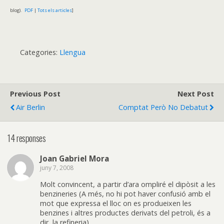
blog).
PDF
|
Tots els articles
]
Categories:
Llengua
Previous Post
Next Post
Air Berlin
Comptat Però No Debatut
14 responses
Joan Gabriel Mora
juny 7, 2008
Molt convincent, a partir d’ara ompliré el dipòsit a les
benzineries (A més, no hi pot haver confusió amb el
mot que expressa el lloc on es produeixen les
benzines i altres productes derivats del petroli, és a
dir, la refineria).