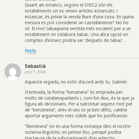
Quant als estancs, segons el DIEC2 són els
establiments on es venen articles estancats; i
estancar, és privar la venda lliure d’una cosa. En quina
mesura es pot considerar un castellanisme? No ho
sé. El mot tabaqueria sembla més escaient per a un
establiment on s’elabora tabac. Una altra opció en
comptes d’estanc podria ser ‘despatx de tabac’.
Reply
Sebastià
juny 7, 2008
Aquesta vegada, no estic d’acord amb tu, Gabriel.
D’entrada, la forma “benzinera” és emprada per
molts de catalanoparlants i, com bé dius, és la que ja
figura als diccionaris. Per a substituir aquest mot pel
de “benzineria”, atès el seu ús ja ben difós, caldria
aportar arguments més sòlids que ho justificassin.
“Benzinera” no és una forma estranya dins el nostre
sistema lingüístic; en primer lloc, perquè podria
tractar-se de la substantivació d’un adjectiu: