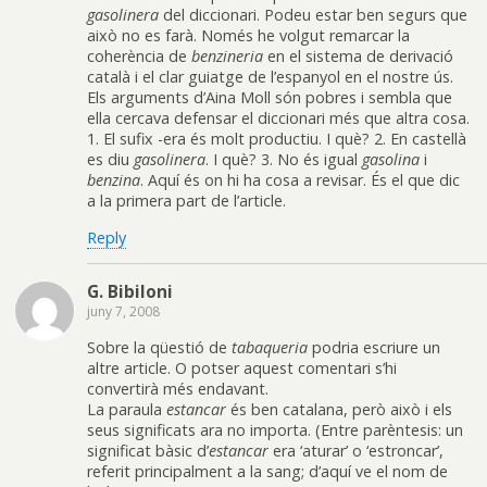
gasolinera
del diccionari. Podeu estar ben segurs que
això no es farà. Només he volgut remarcar la
coherència de
benzineria
en el sistema de derivació
català i el clar guiatge de l’espanyol en el nostre ús.
Els arguments d’Aina Moll són pobres i sembla que
ella cercava defensar el diccionari més que altra cosa.
1. El sufix -era és molt productiu. I què? 2. En castellà
es diu
gasolinera
. I què? 3. No és igual
gasolina
i
benzina
. Aquí és on hi ha cosa a revisar. És el que dic
a la primera part de l’article.
Reply
G. Bibiloni
juny 7, 2008
Sobre la qüestió de
tabaqueria
podria escriure un
altre article. O potser aquest comentari s’hi
convertirà més endavant.
La paraula
estancar
és ben catalana, però això i els
seus significats ara no importa. (Entre parèntesis: un
significat bàsic d’
estancar
era ‘aturar’ o ‘estroncar’,
referit principalment a la sang; d’aquí ve el nom de