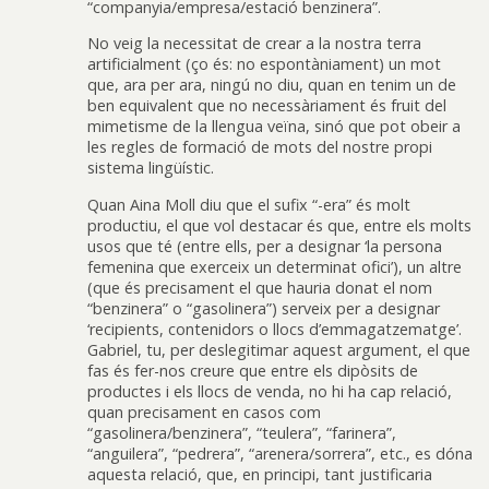
“companyia/empresa/estació benzinera”.
No veig la necessitat de crear a la nostra terra
artificialment (ço és: no espontàniament) un mot
que, ara per ara, ningú no diu, quan en tenim un de
ben equivalent que no necessàriament és fruit del
mimetisme de la llengua veïna, sinó que pot obeir a
les regles de formació de mots del nostre propi
sistema lingüístic.
Quan Aina Moll diu que el sufix “-era” és molt
productiu, el que vol destacar és que, entre els molts
usos que té (entre ells, per a designar ‘la persona
femenina que exerceix un determinat ofici’), un altre
(que és precisament el que hauria donat el nom
“benzinera” o “gasolinera”) serveix per a designar
‘recipients, contenidors o llocs d’emmagatzematge’.
Gabriel, tu, per deslegitimar aquest argument, el que
fas és fer-nos creure que entre els dipòsits de
productes i els llocs de venda, no hi ha cap relació,
quan precisament en casos com
“gasolinera/benzinera”, “teulera”, “farinera”,
“anguilera”, “pedrera”, “arenera/sorrera”, etc., es dóna
aquesta relació, que, en principi, tant justificaria