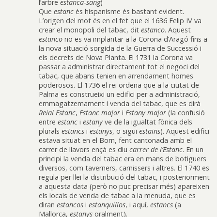
l’arbre
estanca-sang
)
Que
estanc
és hispanisme és bastant evident.
L’origen del mot és en el fet que el 1636 Felip IV va
crear el monopoli del tabac, dit
estanco
. Aquest
estanco
no es va implantar a la Corona d’Aragó fins a
la nova situació sorgida de la Guerra de Successió i
els decrets de Nova Planta. El 1731 la Corona va
passar a administrar directament tot el negoci del
tabac, que abans tenien en arrendament homes
poderosos. El 1736 el rei ordena que a la ciutat de
Palma es construeixi un edifici per a administració,
emmagatzemament i venda del tabac, que es dirà
Reial Estanc
,
Estanc major
i
Estany major
(la confusió
entre
estanc
i
estany
ve de la igualtat fònica dels
plurals
estancs
i
estanys
, o sigui
estains
). Aquest edifici
estava situat en el Born, fent cantonada amb el
carrer de llavors ençà es diu
carrer de l’Estanc
. En un
principi la venda del tabac era en mans de botiguers
diversos, com taverners, carnissers i altres. El 1740 es
regula per llei la distribució del tabac, i posteriorment
a aquesta data (però no puc precisar més) apareixen
els locals de venda de tabac a la menuda, que es
diran
estancos
i
estanquillos
, i aquí,
estancs
(a
Mallorca,
estanys
oralment).