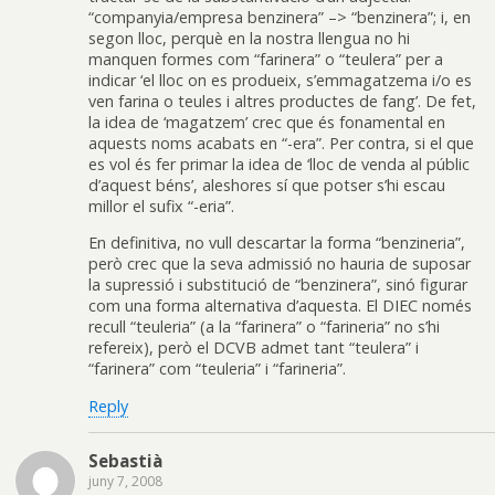
“companyia/empresa benzinera” –> “benzinera”; i, en
segon lloc, perquè en la nostra llengua no hi
manquen formes com “farinera” o “teulera” per a
indicar ‘el lloc on es produeix, s’emmagatzema i/o es
ven farina o teules i altres productes de fang’. De fet,
la idea de ‘magatzem’ crec que és fonamental en
aquests noms acabats en “-era”. Per contra, si el que
es vol és fer primar la idea de ‘lloc de venda al públic
d’aquest béns’, aleshores sí que potser s’hi escau
millor el sufix “-eria”.
En definitiva, no vull descartar la forma “benzineria”,
però crec que la seva admissió no hauria de suposar
la supressió i substitució de “benzinera”, sinó figurar
com una forma alternativa d’aquesta. El DIEC només
recull “teuleria” (a la “farinera” o “farineria” no s’hi
refereix), però el DCVB admet tant “teulera” i
“farinera” com “teuleria” i “farineria”.
Reply
Sebastià
juny 7, 2008