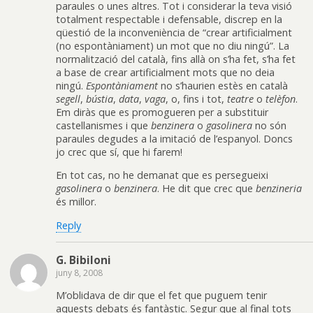
paraules o unes altres. Tot i considerar la teva visió
totalment respectable i defensable, discrep en la
qüestió de la inconveniència de “crear artificialment
(no espontàniament) un mot que no diu ningú”. La
normalització del català, fins allà on s’ha fet, s’ha fet
a base de crear artificialment mots que no deia
ningú.
Espontàniament
no s’haurien estès en català
segell
,
bústia
,
data
,
vaga
, o, fins i tot,
teatre
o
telèfon
.
Em diràs que es promogueren per a substituir
castellanismes i que
benzinera
o
gasolinera
no són
paraules degudes a la imitació de l’espanyol. Doncs
jo crec que sí, que hi farem!
En tot cas, no he demanat que es persegueixi
gasolinera
o
benzinera
. He dit que crec que
benzineria
és millor.
Reply
G. Bibiloni
juny 8, 2008
M’oblidava de dir que el fet que puguem tenir
aquests debats és fantàstic. Segur que al final tots