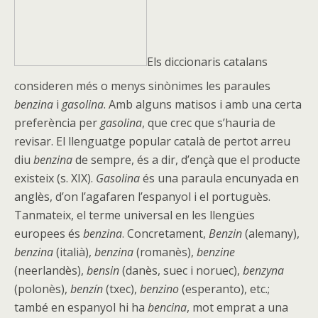
Els diccionaris catalans
consideren més o menys sinònimes les paraules
benzina
i
gasolina
. Amb alguns matisos i amb una certa
preferència per
gasolina
, que crec que s’hauria de
revisar. El llenguatge popular català de pertot arreu
diu
benzina
de sempre, és a dir, d’ençà que el producte
existeix (s. XIX).
Gasolina
és una paraula encunyada en
anglès, d’on l’agafaren l’espanyol i el portuguès.
Tanmateix, el terme universal en les llengües
europees és
benzina
. Concretament,
Benzin
(alemany),
benzina
(italià),
benzina
(romanès),
benzine
(neerlandès),
bensin
(danès, suec i noruec),
benzyna
(polonès),
benzín
(txec),
benzino
(esperanto), etc.;
també en espanyol hi ha
bencina
, mot emprat a una