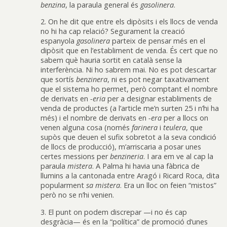
benzina
, la paraula general és
gasolinera
.
2. On he dit que entre els dipòsits i els llocs de venda
no hi ha cap relació? Segurament la creació
espanyola
gasolinera
parteix de pensar més en el
dipòsit que en l’establiment de venda. És cert que no
sabem què hauria sortit en català sense la
interferència. Ni ho sabrem mai. No es pot descartar
que sortís
benzinera
, ni es pot negar taxativament
que el sistema ho permet, però comptant el nombre
de derivats en
-eria
per a designar establiments de
venda de productes (a l’article me’n surten 25 i n’hi ha
més) i el nombre de derivats en
-era
per a llocs on
venen alguna cosa (només
farinera
i
teulera
, que
supòs que deuen el sufix sobretot a la seva condició
de llocs de producció), m’arriscaria a posar unes
certes messions per
benzineria
. I ara em ve al cap la
paraula
mistera
. A Palma hi havia una fàbrica de
llumins a la cantonada entre Aragó i Ricard Roca, dita
popularment
sa mistera
. Era un lloc on feien “mistos”
però no se n’hi venien.
3. El punt on podem discrepar —i no és cap
desgràcia— és en la “política” de promoció d’unes