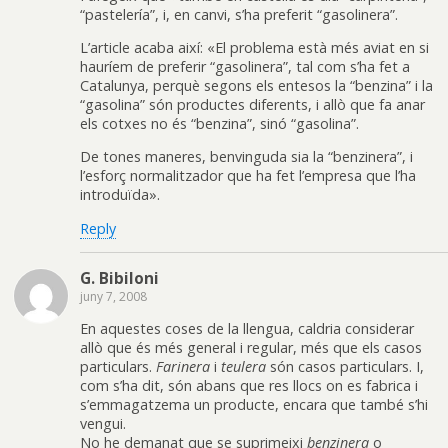
“pastelería”, i, en canvi, s’ha preferit “gasolinera”.
L’article acaba així: «El problema està més aviat en si
hauríem de preferir “gasolinera”, tal com s’ha fet a
Catalunya, perquè segons els entesos la “benzina” i la
“gasolina” són productes diferents, i allò que fa anar
els cotxes no és “benzina”, sinó “gasolina”.
De tones maneres, benvinguda sia la “benzinera”, i
l’esforç normalitzador que ha fet l’empresa que l’ha
introduïda».
Reply
G. Bibiloni
juny 7, 2008
En aquestes coses de la llengua, caldria considerar
allò que és més general i regular, més que els casos
particulars.
Farinera
i
teulera
són casos particulars. I,
com s’ha dit, són abans que res llocs on es fabrica i
s’emmagatzema un producte, encara que també s’hi
vengui.
No he demanat que se suprimeixi
benzinera
o