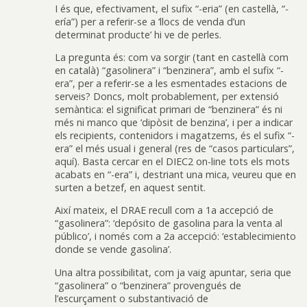
I és que, efectivament, el sufix “-eria” (en castellà, “-
ería”) per a referir-se a ‘llocs de venda d’un
determinat producte’ hi ve de perles.
La pregunta és: com va sorgir (tant en castellà com
en català) “gasolinera” i “benzinera”, amb el sufix “-
era”, per a referir-se a les esmentades estacions de
serveis? Doncs, molt probablement, per extensió
semàntica: el significat primari de “benzinera” és ni
més ni manco que ‘dipòsit de benzina’, i per a indicar
els recipients, contenidors i magatzems, és el sufix “-
era” el més usual i general (res de “casos particulars”,
aquí). Basta cercar en el DIEC2 on-line tots els mots
acabats en “-era” i, destriant una mica, veureu que en
surten a betzef, en aquest sentit.
Així mateix, el DRAE recull com a 1a accepció de
“gasolinera”: ‘depósito de gasolina para la venta al
público’, i només com a 2a accepció: ‘establecimiento
donde se vende gasolina’.
Una altra possibilitat, com ja vaig apuntar, seria que
“gasolinera” o “benzinera” provengués de
l’escurçament o substantivació de