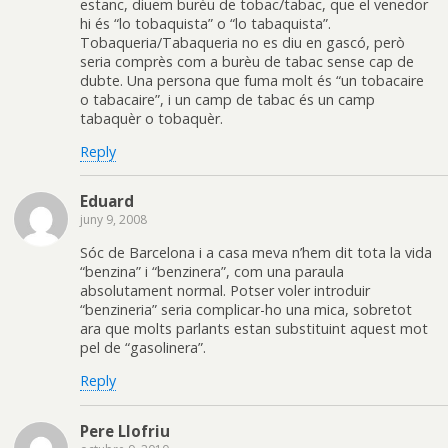
estanc, diuem burèu de tobac/tabac, que el venedor
hi és “lo tobaquista” o “lo tabaquista”.
Tobaqueria/Tabaqueria no es diu en gascó, però
seria comprès com a burèu de tabac sense cap de
dubte. Una persona que fuma molt és “un tobacaire
o tabacaire”, i un camp de tabac és un camp
tabaquèr o tobaquèr.
Reply
Eduard
juny 9, 2008
Sóc de Barcelona i a casa meva n’hem dit tota la vida
“benzina” i “benzinera”, com una paraula
absolutament normal. Potser voler introduir
“benzineria” seria complicar-ho una mica, sobretot
ara que molts parlants estan substituint aquest mot
pel de “gasolinera”.
Reply
Pere Llofriu