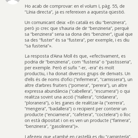
Ho acab de comprovar: en el volum I, pàg. 55, de
“Línia directa”, ja es refereixen a aquesta qüestió.
Un comunicant deia: «En català es diu “benzinera”,
però jo crec que s’hauria de dir “benzineria”, perquè
sa “benzinera” seria sa dona des “benziner”, igual que
sa des “fuster” és sa “fustera”, per exemple, i es diu
“sa fusteria”».
La resposta d’Aina Moll és que, «efectivament, es
podria dir “benzineria”, com “fusteria” o “pastisseria”,
per exemple. Però el sufix “-er, -era” és molt
productiu, i ha donat diversos grups de derivats. Un
d’ells és de noms d’ofici (“infermera”, “carnissera”), un
altre d’arbres fruiters (“pomera”, “perera”), un altre
expressa abundància (“cabellera”, “escumera”) o qui
realitza sovint una acció (“riallera”, “cridanera”,
“ploranera”), o les ganes de realitzar-la (“xerrera”,
“mengera”, “badallera”) o recipient per contenir un
producte (“enciamera”, “cafetera”, “coctelera”) o lloc
on està dipositat i on es ven un producte (“farinera”,
“benzinera”, “gasolinera”)».
I afegeix que «també en castellà es diu “carpintería”,