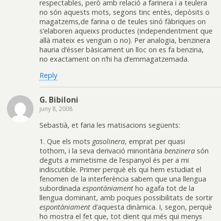
respectables, però amb relació a farinera i a teulera
no són aquests mots, segons tinc entès, depòsits o
magatzems,de farina o de teules sinó fàbriques on
s’elaboren aqueixs productes (independentment que
allà mateix es venguin o no). Per analogia, benzinera
hauria d’ésser bàsicament un lloc on es fa benzina,
no exactament on n’hi ha d’emmagatzemada.
Reply
G. Bibiloni
juny 8, 2008
Sebastià, et faria les matisacions següents:
1. Que els mots
gasolinera
, emprat per quasi
tothom, i la seva derivació minoritària
benzinera
són
deguts a mimetisme de l’espanyol és per a mi
indiscutible. Primer perquè els qui hem estudiat el
fenomen de la interferència sabem que una llengua
subordinada
espontàniament
ho agafa tot de la
llengua dominant, amb poques possibilitats de sortir
espontàniament
d’aquesta dinàmica. I, segon, perquè
ho mostra el fet que, tot dient qui més qui menys