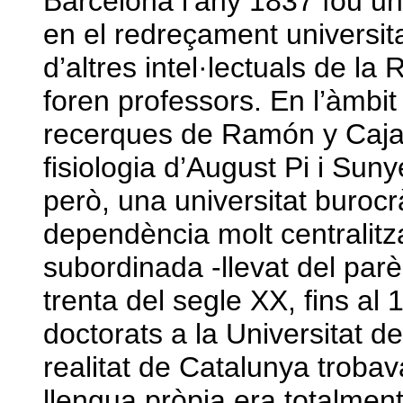
Barcelona l’any 1837 fou u
en el redreçament universita
d’altres intel·lectuals de l
foren professors. En l’àmbi
recerques de Ramón y Cajal 
fisiologia d’August Pi i Suny
però, una universitat burocrà
dependència molt centralitza
subordinada -llevat del parè
trenta del segle XX, fins a
doctorats a la Universitat d
realitat de Catalunya trobava
llengua pròpia era totalmen