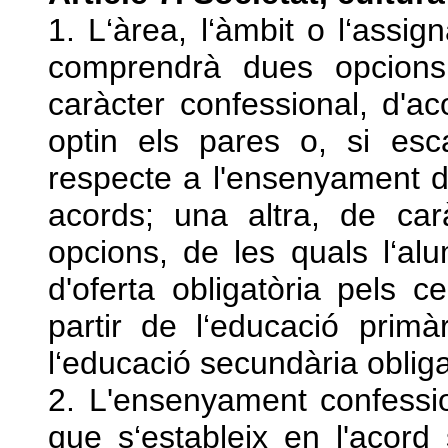
1. L‘àrea, l‘àmbit o l‘assign
comprendrà dues opcions
caràcter confessional, d'a
optin els pares o, si esc
respecte a l'ensenyament de 
acords; una altra, de ca
opcions, de les quals l‘al
d'oferta obligatòria pels c
partir de l‘educació primà
l‘educació secundària obliga
2. L'ensenyament confession
que s‘estableix en l'acor