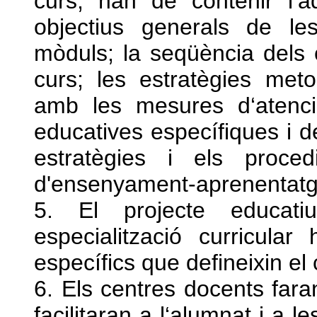
curs, han de contenir l‘a
objectius generals de le
mòduls; la seqüència dels c
curs; les estratègies meto
amb les mesures d‘atenc
educatives específiques i de 
estratègies i els proce
d'ensenyament-aprenentatg
5. El projecte educat
especialització curricular
específics que defineixin el 
6. Els centres docents faran
facilitaran a l‘alumnat i a l