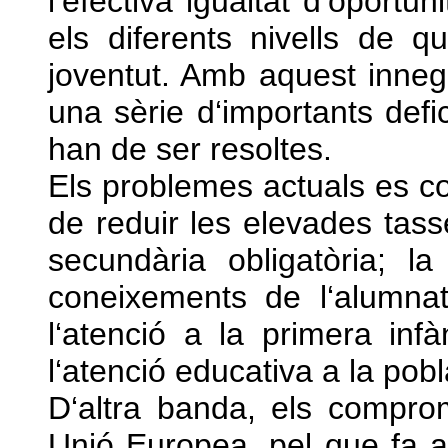
l‘efectiva igualtat d‘oportun
els diferents nivells de q
joventut. Amb aquest innega
una sèrie d‘importants defi
han de ser resoltes.
Els problemes actuals es co
de reduir les elevades tas
secundària obligatòria; la
coneixements de l‘alumnat; 
l‘atenció a la primera infà
l‘atenció educativa a la pobl
D‘altra banda, els compro
Unió Europea, pel que fa a