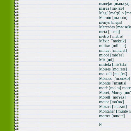
manejar [mənə'ʒa] 
marea [mə'ɾɛə]
Magí [mə'ʒi] o [mə
Maroto [mə'ɾɔto]
menys [meɲs]
Mercedes [məɾ'seðə
meta ['mɛtə]
metro ['mɛtɾo]
Mèxic ['mɛksik]
militar [mili'taɾ]
minuet [minu'ət]
miocè [mio'sɛ]
Mir [mi]
mistela [mis'tɛlə]
Moisès [moi'zɛs]
moixell [mu'ʃeʎ]
Mònaco ['mɔnəko]
Montis ['mɔntis]
morè [mo'ɾə] more
Morei, Morey [mo'
Morell [mo'ɾeʎ]
motor [mo'toɾ]
Mozart ['mɔzəɾt]
Montaner [muntə'n
morter [muɾ'te]
N