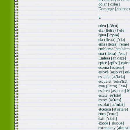
dòlar ['dɔləɾ]
Domenge [do'mənʒ
E
edèn [ə'ðɛn]
efa (lletra) ['efə]
egua ['eɣwə]
ela (lletra) ['ɛlə]
ema (lletra) ['emə]
emblema [əm'blem
ena (lletra) ['enə]
Endesa [ən'dɛzə]
epicè [əpi'sɛ] epice
escena [əs'senə]
eslovè [əzlo'vɛ] es
esquela [əs'kɛlə]
esquelet [əskə'lɛt]
essa (lletra) ['esə]
estèreo [əs'tɛɾeo] M
esteta [əs'tɛtə]
estrès [əs'tɾes]
estofat [əs'tufat]
etcètera [ət'sɛtəɾə]
euro ['ɛuɾo]
èxit ['ɛksit]
èxode ['ɛksoðə]
extremeny [əkstɾə'