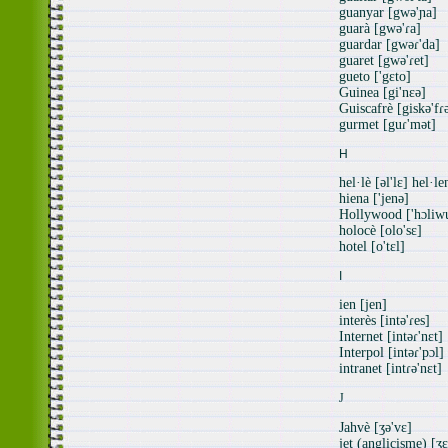
guanyar [gwə'ɲa]
guarà [gwə'ɾa]
guardar [gwəɾ'da]
guaret [gwə'ɾet]
gueto ['gɛto]
Guinea [gi'nɛə]
Guiscafrè [giskə'fɾ
gurmet [guɾ'mət]
H
hel·lè [əl'lɛ] hel·le
hiena ['jenə]
Hollywood ['hɔliw
holocè [olo'sɛ]
hotel [o'tɛl]
I
ien [jen]
interès [intə'ɾes]
Internet [intəɾ'nɛt]
Interpol [intəɾ'pɔl]
intranet [intɾə'nɛt]
J
Jahvè [ʒə'vɛ]
jet (anglicisme) [ʒɛ