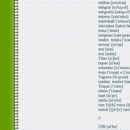
telèfon [tə'lɛfon]
telègraf [tə'lɛɣɾəf]
telegrafia [tələɣɾə'f
teletext [tələ'tekst]
teletreball ['teletɾə
televident [tələvi'ð
tema ['temə]
tempesta [təm'pest
tendre, tendra ['tɛn
terreny [tə'reɲ]
test [test]
text [tekst]
Tibet [ti'βɛt]
tiquet [ti'kət]
trimestre [tɾi'mestɾ
truja ['tɾuʒə] o ['tɾ
Togores [tu'ɣoɾəs]
tombet, tumbet [tu
Tòquio ['tɔkio]
tòtem ['tɔtəm]
tupè [tu'pɛ]
tutela [tu'tɛlə]
txec [tʃɛk] txeca [t
txetxè [tʃə'tʃɛ] txet
U
UIB [ui'be]