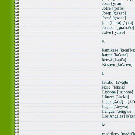
Joan [ʒu'an]
Jofre ['ʒofɾə]
Josep [ʒu'zɛp]
Josuè [ʒozu'ɛ]
jota (lletra) ['ʒɔtə]
Juaneda [ʒuə'nəðə]
Julve ['ʒulvə]
K
kamikaze [kəmi'ka
karate [kə'ɾatə]
kenyà [kəni'a]
Kosovo [ko'zovo]
L
lavabo [lə'vaβo]
lèxic ['lɛksik]
Lisbona [liz'bonə]
Llàtzer ['ʎadzə]
llegir [ʎə'ʒi] o [ʎə'
llegua ['ʎeɣwə]
llengua ['ʎeŋgwə]
Los Angeles [lo'zan
M
madrileny [məðɾi'l