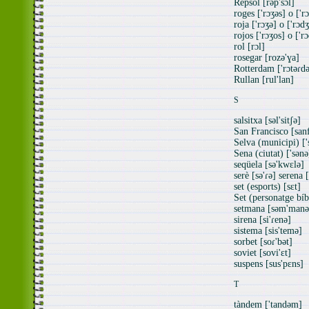
Repsol [rəp'sɔl]
roges ['rɔʒəs] o ['r
roja ['rɔʒə] o ['rɔd
rojos ['rɔʒos] o ['r
rol [rɔl]
rosegar [rozə'ɣa]
Rotterdam ['rɔtəɾd
Rullan [rul'lan]
S
salsitxa [səl'sitʃə]
San Francisco [sanf
Selva (municipi) ['
Sena (ciutat) ['sənə
seqüela [sə'kwɛlə]
serè [sə'ɾə] serena 
set (esports) [sɛt]
Set (personatge bíbl
setmana [səm'manə
sirena [si'ɾenə]
sistema [sis'temə]
sorbet [soɾ'bət]
soviet [sovi'ɛt]
suspens [sus'pɛns]
T
tàndem ['tandəm]