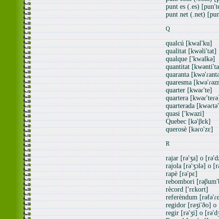
punt es (.es) [pun't
punt net (.net) [pun
Q
qualcú [kwal'ku]
qualitat [kwəli'tat]
qualque ['kwalkə]
quantitat [kwənti'ta
quaranta [kwə'ɾant
quaresma [kwə'ɾəz
quarter [kwəɾ'te]
quartera [kwəɾ'teɾə
quarterada [kwəɾtə
quasi ['kwazi]
Quebec [kə'βɛk]
querosè [kəɾo'zɛ]
R
rajar [rə'ʒa] o [rə'd
rajola [rə'ʒɔlə] o [r
rapè [rə'pɛ]
rebombori [rəβum'
rècord ['rɛkort]
referèndum [rəfə'
regidor [rəʒi'ðo] o 
regir [rə'ʒi] o [rə'd