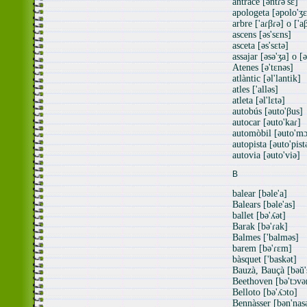
antracè [əntɾə'sɛ]
apologeta [əpolo'ʒɛ
arbre ['aɾβɾə] o ['a
ascens [əs'sɛns]
asceta [əs'sɛtə]
assajar [əsə'ʒa] o [
Atenes [ə'tɛnəs]
atlàntic [əl'lantik]
atles ['alləs]
atleta [əl'lɛtə]
autobús [əuto'βus]
autocar [əuto'kaɾ]
automòbil [əuto'mɔ
autopista [əuto'pist
autovia [əuto'viə]
B
balear [bəle'a]
Balears [bəle'as]
ballet [bə'ʎət]
Barak [bə'ɾak]
Balmes ['balməs]
barem [bə'ɾɛm]
bàsquet ['baskət]
Bauzà, Bauçà [bəŭ'
Beethoven [bə'tɔvə
Belloto [bə'ʎɔto]
Bennàsser [bən'nas