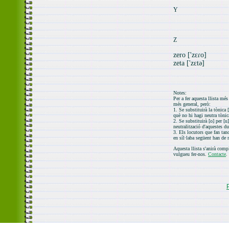
Y
Z
zero ['zɛɾo]
zeta ['zɛtə]
Notes:
Per a fer aquesta llista mé
més general, però:
1. Se substituirà la tònica [
què no hi hagi neutra tònic
2. Se substituirà [o] per [u]
neutralització d'aquestes d
3. Els locutors que fan ta
en síl·laba següent han de 
Aquesta llista s'anirà comp
vulgueu fer-nos.
Contacte
.