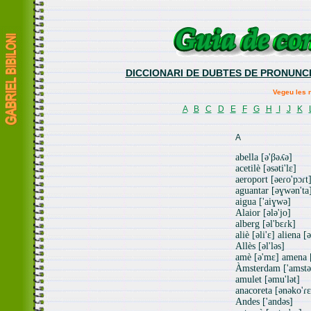
DICCIONARI DE DUBTES DE PRONUNCI
Vegeu les n
A
B
C
D
E
F
G
H
I
J
K
A
abella [ə'βəʎə]
acetilè [əsəti'lɛ]
aeroport [əeɾo'pɔɾt
aguantar [əɣwən'ta
aigua ['aiɣwə]
Alaior [ələ'jo]
alberg [əl'bɛɾk]
aliè [əli'ɛ] aliena [
Allès [əl'ləs]
amè [ə'mɛ] amena 
Àmsterdam ['amst
amulet [əmu'lət]
anacoreta [ənəko'ɾɛ
Andes ['andəs]