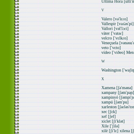
Ultima Hora [ulti'
V
Valero [və'lɛɾo]
Vallespir [vəʎəs'pi]
Vallori [vəl'lɔɾi]
vàter ['vatəɾ]
velcro ['vɛlkɾo]
Veneçuela [vənəsu'
veto ['vɛto]
vídeo ['viðeo] Men.
W
Washington ['waʃiŋ
X
Xamena [ʃə'mənə]
xampany [ʃəm'paɲ
xampinyó [ʃəmpi'ɲ
xampú [ʃəm'pu]
xarleston [ʃəɾləs'to
xec [ʃɛk]
xef [ʃef]
xiclet [ʃi'klət]
Xile ['ʃilə]
xilè [ʃi'lɛ] xilena [