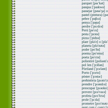
parquet [pəɾ'kət]
pasqua ['paskwə]
passejar [pəsə'ʒa] o
pastel (pintura) [pə
pebre ['pəβɾə]
penya ['pəɲə]
perdre ['pɛɾdɾə]
Perú [pə'ɾu]
pesta ['pɛstə]
pizza ['pidzə]
plaer [plə'e] o [plə'
planeta [plə'nətə]
poder [po'ðə]
poema [po'emə]
poeta [po'ɛtə]
poliestirè [poliəsti'
pol·len ['pɔllən]
Pòrtland ['pɔɾlənt]
Porto ['pɔɾto]
pòster ['pɔstəɾ]
prehistòria [pɾəis'tɔ
prendre ['pɾəndɾə]
preocupar [pɾəoku'
prevere [pɾə'vəɾə]
profeta [pɾo'fɛtə]
prole ['pɾɔlə]
prometre [pɾo'mətɾ
punt com (.com) [