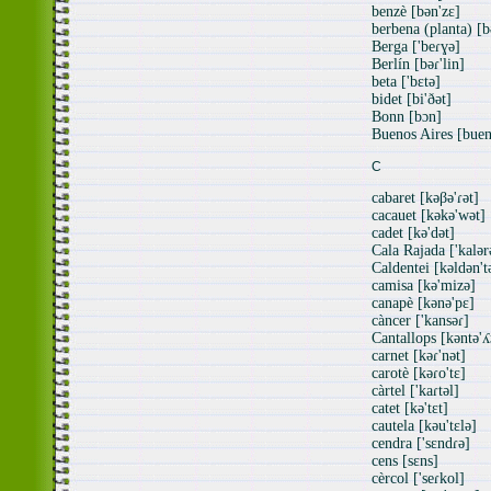
benzè [bən'zɛ]
berbena (planta) [b
Berga ['beɾɣə]
Berlín [bəɾ'lin]
beta ['bɛtə]
bidet [bi'ðət]
Bonn [bɔn]
Buenos Aires [buen
C
cabaret [kəβə'ɾət]
cacauet [kəkə'wət]
cadet [kə'dət]
Cala Rajada ['kalər
Caldentei [kəldən't
camisa [kə'mizə]
canapè [kənə'pɛ]
càncer ['kansəɾ]
Cantallops [kəntə'ʎ
carnet [kəɾ'nət]
carotè [kəɾo'tɛ]
càrtel ['kaɾtəl]
catet [kə'tɛt]
cautela [kəu'tɛlə]
cendra ['sɛndɾə]
cens [sɛns]
cèrcol ['seɾkol]