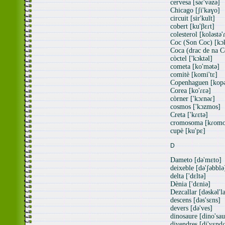
cervesa [səɾ'vəzə]
Chicago [ʃi'kaɣo]
circuit [sir'kuĭt]
cobert [ku'βɛɾt]
colesterol [koləstə'
Coc (Son Coc) [kɔ
Coca (drac de na C
còctel ['kɔktəl]
cometa [ko'mətə]
comitè [komi'tɛ]
Copenhaguen [kopə
Corea [ko'ɾɛə]
còrner ['kɔɾnəɾ]
cosmos ['kɔzmos]
Creta ['kɾɛtə]
cromosoma [kɾomo
cupè [ku'pɛ]
D
Dameto [də'mɛto]
deixeble [də'ʃəbblə
delta ['dɛltə]
Dènia ['dɛniə]
Dezcallar [dəskəl'l
descens [dəs'sɛns]
devers [də'ves]
dinosaure [dino'sau
divendres [di'vɛndɾ