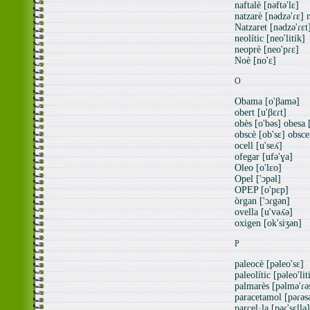
naftalè [nəftə'lɛ]
natzarè [nədzə'ɾɛ] 
Natzaret [nədzə'ɾɛt
neolític [neo'litik]
neoprè [neo'pɾɛ]
Noè [no'ɛ]
O
Obama [o'βamə]
obert [u'βɛɾt]
obès [o'bəs] obesa 
obscè [ob'sɛ] obsce
ocell [u'seʎ]
ofegar [ufə'ɣa]
Oleo [o'lɛo]
Opel ['ɔpəl]
OPEP [o'pɛp]
òrgan ['ɔɾgən]
ovella [u'vəʎə]
oxigen [ok'siʒən]
P
paleocè [pəleo'sɛ]
paleolític [pəleo'lit
palmarès [pəlmə'ɾə
paracetamol [pəɾəs
parcel·la [pəɾ'sɛllə]