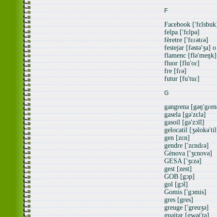
F
Facebook ['fɛĭsbuk
felpa ['fɛlpə]
fèretre ['fɛɾətɾə]
festejar [fəstə'ʒa] o
flamenc [flə'meŋk]
fluor [flu'oɾ]
fre [fɾə]
futur [fu'tuɾ]
G
gangrena [gəŋ'gɾen
gasela [gə'zɛla]
gasoil [gə'zɔĭl]
gelocatil [ʒəlokə'til
gen [zɛn]
gendre ['zɛndɾə]
Gènova ['ʒɛnovə]
GESA ['ʒɛzə]
gest [zest]
GOB [gɔp]
gol [gɔl]
Gomis ['gɔmis]
gres [gres]
greuge ['greuʒə]
guaitar [gwəi'ta]