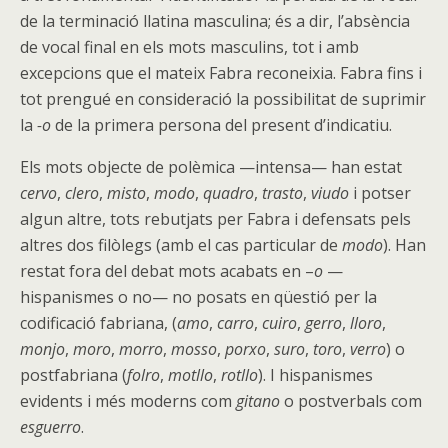
de la terminació llatina masculina; és a dir, l’absència
de vocal final en els mots masculins, tot i amb
excepcions que el mateix Fabra reconeixia. Fabra fins i
tot prengué en consideració la possibilitat de suprimir
la
-o
de la primera persona del present d’indicatiu.
Els mots objecte de polèmica —intensa— han estat
cervo
,
clero
,
misto
,
modo
,
quadro
,
trasto
,
viudo
i potser
algun altre, tots rebutjats per Fabra i defensats pels
altres dos filòlegs (amb el cas particular de
modo
). Han
restat fora del debat mots acabats en –
o
—
hispanismes o no— no posats en qüestió per la
codificació fabriana, (
amo
,
carro
,
cuiro
,
gerro
,
lloro
,
monjo
,
moro
,
morro
,
mosso
,
porxo
,
suro
,
toro
,
verro
) o
postfabriana (
folro
,
motllo
,
rotllo
). I hispanismes
evidents i més moderns com
gitano
o postverbals com
esguerro
.