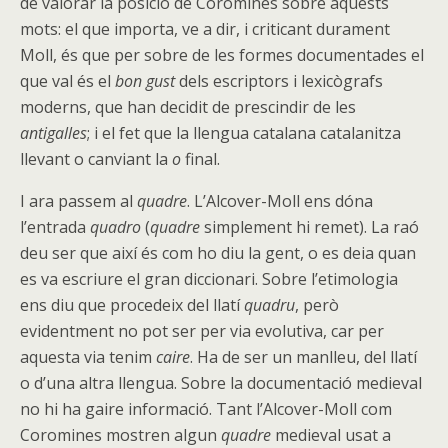
de valorar la posició de Coromines sobre aquests
mots: el que importa, ve a dir, i criticant durament
Moll, és que per sobre de les formes documentades el
que val és el
bon gust
dels escriptors i lexicògrafs
moderns, que han decidit de prescindir de les
antigalles
; i el fet que la llengua catalana catalanitza
llevant o canviant la
o
final.
I ara passem al
quadre
. L’Alcover-Moll ens dóna
l’entrada
quadro
(
quadre
simplement hi remet). La raó
deu ser que així és com ho diu la gent, o es deia quan
es va escriure el gran diccionari. Sobre l’etimologia
ens diu que procedeix del llatí
quadru
, però
evidentment no pot ser per via evolutiva, car per
aquesta via tenim
caire
. Ha de ser un manlleu, del llatí
o d’una altra llengua. Sobre la documentació medieval
no hi ha gaire informació. Tant l’Alcover-Moll com
Coromines mostren algun
quadre
medieval usat a