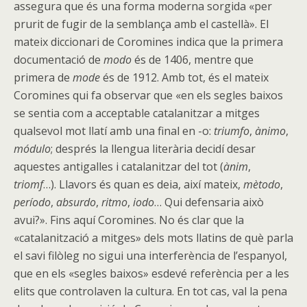
assegura que és una forma moderna sorgida «per
prurit de fugir de la semblança amb el castellà». El
mateix diccionari de Coromines indica que la primera
documentació de
modo
és de 1406, mentre que
primera de
mode
és de 1912. Amb tot, és el mateix
Coromines qui fa observar que «en els segles baixos
se sentia com a acceptable catalanitzar a mitges
qualsevol mot llatí amb una final en -o:
triumfo
,
ànimo
,
módulo
; després la llengua literària decidí desar
aquestes antigalles i catalanitzar del tot (
ànim
,
triomf
…). Llavors és quan es deia, així mateix,
mètodo
,
período
,
absurdo
,
ritmo
,
iodo
… Qui defensaria això
avui?». Fins aquí Coromines. No és clar que la
«catalanització a mitges» dels mots llatins de què parla
el savi filòleg no sigui una interferència de l’espanyol,
que en els «segles baixos» esdevé referència per a les
elits que controlaven la cultura. En tot cas, val la pena