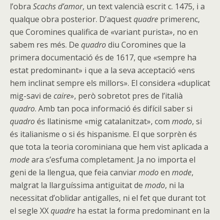
l’obra
Scachs d’amor
, un text valencià escrit c. 1475, i a
qualque obra posterior. D’aquest
quadre
primerenc,
que Coromines qualifica de «variant purista», no en
sabem res més. De
quadro
diu Coromines que la
primera documentació és de 1617, que «sempre ha
estat predominant» i que a la seva acceptació «ens
hem inclinat sempre els millors». El considera «duplicat
mig-savi de
caire
», però sobretot pres de l’italià
quadro
. Amb tan poca informació és difícil saber si
quadro
és llatinisme «mig catalanitzat», com
modo
, si
és italianisme o si és hispanisme. El que sorprèn és
que tota la teoria corominiana que hem vist aplicada a
mode
ara s’esfuma completament. Ja no importa el
geni de la llengua, que feia canviar
modo
en
mode
,
malgrat la llarguíssima antiguitat de
modo
, ni la
necessitat d’oblidar antigalles, ni el fet que durant tot
el segle XX
quadre
ha estat la forma predominant en la