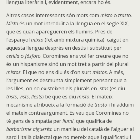
llengua literària i, evidentment, encara ho és.
Altres casos interessants són mots com
misto
o
trasto
.
Misto
és un mot introduït a la llengua en el segle XIX,
que és quan aparegueren els llumins. Pres de
l’espanyol
mixto
(fet amb mixtura química), caigut en
aquesta llengua després en desús i substituït per
cerilla
o
fósforo
. Coromines ens vol fer creure que no
és un hispanisme sinó un mot tret a partir del plural
mistos
. El que no ens diu és d’on surt
mistos
. A més,
l’argument es desmunta simplement pensant que a
les Illes, on no existeixen els plurals en
-stos
(es diu
trists
,
vists
,
llests
) bé que es diu
misto
. El mateix
mecanisme atribueix a la formació de
trasto
i hi adduïm
el mateix contraargument. Es veu que Coromines no
té gens de simpatia per
llumí
, que qualifica de
barbarisme alguerès
: un manlleu del català de l’alguer al
sard i italià dialectal que no mereix aquell qualificatiu i