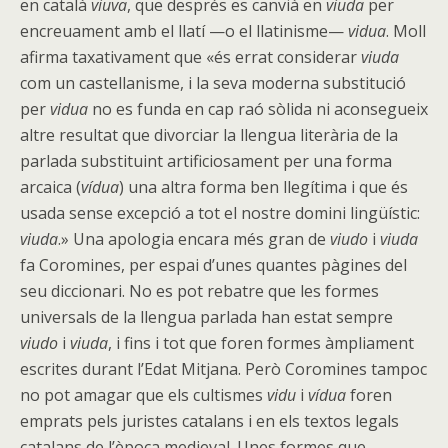
en català
viuva
, que després es canvià en
viuda
per
encreuament amb el llatí —o el llatinisme—
vidua
. Moll
afirma taxativament que «és errat considerar
viuda
com un castellanisme, i la seva moderna substitució
per
vidua
no es funda en cap raó sòlida ni aconsegueix
altre resultat que divorciar la llengua literària de la
parlada substituint artificiosament per una forma
arcaica (
vídua
) una altra forma ben llegítima i que és
usada sense excepció a tot el nostre domini lingüístic:
viuda
.» Una apologia encara més gran de
viudo
i
viuda
fa Coromines, per espai d’unes quantes pàgines del
seu diccionari. No es pot rebatre que les formes
universals de la llengua parlada han estat sempre
viudo
i
viuda
, i fins i tot que foren formes àmpliament
escrites durant l’Edat Mitjana. Però Coromines tampoc
no pot amagar que els cultismes
vidu
i
vídua
foren
emprats pels juristes catalans i en els textos legals
catalans de l’època medieval. Unes formes que