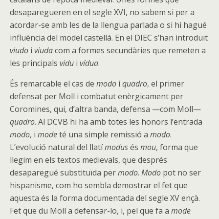
desaparegueren en el segle XVI, no sabem si per a
acordar-se amb les de la llengua parlada o si hi hagué
influència del model castellà. En el DIEC s’han introduït
viudo
i
viuda
com a formes secundàries que remeten a
les principals
vidu
i
vídua
.
És remarcable el cas de
modo
i
quadro
, el primer
defensat per Moll i combatut enèrgicament per
Coromines, qui, d’altra banda, defensa —com Moll—
quadro
. Al DCVB hi ha amb totes les honors l’entrada
modo
, i
mode
té una simple remissió a
modo
.
L’evolució natural del llatí
modus
és
mou
, forma que
llegim en els textos medievals, que després
desaparegué substituïda per
modo
.
Modo
pot no ser
hispanisme, com ho sembla demostrar el fet que
aquesta és la forma documentada del segle XV ençà.
Fet que du Moll a defensar-lo, i, pel que fa a
mode