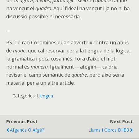
únics
agravi
,
menos
,
paradògic
i
sello
. El
quadre
també
ha vençut el
quadro
. Aquí l’ideal ha vençut i ja no hi ha
discussió possible ni necessària.
…
PS. Té raó Coromines quan adverteix contra un abús
de
mode
, que cal reservar per a la llengua de la lògica,
la gramàtica i poca cosa més. Fora d’això el mot
normal és
manera
. Igualment —afegim— caldria
revisar el camp semàntic de
quadre
, però això seria
material per a un altre article.
Categories:
Llengua
Previous Post
Next Post
Afganès O Afgà?
Llums I Obres D'IB3