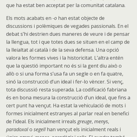
que ha estat ben acceptat per la comunitat catalana.
Els mots acabats en
-o
han estat objecte de
discussions i polèmiques de vegades passionals. En el
debat s’hi destrien dues maneres de veure i de pensar
la llengua, tot i que totes dues se situen en el camp de
la lleialtat al català i de la seva defensa. Una opció
valora les formes vives i la historicitat. L’altra entén
que la qüestió important no és si la gent diu això o
allò o si una forma s’usa fa un segle o en fa quatre,
sinó la construcció d’un ideal i fer-lo vèncer. Si venç,
tota discussió resta superada. La codificació fabriana
és en bona mesura la construcció d’un ideal, que fins a
cert punt ha vençut. Ha estat la vehiculació de mots i
formes inicialment estranyes al parlar real en benefici
de l’ideal. Els inicialment irreals
greuge
,
menys
,
paradoxal
o
segell
han vençut els inicialment reals i