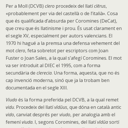
Per a Moll (DCVB)
clero
procedeix del llatí
clērus
,
«probablement per via del castellà o de l’italià». Cosa
que és qualificada d’absurda per Coromines (DeCat),
que creu que és llatinisme i prou. És usat clarament en
el segle XV, especialment per autors valencians. El
1970 hi hagué a la premsa una defensa vehement del
mot
clero
, feta sobretot per escriptors com Joan
Fuster o Joan Sales, a la qual s’afegí Coromines. El mot
va ser introduït al DIEC el 1995, com a forma
secundària de
clerecia
. Una forma, aquesta, que no és
cap invenció moderna, sinó que ja la trobam ben
documentada en el segle XIII.
Viudo
és la forma preferida pel DCVB, a la qual remet
vidu
. Procedeix del llatí
vĭdŭus
, que dóna en català antic
vido
, canviat després per
viudo
, per analogia amb el
femení
viuda
. I, segons Coromines, del llatí
vĭdŭa
sortí